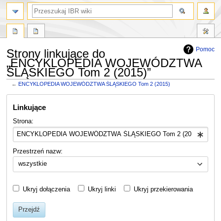
szukaj
Pomoc
Strony linkujące do
„ENCYKLOPEDIA WOJEWÓDZTWA
ŚLĄSKIEGO Tom 2 (2015)”
←
ENCYKLOPEDIA WOJEWÓDZTWA ŚLĄSKIEGO Tom 2 (2015)
Przejdź
Przejdź
Linkujące
do
do
nawigacji
wyszukiwania
Strona:
Przestrzeń nazw:
wszystkie
Ukryj dołączenia
Ukryj linki
Ukryj przekierowania
Przejdź