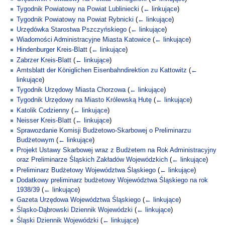
Tygodnik Powiatowy na Powiat Lubliniecki
(
← linkujące
)
Tygodnik Powiatowy na Powiat Rybnicki
(
← linkujące
)
Urzędówka Starostwa Pszczyńskiego
(
← linkujące
)
Wiadomości Administracyjne Miasta Katowice
(
← linkujące
)
Hindenburger Kreis-Blatt
(
← linkujące
)
Zabrzer Kreis-Blatt
(
← linkujące
)
Amtsblatt der Königlichen Eisenbahndirektion zu Kattowitz
(
←
linkujące
)
Tygodnik Urzędowy Miasta Chorzowa
(
← linkujące
)
Tygodnik Urzędowy na Miasto Królewską Hutę
(
← linkujące
)
Katolik Codzienny
(
← linkujące
)
Neisser Kreis-Blatt
(
← linkujące
)
Sprawozdanie Komisji Budżetowo-Skarbowej o Preliminarzu
Budżetowym
(
← linkujące
)
Projekt Ustawy Skarbowej wraz z Budżetem na Rok Administracyjny
oraz Preliminarze Śląskich Zakładów Wojewódzkich
(
← linkujące
)
Preliminarz Budżetowy Województwa Śląskiego
(
← linkujące
)
Dodatkowy preliminarz budżetowy Województwa Śląskiego na rok
1938/39
(
← linkujące
)
Gazeta Urzędowa Województwa Śląskiego
(
← linkujące
)
Śląsko-Dąbrowski Dziennik Wojewódzki
(
← linkujące
)
Śląski Dziennik Wojewódzki
(
← linkujące
)