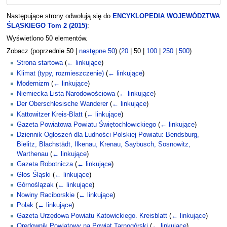
Następujące strony odwołują się do
ENCYKLOPEDIA WOJEWÓDZTWA
ŚLĄSKIEGO Tom 2 (2015)
:
Wyświetlono 50 elementów.
Zobacz (
poprzednie 50
|
następne 50
) (
20
|
50
|
100
|
250
|
500
)
Strona startowa
(
← linkujące
)
Klimat (typy, rozmieszczenie)
(
← linkujące
)
Modernizm
(
← linkujące
)
Niemiecka Lista Narodowościowa
(
← linkujące
)
Der Oberschlesische Wanderer
(
← linkujące
)
Kattowitzer Kreis-Blatt
(
← linkujące
)
Gazeta Powiatowa Powiatu Świętochłowickiego
(
← linkujące
)
Dziennik Ogłoszeń dla Ludności Polskiej Powiatu: Bendsburg,
Bielitz, Blachstädt, Ilkenau, Krenau, Saybusch, Sosnowitz,
Warthenau
(
← linkujące
)
Gazeta Robotnicza
(
← linkujące
)
Głos Śląski
(
← linkujące
)
Górnoślązak
(
← linkujące
)
Nowiny Raciborskie
(
← linkujące
)
Polak
(
← linkujące
)
Gazeta Urzędowa Powiatu Katowickiego. Kreisblatt
(
← linkujące
)
Orędownik Powiatowy na Powiat Tarnogórski
(
← linkujące
)