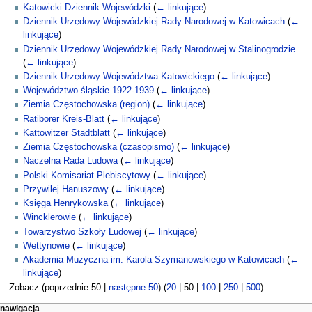
Katowicki Dziennik Wojewódzki
(
← linkujące
)
Dziennik Urzędowy Wojewódzkiej Rady Narodowej w Katowicach
(
←
linkujące
)
Dziennik Urzędowy Wojewódzkiej Rady Narodowej w Stalinogrodzie
(
← linkujące
)
Dziennik Urzędowy Województwa Katowickiego
(
← linkujące
)
Województwo śląskie 1922-1939
(
← linkujące
)
Ziemia Częstochowska (region)
(
← linkujące
)
Ratiborer Kreis-Blatt
(
← linkujące
)
Kattowitzer Stadtblatt
(
← linkujące
)
Ziemia Częstochowska (czasopismo)
(
← linkujące
)
Naczelna Rada Ludowa
(
← linkujące
)
Polski Komisariat Plebiscytowy
(
← linkujące
)
Przywilej Hanuszowy
(
← linkujące
)
Księga Henrykowska
(
← linkujące
)
Wincklerowie
(
← linkujące
)
Towarzystwo Szkoły Ludowej
(
← linkujące
)
Wettynowie
(
← linkujące
)
Akademia Muzyczna im. Karola Szymanowskiego w Katowicach
(
←
linkujące
)
Zobacz (
poprzednie 50
|
następne 50
) (
20
|
50
|
100
|
250
|
500
)
M
działania na stronie
narzędzia osobiste
nawigacja