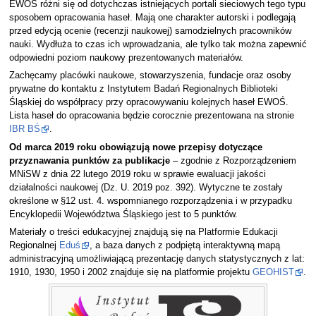
EWOŚ różni się od dotychczas istniejących portali sieciowych tego typu
sposobem opracowania haseł. Mają one charakter autorski i podlegają
przed edycją ocenie (recenzji naukowej) samodzielnych pracowników
nauki. Wydłuża to czas ich wprowadzania, ale tylko tak można zapewnić
odpowiedni poziom naukowy prezentowanych materiałów.
Zachęcamy placówki naukowe, stowarzyszenia, fundacje oraz osoby
prywatne do kontaktu z Instytutem Badań Regionalnych Biblioteki
Śląskiej do współpracy przy opracowywaniu kolejnych haseł EWOŚ.
Lista haseł do opracowania będzie corocznie prezentowana na stronie
IBR BŚ
.
Od marca 2019 roku obowiązują nowe przepisy dotyczące
przyznawania punktów za publikacje
– zgodnie z Rozporządzeniem
MNiSW z dnia 22 lutego 2019 roku w sprawie ewaluacji jakości
działalności naukowej (Dz. U. 2019 poz. 392). Wytyczne te zostały
określone w §12 ust. 4. wspomnianego rozporządzenia i w przypadku
Encyklopedii Województwa Śląskiego jest to 5 punktów.
Materiały o treści edukacyjnej znajdują się na Platformie Edukacji
Regionalnej
Eduś
, a baza danych z podpiętą interaktywną mapą
administracyjną umożliwiającą prezentację danych statystycznych z lat:
1910, 1930, 1950 i 2002 znajduje się na platformie projektu
GEOHIST
.