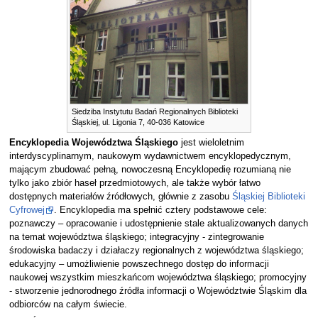
Siedziba Instytutu Badań Regionalnych Biblioteki
Śląskiej, ul. Ligonia 7, 40-036 Katowice
Encyklopedia Województwa Śląskiego
jest wieloletnim
interdyscyplinarnym, naukowym wydawnictwem encyklopedycznym,
mającym zbudować pełną, nowoczesną Encyklopedię rozumianą nie
tylko jako zbiór haseł przedmiotowych, ale także wybór łatwo
dostępnych materiałów źródłowych, głównie z zasobu
Śląskiej Biblioteki
Cyfrowej
. Encyklopedia ma spełnić cztery podstawowe cele:
poznawczy – opracowanie i udostępnienie stale aktualizowanych danych
na temat województwa śląskiego; integracyjny - zintegrowanie
środowiska badaczy i działaczy regionalnych z województwa śląskiego;
edukacyjny – umożliwienie powszechnego dostęp do informacji
naukowej wszystkim mieszkańcom województwa śląskiego; promocyjny
- stworzenie jednorodnego źródła informacji o Województwie Śląskim dla
odbiorców na całym świecie.