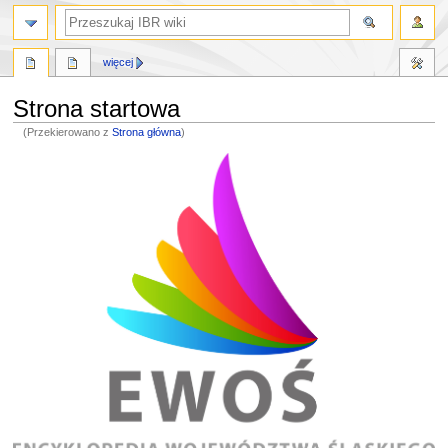
szukaj
więcej
Strona startowa
(Przekierowano z
Strona główna
)
Przejdź
Przejdź
do
do
nawigacji
wyszukiwania