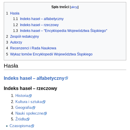
Spis treści
1
Hasła
1.1
Indeks haseł – alfabetyczny
1.2
Indeks haseł – rzeczowy
1.3
Indeks haseł – "Encyklopedia Województwa Śląskiego"
2
Zespół redakcyjny
3
Autorzy
4
Recenzenci i Rada Naukowa
5
Wykaz tomów Encyklopedii Województwa Śląskiego
Hasła
Indeks haseł – alfabetyczny
Indeks haseł – rzeczowy
Historia
Kultura i sztuka
Geografia
Nauki społeczne
Źródła
Czasopisma