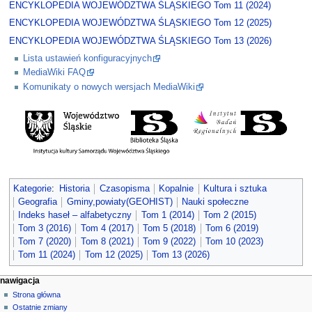
ENCYKLOPEDIA WOJEWÓDZTWA ŚLĄSKIEGO Tom 11 (2024)
ENCYKLOPEDIA WOJEWÓDZTWA ŚLĄSKIEGO Tom 12 (2025)
ENCYKLOPEDIA WOJEWÓDZTWA ŚLĄSKIEGO Tom 13 (2026)
Lista ustawień konfiguracyjnych
MediaWiki FAQ
Komunikaty o nowych wersjach MediaWiki
Kategorie
:
Historia
Czasopisma
Kopalnie
Kultura i sztuka
Geografia
Gminy,powiaty(GEOHIST)
Nauki społeczne
Indeks haseł – alfabetyczny
Tom 1 (2014)
Tom 2 (2015)
Tom 3 (2016)
Tom 4 (2017)
Tom 5 (2018)
Tom 6 (2019)
Tom 7 (2020)
Tom 8 (2021)
Tom 9 (2022)
Tom 10 (2023)
Tom 11 (2024)
Tom 12 (2025)
Tom 13 (2026)
M
działania na stronie
narzędzia osobiste
nawigacja
strona
zaloguj
Strona główna
e
się
dyskusja
Ostatnie zmiany