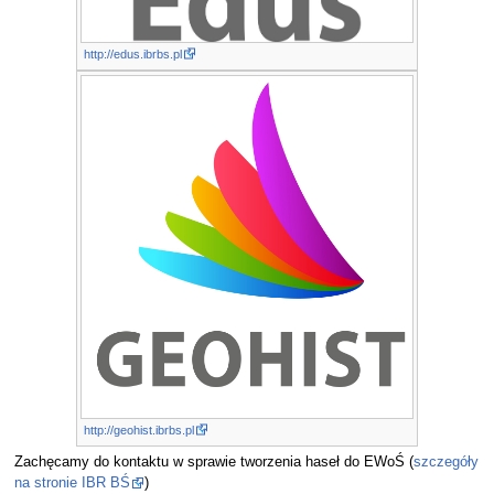
http://edus.ibrbs.pl
http://geohist.ibrbs.pl
Zachęcamy do kontaktu w sprawie tworzenia haseł do EWoŚ (
szczegóły
na stronie IBR BŚ
)