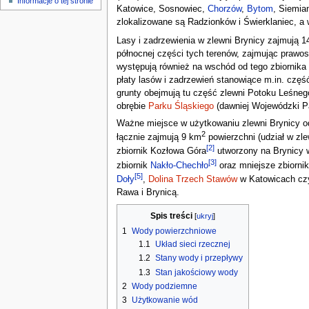
Informacje o tej stronie
n
Katowice, Sosnowiec,
Chorzów
,
Bytom
, Siemia
e
zlokalizowane są Radzionków i Świerklaniec, a 
Lasy i zadrzewienia w zlewni Brynicy zajmują 
północnej części tych terenów, zajmując prawos
występują również na wschód od tego zbiornika 
płaty lasów i zadrzewień stanowiące m.in. czę
grunty obejmują tu część zlewni Potoku Leśne
obrębie
Parku Śląskiego
(dawniej Wojewódzki Pa
Ważne miejsce w użytkowaniu zlewni Brynicy od
2
łącznie zajmują 9 km
powierzchni (udział w zl
[
2
]
zbiornik Kozłowa Góra
utworzony na Brynicy w
[
3
]
zbiornik
Nakło-Chechło
oraz mniejsze zbiornik
[
5
]
Doły
,
Dolina Trzech Stawów
w Katowicach czy
Rawa i Brynicą.
Spis treści
1
Wody powierzchniowe
1.1
Układ sieci rzecznej
1.2
Stany wody i przepływy
1.3
Stan jakościowy wody
2
Wody podziemne
3
Użytkowanie wód