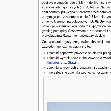
odcinku o długości około 8,5 km do Brynicy z
strefa osiadań górniczych (fot. 4, fot. 5). Na 
celu ochrony przyległych terenów przed zatopie
utrzymuje przez następne około 2,5 km. Na tym
zmienić kierunek na południowy (fot. 6). Bryni
pokonuje w kierunku wschodnim i wpływa do Sos
granicę pomiędzy Sosnowcem a Katowicami i do
prawobrzeżna Rawa – jej najdłuższy dopływ.
Cechą charakterystyczną powierzchniowej sieci
względem genezy wydziela się tu:
zbiorniki zaporowe powstałe na skutek prze
zbiorniki wyrobiskowe zlokalizowane w wyrob
Hubertus oraz Stawiki
,
zbiorniki w nieckach z osiadania i zapadlisk
inne sztuczne zbiorniki wodne, np. osadnik