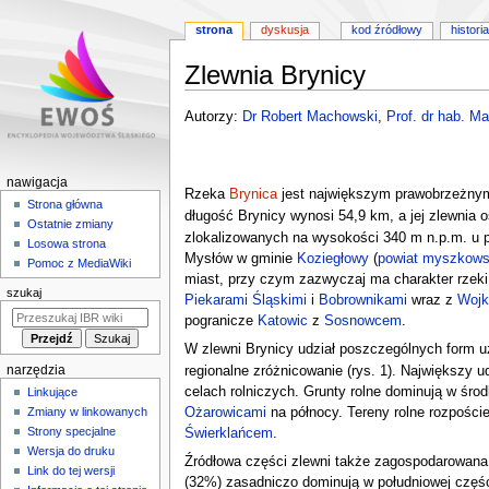
strona
dyskusja
kod źródłowy
historia
Zlewnia Brynicy
Przejdź
Przejdź
Autorzy:
Dr Robert Machowski
,
Prof. dr hab. Ma
do
do
nawigacji
wyszukiwania
M
nawigacja
Rzeka
Brynica
jest największym prawobrzeżn
e
Strona główna
długość Brynicy wynosi 54,9 km, a jej zlewnia 
Ostatnie zmiany
n
zlokalizowanych na wysokości 340 m n.p.m. u 
Losowa strona
u
Mysłów w gminie
Koziegłowy
(
powiat myszkows
Pomoc z MediaWiki
n
miast, przy czym zazwyczaj ma charakter rzeki 
szukaj
Piekarami Śląskimi
i
Bobrownikami
wraz z
Wojk
a
pogranicze
Katowic
z
Sosnowcem
.
w
W zlewni Brynicy udział poszczególnych form u
i
narzędzia
regionalne zróżnicowanie (rys. 1). Największy 
g
celach rolniczych. Grunty rolne dominują w śro
Linkujące
a
Ożarowicami
na północy. Tereny rolne rozpości
Zmiany w linkowanych
c
Strony specjalne
Świerklańcem
.
y
Wersja do druku
Źródłowa części zlewni także zagospodarowana j
j
Link do tej wersji
(32%) zasadniczo dominują w południowej częśc