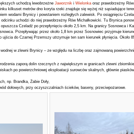
 większych uchodzą lewobrzeżne
Jaworznik
i
Wielonka
oraz prawobrzeżny Rów
odcinku kilkuset metrów dno koryta rzeki znajduje się wyżej niż sąsiadujące t
niem wodami Brynicy i powstaniem rozległych zalewisk. Po osiągnięciu Czelad
 odcinku uchodzi do niej prawobrzeżny Rów Michałkowicki. Tu Brynica ponown
ca opuszcza Czeladź po przepłynięciu około 2,5 km. Na granicy Sosnowca i K
nowca. Przepływając przez około 1,8 km przez Sosnowiec przyjmuje kierunek
 ujścia do Czarnej Przemszy utrzymuje ten sam kierunek płynięcia. Około 
 wodnej w zlewni Brynicy – ze względu na liczbę oraz zajmowaną powierzchn
grodzenia zaporą dolin rzecznych z największym w granicach zlewni zbiorniki
iskach po powierzchniowej eksploatacji surowców skalnych, głównie piasków c
ach, np. Brandka, Żabie Doły,
i wód dołowych, przy oczyszczalniach ścieków, baseny, przeciwpożarowe.