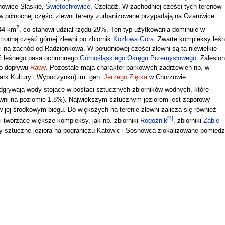
nowice Śląskie,
Świętochłowice
, Czeladź. W zachodniej części tych terenów
w północnej części zlewni tereny zurbanizowane przypadają na Ożarowice.
2
144 km
, co stanowi udział rzędu 29%. Ten typ użytkowania dominuje w
tronną część górnej zlewni po zbiornik
Kozłowa Góra
. Zwarte kompleksy leś
i na zachód od Radzionkowa. W południowej części zlewni są tą niewielkie
ść leśnego pasa ochronnego
Górnośląskiego Okręgu Przemysłowego
. Zalesio
go dopływu
Rawy
. Pozostałe mają charakter parkowych zadrzewień np. w
rk Kultury i Wypoczynku) im. gen.
Jerzego Ziętka
w Chorzowie.
grywają wody stojące w postaci sztucznych zbiorników wodnych, które
ewni na poziomie 1,8%). Największym sztucznym jeziorem jest zaporowy
 jej środkowym biegu. Do większych na terenie zlewni zalicza się również
[
4
]
i tworzące większe kompleksy, jak np. zbiorniki
Rogoźnik
, zbiorniki
Żabie
 sztuczne jeziora na pograniczu Katowic i Sosnowca zlokalizowane pomięd