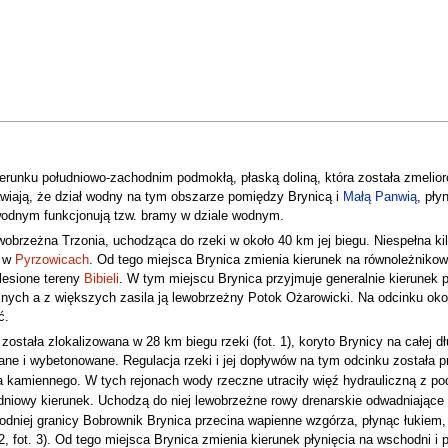
runku południowo-zachodnim podmokłą, płaską doliną, która została zmelioro
wiają, że dział wodny na tym obszarze pomiędzy Brynicą i
Małą Panwią
, pły
 wodnym funkcjonują tzw. bramy w dziale wodnym.
rzeżna Trzonia, uchodząca do rzeki w około 40 km jej biegu. Niespełna kilo
a w
Pyrzowicach
. Od tego miejsca Brynica zmienia kierunek na równoleżnikow
lesione tereny
Bibieli
. W tym miejscu Brynica przyjmuje generalnie kierunek 
yjnych a z większych zasila ją lewobrzeżny Potok Ożarowicki. Na odcinku oko
ć.
 została zlokalizowana w 28 km biegu rzeki (fot. 1), koryto Brynicy na całej
ne i wybetonowane. Regulacja rzeki i jej dopływów na tym odcinku została 
la kamiennego. W tych rejonach wody rzeczne utraciły więź hydrauliczną z po
dniowy kierunek. Uchodzą do niej lewobrzeżne rowy drenarskie odwadniając
odniej granicy Bobrownik Brynica przecina wapienne wzgórza, płynąc łukiem
. 2, fot. 3). Od tego miejsca Brynica zmienia kierunek płynięcia na wschodni