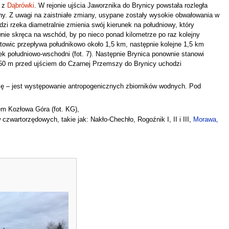
 z
Dąbrówki
. W rejonie ujścia Jaworznika do Brynicy powstała rozległa
ereny. Z uwagi na zaistniałe zmiany, usypane zostały wysokie obwałowania w
zi rzeka diametralnie zmienia swój kierunek na południowy, który
ie skręca na wschód, by po nieco ponad kilometrze po raz kolejny
atowic przepływa południkowo około 1,5 km, następnie kolejne 1,5 km
 południowo-wschodni (fot. 7). Następnie Brynica ponownie stanowi
850 m przed ujściem do Czarnej Przemszy do Brynicy uchodzi
ię – jest występowanie antropogenicznych zbiorników wodnych. Pod
em Kozłowa Góra (fot. KG),
zwartorzędowych, takie jak: Nakło-Chechło, Rogoźnik I, II i III,
Morawa,