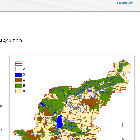
zaloguj się
ŚLĄSKIEGO
w
2
m