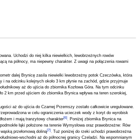
wana. Uchodzi do niej kilka niewielkich, lewobrzeżnych rowów
nącą na północy, ma niepewny charakter. Z uwagi na połączenia rowami
metr dalej Brynicę zasila niewielki lewobrzeżny potok Czeczówka, która
y i na odcinku kolejnych około 3 km płynie na zachód, gdzie przyjmuje
południkowy aż do ujścia do zbiornika Kozłowa Góra. Na tym odcinku
ło 2 km przed ujściem do zbiornika Brynica wpływa na teren szerokiej,
 długości aż do ujścia do Czarnej Przemszy zostało całkowicie uregulowane.
przeprowadzona w celu ograniczenia ucieczek wody z koryt do wyrobisk
[
6
]
dłożem i mają tranzytowy charakter
. Poniżej zbiornika Brynica na
e podmokłe łąki położone na terenie Wymysłowa oraz prawobrzeżne: Rów
[
7
]
, wąską przełomową doliną
. Tuż poniżej do rzeki uchodzi prawobrzeżna
 i południowo-wschodni aż do północnej granicy Czeladzi. Na wspomnianym