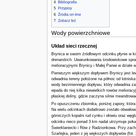
4
Bibliografia
5
Przypisy
6
Źródła on-line
7
Zobacz też
Wody powierzchniowe
Układ sieci rzecznej
Brynica w swoim źródłowym odcinku płynie w kie
drenarskich. Uwarunkowania środowiskowe spra
melioracyjnymi Brynicy i Małej Panwi w dziale
Pierwszym większym dopływem Brynicy jest lewob
odwadnia tereny położone na północ od lotnisk
wody bezimiennego dopływu, który odwadnia za
wpada do niej kilka niewielkich rowów meliorac
płaskiej doliny, gdzie zaczyna silnie meandrowa
Po opuszczeniu zbiornika, poniżej zapory, która
Na wielu odcinkach dodatkowo zostało obwałowa
górniczych kopalni rud cynku i ołowiu oraz węg
odcinku nieco ponad 3 km nadal utrzymuje połu
Świerklaniecki i Rów z Radzionkowa. Przy zach
Szarlejka, jeden z jej większych dopływów (fot