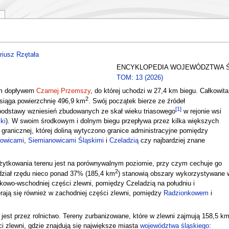
riusz Rzętała
ENCYKLOPEDIA WOJEWÓDZTWA 
TOM: 13 (2026)
ym dopływem
Czarnej Przemszy
, do której uchodzi w 27,4 km biegu. Całkowita
2
osiąga powierzchnię 496,9 km
. Swój początek bierze ze źródeł
[
1
]
podstawy wzniesień zbudowanych ze skał wieku triasowego
w rejonie wsi
ki
). W swoim środkowym i dolnym biegu przepływa przez kilka większych
granicznej, której doliną wytyczono granice administracyjne pomiędzy
owicami
,
Siemianowicami Śląskimi
i
Czeladzią
czy najbardziej znane
żytkowania terenu jest na porównywalnym poziomie, przy czym cechuje go
2
udział rzędu nieco ponad 37% (185,4 km
) stanowią obszary wykorzystywane 
dkowo-wschodniej części zlewni, pomiędzy Czeladzią na południu i
erają się również w zachodniej części zlewni, pomiędzy
Radzionkowem
i
est przez rolnictwo. Tereny zurbanizowane, które w zlewni zajmują 158,5 k
i zlewni, gdzie znajdują się największe miasta
województwa śląskiego
: