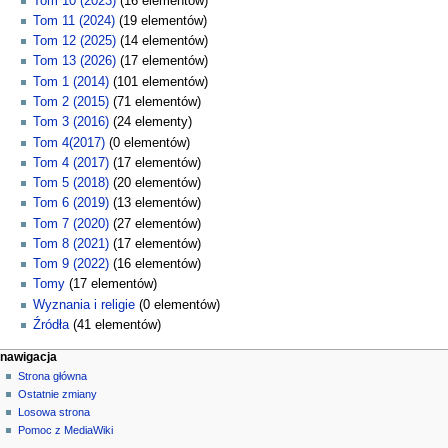
Tom 10 (2023)
(16 elementów)
Tom 11 (2024)
(19 elementów)
Tom 12 (2025)
(14 elementów)
Tom 13 (2026)
(17 elementów)
Tom 1 (2014)
(101 elementów)
Tom 2 (2015)
(71 elementów)
Tom 3 (2016)
(24 elementy)
Tom 4(2017)
(0 elementów)
Tom 4 (2017)
(17 elementów)
Tom 5 (2018)
(20 elementów)
Tom 6 (2019)
(13 elementów)
Tom 7 (2020)
(27 elementów)
Tom 8 (2021)
(17 elementów)
Tom 9 (2022)
(16 elementów)
Tomy
(17 elementów)
Wyznania i religie
(0 elementów)
Źródła
(41 elementów)
M
działania na stronie
narzędzia osobiste
nawigacja
strona
zaloguj
Strona główna
e
specjalna
się
Ostatnie zmiany
n
Losowa strona
u
Pomoc z MediaWiki
n
narzędzia