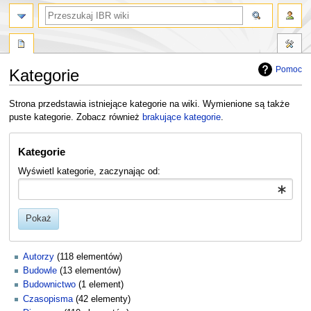
szukaj
Pomoc
Kategorie
Przejdź
Przejdź
Strona przedstawia istniejące kategorie na wiki. Wymienione są także
do
do
puste kategorie. Zobacz również
brakujące kategorie
.
nawigacji
wyszukiwania
Kategorie
Wyświetl kategorie, zaczynając od:
Pokaż
Autorzy
(118 elementów)
Budowle
(13 elementów)
Budownictwo
(1 element)
Czasopisma
(42 elementy)