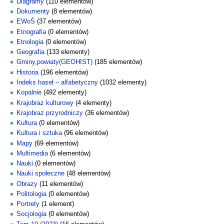
Diagramy
(110 elementów)
Dokumenty
(8 elementów)
EWoŚ
(37 elementów)
Etnografia
(0 elementów)
Etnologia
(0 elementów)
Geografia
(133 elementy)
Gminy,powiaty(GEOHIST)
(185 elementów)
Historia
(196 elementów)
Indeks haseł – alfabetyczny
(1032 elementy)
Kopalnie
(492 elementy)
Krajobraz kulturowy
(4 elementy)
Krajobraz przyrodniczy
(36 elementów)
Kultura
(0 elementów)
Kultura i sztuka
(96 elementów)
Mapy
(69 elementów)
Multimedia
(6 elementów)
Nauki
(0 elementów)
Nauki społeczne
(48 elementów)
Obrazy
(11 elementów)
Politologia
(0 elementów)
Portrety
(1 element)
Socjologia
(0 elementów)