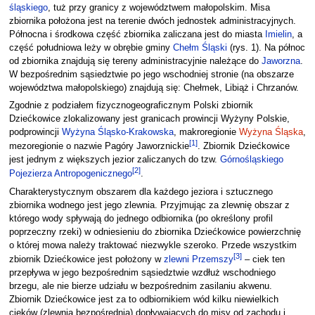
śląskiego
, tuż przy granicy z województwem małopolskim. Misa
zbiornika położona jest na terenie dwóch jednostek administracyjnych.
Północna i środkowa część zbiornika zaliczana jest do miasta
Imielin
, a
część południowa leży w obrębie gminy
Chełm Śląski
(rys. 1). Na północ
od zbiornika znajdują się tereny administracyjnie należące do
Jaworzna
.
W bezpośrednim sąsiedztwie po jego wschodniej stronie (na obszarze
województwa małopolskiego) znajdują się: Chełmek, Libiąż i Chrzanów.
Zgodnie z podziałem fizycznogeograficznym Polski zbiornik
Dziećkowice zlokalizowany jest granicach prowincji Wyżyny Polskie,
podprowincji
Wyżyna Śląsko-Krakowska
, makroregionie
Wyżyna Śląska
,
[
1
]
mezoregionie o nazwie Pagóry Jaworznickie
. Zbiornik Dziećkowice
jest jednym z większych jezior zaliczanych do tzw.
Górnośląskiego
[
2
]
Pojezierza Antropogenicznego
.
Charakterystycznym obszarem dla każdego jeziora i sztucznego
zbiornika wodnego jest jego zlewnia. Przyjmując za zlewnię obszar z
którego wody spływają do jednego odbiornika (po określony profil
poprzeczny rzeki) w odniesieniu do zbiornika Dziećkowice powierzchnię
o której mowa należy traktować niezwykle szeroko. Przede wszystkim
[
3
]
zbiornik Dziećkowice jest położony w
zlewni Przemszy
– ciek ten
przepływa w jego bezpośrednim sąsiedztwie wzdłuż wschodniego
brzegu, ale nie bierze udziału w bezpośrednim zasilaniu akwenu.
Zbiornik Dziećkowice jest za to odbiornikiem wód kilku niewielkich
cieków (zlewnia bezpośrednia) dopływających do misy od zachodu i