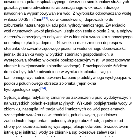
odwodnienia pola eksploatacyjnego utworzono sieć kanałów służących
grawitacyjnemu odwodnieniu wspomaganego w okresach dużego
nawodnienia wypompowywaniem wód. Z wyrobiska odprowadzano wodę
3
[
33
]
w ilości 30-35 m
/min
, co w konsekwencji doprowadziło do
zaburzenia naturalnego układu pola hydrodynamicznego. Zwierciadło
wód gruntowych wokół piaskowni uległo obniżeniu o około 2 m, a odpływ
z terenów otaczających odbywał się w kierunku wyrobiska stanowiącego
centralną część leja depresji. Niewielka i mało zmienna depresja w
stosunku do czwartorzędowego poziomu wodonośnego doprowadziła
jednak do zaniku wody w płytkich studniach gospodarskich, a
występowała również w okresie poeksploatacyjnym (tj. w początkowym
okresie funkcjonowania zbiornika wodnego). Prawdopodobnie źródłem
drenażu były także odwodnione w wyniku eksploatacji węgla
kamiennego wychodnie utworów karbonu produktywnego występujące w
podłożu południowego obrzeża zbiornika (rejon okna
[
34
]
hydrogeologicznego)
.
Sytuacja ulega radykalnej zmianie po zakończeniu prac wydobywczych
na wszystkich polach eksploatacyjnych. Wskutek podpiętrzenia wody w
zbiorniku, nastąpiła infiltracja wód limnicznych do wód podziemnych
szczególnie wyraźna na wschodnich, południowych, południowo-
zachodnich i fragmentami północnych jego obrzeżach, a jedynie od
strony północno-zachodniej występują relacje odwrotne. Świadectwem
istniejącej infiltracji wody ze zbiornika są: okresowe zalewiska i