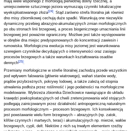
mają wiele wspólnego z morfologią pierwotnej doliny rzecznej, a
umiejscowienie sztucznego jeziora wymuszają czynniki lokalizacyjne
[
24
]
wyeksploatowanego złoża
. Stąd zarówno strefa litoralna jak również
dno misy zbiornikowej cechują duże spadki. Warunkują one niezwykle
dynamiczny przebieg abrazyjno-akumulacyjnych zmian morfologicznych
po obu stronach linii brzegowej, a proces biogenicznego umacniania linii
brzegowej jest poważnie ograniczony. Możliwe jest także występowanie
w obrębie dna miejsc predysponowanych do koncentracji zawiesin i
rumowiska. Morfologiczna ewolucja misy jeziornej jest warunkowana
szeregiem czynników decydujących o intensywności oraz zasięgu
procesów brzegowych a także warunkach kształtowania osadów
[
25
]
dennych
.
Przemiany morfologiczne w strefie litoralnej zachodzą przede wszystkim
pod wpływem falowania (głównie wiatrowego), wahań stanów wody,
prądów przybrzeżnych, pokrywy lodowej, a także zależą od stopnia
utrwalenia podłoża przez roślinność i jego podatności na morfologiczne
modelowanie. Wybrzeża zbiornika Dziećkowice nawiązujące do układu
krawędzi poeksploatacyjnych od chwili zretencjonowania wód stojących
podlegają zainicjowanym przez działalność antropogeniczną naturalnym
procesom morfologicznym – procesom brzegowym. Ich konsekwencją
jest powstawanie wielu form brzegowych – abrazyjnych (np. zatok,
klifów czynnych i martwych, teras) i akumulacyjnych np. mierzei, wałów
brzegowych, cypli, delt. Niektóre z nich są trwałym elementem rzeźby