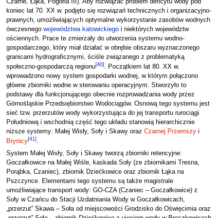
Czarne, Łąka, Pogoria III). Aby rozwiązać problem deficytu wody pod
koniec lat 70. XX w. podjęto się rozwiązań technicznych i organizacyjno-
prawnych, umożliwiających optymalne wykorzystanie zasobów wodnych
ówczesnego
województwa katowickiego
i niektórych województw
ościennych. Prace te zmierzały do utworzenia systemu wodno-
gospodarczego, który miał działać w obrębie obszaru wyznaczonego
granicami hydrograficznymi, ściśle związanego z problematyką
[
40
]
społeczno-gospodarczą regionu
. Początkiem lat 80. XX w.
wprowadzono nowy system gospodarki wodnej, w którym połączono
główne zbiorniki wodne w sterowaniu operacyjnym. Stworzyło to
podstawy dla funkcjonującego obecnie rozprowadzania wody przez
Górnośląskie Przedsiębiorstwo Wodociągów. Osnową tego systemu jest
sieć tzw. przerzutów wody wykorzystująca do jej transportu rurociągi.
Południową i wschodnią część tego układu stanowią hierarchicznie
niższe systemy: Małej Wisły, Soły i Skawy oraz
Czarnej Przemszy
i
[
41
]
Brynicy
.
System Małej Wisły, Soły i Skawy tworzą zbiorniki retencyjne:
Goczałkowice na Małej Wiśle, kaskada Soły (ze zbiornikami Tresna,
Porąbka, Czaniec), zbiornik Dziećkowice oraz zbiornik Łąka na
Pszczynce. Elementami tego systemu są także magistrale
umożliwiające transport wody: GO-CZA (Czaniec – Goczałkowice) z
Soły w Czańcu do Stacji Uzdatniania Wody w Goczałkowicach,
„przerzut” Skawa – Soła od miejscowości Grodzisko do Oświęcimia oraz