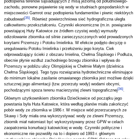
podtopienia terenów sąsiadujących z misą jeziorną od południowego-
zachodu, ponowne pojawienie się wody w studniach gospodarskich w
miejscowości Gamrot oraz podtopienia fundamentów i piwnic niektórych
[
35
]
zabudowań
. Również powierzchniowa sieć hydrograficzna uległa
całkowitemu przekształceniu. Czynniki ekonomiczne (m.in. powiązanie
powstającej Huty Katowice ze źródłem czystej wody) wymusiły
odizolowanie zbiornika od silnie zanieczyszczonych wód prowadzonych
korytami Przemszy i Potoku Imielinka. W efekcie podjęto decyzję o
uregulowaniu Potoku Imielinka i przełożeniu jego koryta. Ciek
odprowadzający ścieki z obszaru Imielina, Chełma Śląskiego i Podłuża,
obecnie płynie wzdłuż zachodniego brzegu zbiornika i wpływa do
Przemszy w pobliżu ulicy Olimpijskiej w Chełmie Małym (dzielnica
Chełma Śląskiego). Tego typu rozwiązania hydrotechniczne eliminujące
do minimum lokalne zasilanie omawianego zbiornika jest możliwe dzięki
sztucznej jego alimentacji (tzw. przerzuty wody) wodami obcymi,
[
36
]
pochodzącymi spoza terenu macierzystej zlewni topograficznej
.
Głównym użytkownikiem zbiornika Dziećkowice od początku jego
powstania była Huta Katowice, która według planów miała zakończyć
pobór wody ze zbiornika w 1986 r. W miejsce wód przerzucanych ze
Skawy i Soły miała ona wykorzystywać wody ze zlewni Przemszy,
zbiornik miał natomiast być wykorzystywany przez GPW w celach
zaopatrzenia konurbacji katowickiej w wodę. Czynniki polityczne i
ekonomiczne nie pozwoliły na to i dopiero od 1993 r. głównym