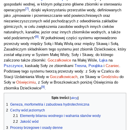
gospodarki wodnej, w którym połączono główne zbiorniki w sterowaniu
[
7
]
operacyjnym
, dzięki wykorzystaniu przerzutów wody, definiowanych
jako „ujmowanie i przemieszczanie wód powierzchniowych oraz
niezanieczyszczonych wód pochodzących z odwodnienia zakładów
górniczych, w celu zwiększenia zasobów wodnych innych cieków
naturalnych, kanałów, jezior oraz innych zbiorników wodnych, a także
[
8
]
wód podziemnych”
. W południowej części systemu wprowadzono
przerzuty wody między Sołą i Małą Wisłą oraz między Skawą i Sołą.
Zasadniczym składnikiem tego systemu jest zbiornik Dziećkowice, który
został włączony w System Małej Wisły, Soły i Skawy, do którego
zaliczono także zbiorniki:
Goczałkowice
na Małej Wiśle,
Łąka
na
Pszczynce
, kaskadę Soły ze zbiornikami
Tresna
,
Porąbka
i
Czaniec
.
Podstawę tego systemu tworzą przerzuty wody: z Soły w Czańcu do
Stacji Uzdatniania Wody w
Goczałkowicach
, ze Skawy w
Grodzisku
do
Soły w
Oświęcimiu
, z Soły w Broszkowicach poniżej Oświęcimia do
[
9
]
zbiornika Dziećkowice
.
Spis treści
1
Geneza, morfometria i zabudowa hydrotechniczna
2
Cechy wód jeziornych
2.1
Elementy bilansu wodnego i wahania stanów wody
2.2
Jakość wód
3
Procesy brzegowe i osady denne