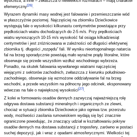
wybrzeża, a inne – zwłaszcza o niewielkich rozmiarach – mają charakter
[
26
]
efemeryczny
.
Wyrazem dynamiki masy wodnej jest falowanie i przemieszczanie wód
w płaszczyźnie poziomej. Najczęściej na zbiorniku Dziećkowice
występują fale o wysokości kilkunastu centymetrów powstające przy
prędkościach wiatru dochodzących do 2-5 m/s. Przy prędkościach
wiatru wynoszących 10-15 m/s wysokość fal osiąga kilkadziesiąt
centymetrów i jest zróżnicowana w zależności od długości efektywnej
zbiornika tj. długości „rozpędu” fali. W wyniku nieortogonalnego natarcia
fal na brzeg sporadycznie powstają mało wyraźne prądy litoralne, które
obserwuje się przede wszystkim wzdłuż wschodniego wybrzeża.
Ponadto, na skutek falowania wywołanego wiatrami najczęściej
wiejącymi z sektorów zachodnich, zwłaszcza z kierunku południowo-
zachodniego, obserwuje się wzmożone oddziaływanie fal na brzeg
wschodni, a przede wszystkim na północny jego odcinek, eksponowany
[
27
]
wówczas na fale o największej wysokości
.
Z kolei w formowaniu osadów dennych zazwyczaj najważniejszą rolę
odgrywa dostawa substancji mineralnych i organicznych ze zlewni,
chociaż w sytuacji zbiornika Dziećkowice jako ogniwa tzw. przerzutu
wody, możliwości zasilania rumowiskiem wydają się być znacznie
ograniczone powodując, że znaczący udział w kształtowaniu pokryw
osadów dennych ma dostawa substancji z troposfery, zarówno w postaci
suchej depozycji, jak i wraz z opadami atmosferycznymi. Wielkości tej