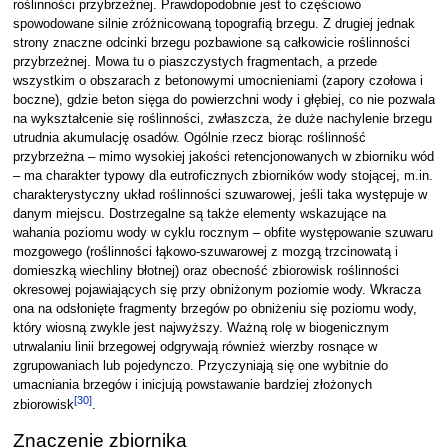
roślinności przybrzeżnej. Prawdopodobnie jest to częściowo
spowodowane silnie zróżnicowaną topografią brzegu. Z drugiej jednak
strony znaczne odcinki brzegu pozbawione są całkowicie roślinności
przybrzeżnej. Mowa tu o piaszczystych fragmentach, a przede
wszystkim o obszarach z betonowymi umocnieniami (zapory czołowa i
boczne), gdzie beton sięga do powierzchni wody i głębiej, co nie pozwala
na wykształcenie się roślinności, zwłaszcza, że duże nachylenie brzegu
utrudnia akumulację osadów. Ogólnie rzecz biorąc roślinność
przybrzeżna – mimo wysokiej jakości retencjonowanych w zbiorniku wód
– ma charakter typowy dla eutroficznych zbiorników wody stojącej, m.in.
charakterystyczny układ roślinności szuwarowej, jeśli taka występuje w
danym miejscu. Dostrzegalne są także elementy wskazujące na
wahania poziomu wody w cyklu rocznym – obfite występowanie szuwaru
mozgowego (roślinności łąkowo-szuwarowej z mozgą trzcinowatą i
domieszką wiechliny błotnej) oraz obecność zbiorowisk roślinności
okresowej pojawiających się przy obniżonym poziomie wody. Wkracza
ona na odsłonięte fragmenty brzegów po obniżeniu się poziomu wody,
który wiosną zwykle jest najwyższy. Ważną rolę w biogenicznym
utrwalaniu linii brzegowej odgrywają również wierzby rosnące w
zgrupowaniach lub pojedynczo. Przyczyniają się one wybitnie do
umacniania brzegów i inicjują powstawanie bardziej złożonych
[
30
]
zbiorowisk
.
Znaczenie zbiornika