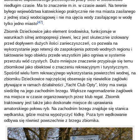
niedługim czasie. Ma to znaczenie m.in. w czasie awarii. Na terenie
byłego województwa katowickiego praktycznie nie ma miasta zasilanego
z jednej stacji wodociągowej i nie ma ujęcia wody zasilającego w wodę
[
47
]
tylko jedno miasto
.
Zbiornik Dziećkowice jako element środowiska, funkcjonuje w
warunkach silnej antropopresji zlewni, lecz jest skutecznie izolowany
przed dopływem dużych ilości zanieczyszczeń, co pozwala na
wykorzystanie jego retencji do zaspokojenia potrzeb wodnych regionu i
taktowanie tego obiektu przede wszystkim jako ogniwa w systemie
przerzutu wód czystych. Dużo mniejsze znaczenie przypisuje się temu
zbiornikowi jako obiektowi o znaczeniu rekreacyjnym i turystycznym.
Spośród wielu form rekreacyjnego wykorzystania powierzchni wodnej, na
zbiorniku Dziećkowice najczęściej obserwuje się niewielkie żaglówki
pływające w ramach działalności „Yacht Club Opty”, który ma swoja
siedzibę na jego zachodnim brzegu. Większe nagromadzenie żaglówek
ma miejsce w czasie organizowanych przez klub regat. Zbiornik
traktowany jest także jako doskonałe miejsce do uprawiania
amatorskiego połowu ryb. Na zachodnim brzegu znajduje się stanica
wędkarska, gdzie można wypożyczyć łódkę. Poza tym wędkowanie
odbywa się również powszechnie z brzegu zbiornika.