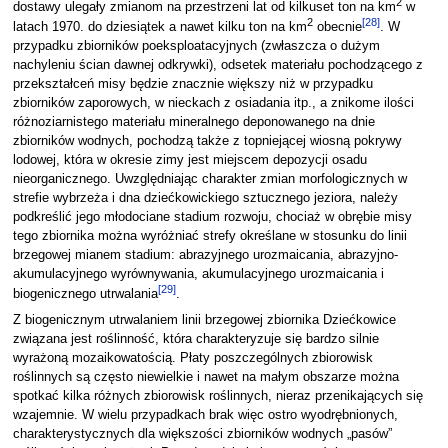
2
dostawy ulegały zmianom na przestrzeni lat od kilkuset ton na km
w
2
[
28
]
latach 1970. do dziesiątek a nawet kilku ton na km
obecnie
. W
przypadku zbiorników poeksploatacyjnych (zwłaszcza o dużym
nachyleniu ścian dawnej odkrywki), odsetek materiału pochodzącego z
przekształceń misy będzie znacznie większy niż w przypadku
zbiorników zaporowych, w nieckach z osiadania itp., a znikome ilości
różnoziarnistego materiału mineralnego deponowanego na dnie
zbiorników wodnych, pochodzą także z topniejącej wiosną pokrywy
lodowej, która w okresie zimy jest miejscem depozycji osadu
nieorganicznego. Uwzględniając charakter zmian morfologicznych w
strefie wybrzeża i dna dziećkowickiego sztucznego jeziora, należy
podkreślić jego młodociane stadium rozwoju, chociaż w obrębie misy
tego zbiornika można wyróżniać strefy określane w stosunku do linii
brzegowej mianem stadium: abrazyjnego urozmaicania, abrazyjno-
akumulacyjnego wyrównywania, akumulacyjnego urozmaicania i
[
29
]
biogenicznego utrwalania
.
Z biogenicznym utrwalaniem linii brzegowej zbiornika Dziećkowice
związana jest roślinność, która charakteryzuje się bardzo silnie
wyrażoną mozaikowatością. Płaty poszczególnych zbiorowisk
roślinnych są często niewielkie i nawet na małym obszarze można
spotkać kilka różnych zbiorowisk roślinnych, nieraz przenikających się
wzajemnie. W wielu przypadkach brak więc ostro wyodrębnionych,
charakterystycznych dla większości zbiorników wodnych „pasów”