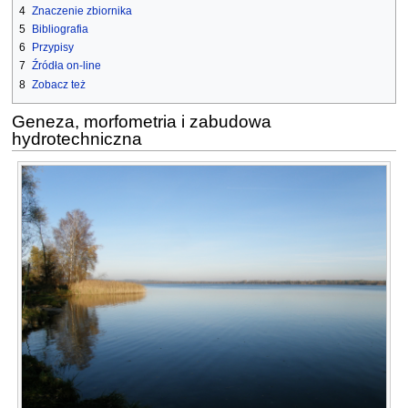
4
Znaczenie zbiornika
5
Bibliografia
6
Przypisy
7
Źródła on-line
8
Zobacz też
Geneza, morfometria i zabudowa
hydrotechniczna