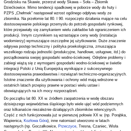
Grodzisku na Skawie, przerzut wody Skawa – Soła – Zbiornik
Dziećkowice. Mimo tendencji spadkowej w poborze wody do huty i
PZPS „Chełmek” następował wzrost ogólnego odpływu wody ze
zbiornika. Na przełomie lat 80. I 90. rozpoczęto działania mające na celu
dostosowywanie polskiego przemysłu do potrzeb gospodarki rynkowej,
które przejawiały się zamykaniem wielu zakładów lub ograniczeniem ich
produkcji. Innym czynnikiem są wzrastające ceny wody (instalacja
wodomierzy) wymuszające oszczędne jej użytkowanie. Duże znaczenie
odgrywa postęp techniczny i polityka proekologiczna, zmuszająca
wszelkiego rodzaju jednostki (produkcyjne, handlowe, usługowe, itd.) do
porządkowania swojej gospodarki wodno-ściekowej. Odrębne problemy i
zabiegi wiążą się z wymogami gospodarki wodno-ściekowej w świetle
integracji Polski z Unią Europejską wynikające z sukcesywnego
dostosowywania prawodawstwa i rozwiązań techniczno-organizacyjnych.
Istotne znaczenie dla użytkowania i ochrony wód mają wdrożone w
ostatnich latach przepisy prawne w postaci wielu ustaw i
obowiązujących na ich mocy rozporządzeń.
Do początku lat 80. XX w. źródłem zaopatrzenia w wodę obszaru
dzisiejszego województwa śląskiego było wiele ujęć wód podziemnych
oraz kilkanaście niezależnie działających zbiorników retencyjnych.
Część z nich funkcjonowała już w pierwszej połowie XX w. (np. Porąbka,
Wapienica,
Kozłowa Góra
), inne natomiast utworzono w latach
następnych (np. Goczałkowice,
Przeczyce
, Tresna, Czaniec, Wisła