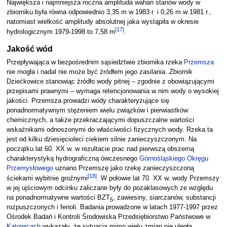
Największa i najmniejsza roczna amplituda wahań stanów wody w
zbiorniku była równa odpowiednio 3,35 m w 1983 r. i 0,26 m w 1981 r.,
natomiast wielkość amplitudy absolutnej jaka wystąpiła w okresie
[
17
]
hydrologicznym 1979-1998 to 7,58 m
.
Jakość wód
Przepływająca w bezpośrednim sąsiedztwie zbiornika rzeka
Przemsza
nie mogła i nadal nie może być źródłem jego zasilania. Zbiornik
Dziećkowice stanowiąc źródło wody pitnej – zgodnie z obowiązującymi
przepisami prawnymi – wymaga retencjonowania w nim wody o wysokiej
jakości. Przemsza prowadzi wody charakteryzujące się
ponadnormatywnym stężeniem wielu związków i pierwiastków
chemicznych, a także przekraczającymi dopuszczalne wartości
wskaźnikami odnoszonymi do właściwości fizycznych wody. Rzeka ta
jest od kilku dziesięcioleci ciekiem silnie zanieczyszczonym. Na
początku lat 60. XX w. w rezultacie prac nad pierwszą obszerną
charakterystyką hydrograficzną ówczesnego
Górnośląskiego Okręgu
Przemysłowego
uznano Przemszę jako rzekę zanieczyszczoną
[
18
]
ściekami wybitnie groźnymi
. W połowie lat 70. XX w. wody Przemszy
w jej ujściowym odcinku zaliczane były do pozaklasowych ze względu
na ponadnormatywne wartości BZT
, zawiesiny, siarczanów, substancji
5
rozpuszczonych i fenoli. Badania prowadzone w latach 1977-1997 przez
Ośrodek Badań i Kontroli Środowiska Przedsiębiorstwo Państwowe w
Katowicach
wykazały, że sytuacja mimo wielu zmian nie uległa