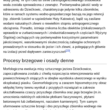
wody pitnej. W tym celu do silnie zantropogenizowanego środowiska
woda została sprowadzona z zewnątrz. Porównywalna jakość wody w
odniesieniu do Dziećkowic, charakteryzuje jedynie kilka zbiorników,
które w ramach systemu wodno-gospodarczego bazują na jego retencji
(np. zbiornik Łosień w sąsiedztwie Huty Katowice), bądź są zasilane
wodami naturalnych zlewni o niewielkim stopniu antropogenicznego
obciążenia. Ponadto, istnieje znikoma liczba obiektów (zlokalizowanych
wprawdzie w zurbanizowanych i zindustrializowanych częściach Wyżyny
Śląskiej) cechujących się porównywalnie korzystnymi parametrami
jakościowymi, warunkowanymi skutecznością zabiegów ochronnych
prowadzonych w stosunku do jezior i ich zlewni, a polegających głównie
[
23
]
na izolacji przed dopływem zanieczyszczeń
.
Procesy brzegowe i osady denne
Morfologiczna ewolucja misy sztucznego jeziora Dziećkowice,
zapoczątkowana została z chwilą rozpoczęcia retencjonowania wód
powierzchniowych stojących w obrębie wyrobiska utworzonego w wyniku
eksploatacji piasku. Geomorfologiczny a zarazem hipsometryczny obraz
wklęsłej formy terenu wynikał z przyjętych rozwiązań w zakresie
ukształtowania czaszy przyszłego zbiornika oraz jego brzegów (m.in.
umocnienia niektórych odcinków płotkami faszynowymi, płytami
betonowymi lub żelbetowymi, narzutem kamiennym). Tym samym
uformowane sztucznie brzegi i dno przyszłego zbiornika wodnego nie