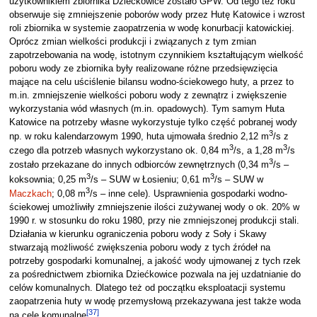
użytkownikiem zbiornika Dziećkowice zostało GPW. Od tego też roku
obserwuje się zmniejszenie poborów wody przez Hutę Katowice i wzrost
roli zbiornika w systemie zaopatrzenia w wodę konurbacji katowickiej.
Oprócz zmian wielkości produkcji i związanych z tym zmian
zapotrzebowania na wodę, istotnym czynnikiem kształtującym wielkość
poboru wody ze zbiornika były realizowane różne przedsięwzięcia
mające na celu uściślenie bilansu wodno-ściekowego huty, a przez to
m.in. zmniejszenie wielkości poboru wody z zewnątrz i zwiększenie
wykorzystania wód własnych (m.in. opadowych). Tym samym Huta
Katowice na potrzeby własne wykorzystuje tylko część pobranej wody
3
np. w roku kalendarzowym 1990, huta ujmowała średnio 2,12 m
/s z
3
3
czego dla potrzeb własnych wykorzystano ok. 0,84 m
/s, a 1,28 m
/s
3
zostało przekazane do innych odbiorców zewnętrznych (0,34 m
/s –
3
3
koksownia; 0,25 m
/s – SUW w Łosieniu; 0,61 m
/s – SUW w
3
Maczkach
; 0,08 m
/s – inne cele). Usprawnienia gospodarki wodno-
ściekowej umożliwiły zmniejszenie ilości zużywanej wody o ok. 20% w
1990 r. w stosunku do roku 1980, przy nie zmniejszonej produkcji stali.
Działania w kierunku ograniczenia poboru wody z Soły i Skawy
stwarzają możliwość zwiększenia poboru wody z tych źródeł na
potrzeby gospodarki komunalnej, a jakość wody ujmowanej z tych rzek
za pośrednictwem zbiornika Dziećkowice pozwala na jej uzdatnianie do
celów komunalnych. Dlatego też od początku eksploatacji systemu
zaopatrzenia huty w wodę przemysłową przekazywana jest także woda
[
37
]
na cele komunalne
.