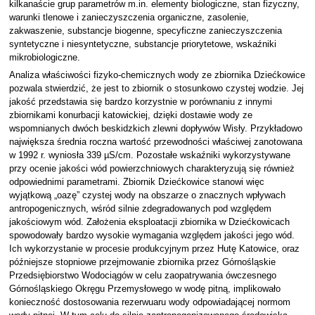
kilkanaście grup parametrów m.in. elementy biologiczne, stan fizyczny,
warunki tlenowe i zanieczyszczenia organiczne, zasolenie,
zakwaszenie, substancje biogenne, specyficzne zanieczyszczenia
syntetyczne i niesyntetyczne, substancje priorytetowe, wskaźniki
mikrobiologiczne.
Analiza właściwości fizyko-chemicznych wody ze zbiornika Dziećkowice
pozwala stwierdzić, że jest to zbiornik o stosunkowo czystej wodzie. Jej
jakość przedstawia się bardzo korzystnie w porównaniu z innymi
zbiornikami konurbacji katowickiej, dzięki dostawie wody ze
wspomnianych dwóch beskidzkich zlewni dopływów Wisły. Przykładowo
największa średnia roczna wartość przewodności właściwej zanotowana
w 1992 r. wyniosła 339 µS/cm. Pozostałe wskaźniki wykorzystywane
przy ocenie jakości wód powierzchniowych charakteryzują się również
odpowiednimi parametrami. Zbiornik Dziećkowice stanowi więc
wyjątkową „oazę” czystej wody na obszarze o znacznych wpływach
antropogenicznych, wśród silnie zdegradowanych pod względem
jakościowym wód. Założenia eksploatacji zbiornika w Dziećkowicach
spowodowały bardzo wysokie wymagania względem jakości jego wód.
Ich wykorzystanie w procesie produkcyjnym przez Hutę Katowice, oraz
późniejsze stopniowe przejmowanie zbiornika przez Górnośląskie
Przedsiębiorstwo Wodociągów w celu zaopatrywania ówczesnego
Górnośląskiego Okręgu Przemysłowego w wodę pitną, implikowało
konieczność dostosowania rezerwuaru wody odpowiadającej normom