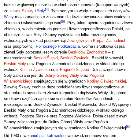
bazuje w głównej mierze na wodach przerzucanych (transportowanych)
[
4
]
ze zlewni
Skawy
i
Soły
. Tym samym to wody z karpackich dopływów
Wisły
mają zasadnicze znaczenie dla kształtowania zasobów wodnych
[
5
]
zbiornika i właściwości jego wód
. Przy takim ujęciu zagadnienia zlewni
zbiornika, w odniesieniu do podziału fizycznogeograficznego Polski, na
obszarze zlewni Soły i Skawy wydziela się kilka mezoregionów
wchodzących w skład podprowincji
Zewnętrznych Karpat Zachodnich
oraz podprowincji
Północnego Podkarpacia
. Górna i środkowa część
zlewni Soły położona jest w obrębie
Beskidów Zachodnich
– z
mezoregionami:
Beskid Śląski
,
Beskid Żywiecki
, Beskid Makowski,
Beskid Mały
oraz Pogórza Zachodniobeskidzkiego, w skład którego
wchodzi
Kotlina Żywiecka
oraz
Pogórze Śląskie
. Dolna część zlewni
Soły zaliczana jest do
Doliny Górnej Wisły
oraz
Pogórza
Wilamowickiego
znajdujących się w granicach
Kotliny Oświęcimskiej
.
Zlewnię Skawy cechuje duże podobieństwo fizycznogeograficzne w
stosunku do sąsiednich zlewni karpackich dopływów Wisły. Jej górna i
środkowa część znajduje się w obrębie Beskidów Zachodnich – z
mezoregionami: Beskid Żywiecki, Beskid Makowski, Beskid Wyspowy i
Beskid Mały oraz Pogórza Zachodniobeskidzkiego, w skład którego
wchodzi Pogórze Śląskie oraz Pogórze Wielickie. Dolna część zlewni
Skawy zaliczana jest do Doliny Górnej Wisły oraz Pogórza
[
6
]
Wilamowickiego znajdujących się w granicach Kotliny Oświęcimskiej
.
Od 1980 r. w
konurbacji katowickiej
wprowadzono nowy system