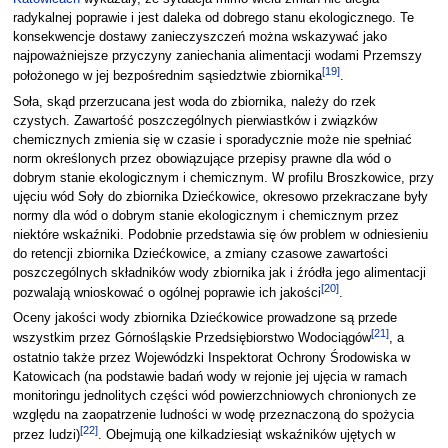
radykalnej poprawie i jest daleka od dobrego stanu ekologicznego. Te
konsekwencje dostawy zanieczyszczeń można wskazywać jako
najpoważniejsze przyczyny zaniechania alimentacji wodami Przemszy
[
19
]
położonego w jej bezpośrednim sąsiedztwie zbiornika
.
Soła, skąd przerzucana jest woda do zbiornika, należy do rzek
czystych. Zawartość poszczególnych pierwiastków i związków
chemicznych zmienia się w czasie i sporadycznie może nie spełniać
norm określonych przez obowiązujące przepisy prawne dla wód o
dobrym stanie ekologicznym i chemicznym. W profilu Broszkowice, przy
ujęciu wód Soły do zbiornika Dziećkowice, okresowo przekraczane były
normy dla wód o dobrym stanie ekologicznym i chemicznym przez
niektóre wskaźniki. Podobnie przedstawia się ów problem w odniesieniu
do retencji zbiornika Dziećkowice, a zmiany czasowe zawartości
poszczególnych składników wody zbiornika jak i źródła jego alimentacji
[
20
]
pozwalają wnioskować o ogólnej poprawie ich jakości
.
Oceny jakości wody zbiornika Dziećkowice prowadzone są przede
[
21
]
wszystkim przez Górnośląskie Przedsiębiorstwo Wodociągów
, a
ostatnio także przez Wojewódzki Inspektorat Ochrony Środowiska w
Katowicach (na podstawie badań wody w rejonie jej ujęcia w ramach
monitoringu jednolitych części wód powierzchniowych chronionych ze
względu na zaopatrzenie ludności w wodę przeznaczoną do spożycia
[
22
]
przez ludzi)
. Obejmują one kilkadziesiąt wskaźników ujętych w