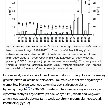
Rys. 2. Zmiany wybranych elementów bilansu wodnego zbiornika Dziećkowice w
[
12
]
latach hydrologicznych 1978-1997
: A - udział wód Soły i Skawy (1) w
całkowitym zasilaniu zbiornika (2); B - wybrane pozycje bilansowe po stronie
rozchodów wody (1 - pobór wody przez Hutę Katowice, 2 - pobór wody na
potrzeby GPW, 3 - inne pozycje po stronie rozchodów wody); C - zmiany retencji
zbiornika (Amplituda - amplitudy roczne, Vmin. - retencja minimalna, Vśr. - średnia
roczna wielkość retencji, Vmax. - retencja maksymalna).
Dopływ wody do zbiornika Dziećkowice i odpływ z niego kształtowane są
głównie przez działalność człowieka. Jak wynika z obliczeń wybranych
elementów bilansu wodnego zbiornika sporządzonego dla lat
[
13
]
hydrologicznych
1978-1997, wielkości te zmieniają się w czasie pod
wpływem różnych czynników, przede wszystkim jednak pod wpływem
zmiennego zapotrzebowania na wodę ze strony przemysłu i gospodarki
komunalnej (rys. 2).