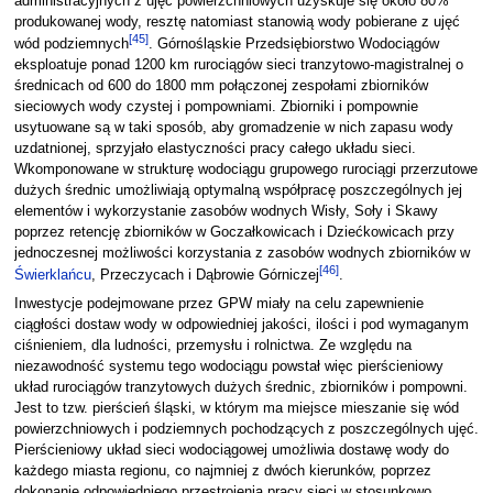
administracyjnych z ujęć powierzchniowych uzyskuje się około 80%
produkowanej wody, resztę natomiast stanowią wody pobierane z ujęć
[
45
]
wód podziemnych
. Górnośląskie Przedsiębiorstwo Wodociągów
eksploatuje ponad 1200 km rurociągów sieci tranzytowo-magistralnej o
średnicach od 600 do 1800 mm połączonej zespołami zbiorników
sieciowych wody czystej i pompowniami. Zbiorniki i pompownie
usytuowane są w taki sposób, aby gromadzenie w nich zapasu wody
uzdatnionej, sprzyjało elastyczności pracy całego układu sieci.
Wkomponowane w strukturę wodociągu grupowego rurociągi przerzutowe
dużych średnic umożliwiają optymalną współpracę poszczególnych jej
elementów i wykorzystanie zasobów wodnych Wisły, Soły i Skawy
poprzez retencję zbiorników w Goczałkowicach i Dziećkowicach przy
jednoczesnej możliwości korzystania z zasobów wodnych zbiorników w
[
46
]
Świerklańcu
, Przeczycach i Dąbrowie Górniczej
.
Inwestycje podejmowane przez GPW miały na celu zapewnienie
ciągłości dostaw wody w odpowiedniej jakości, ilości i pod wymaganym
ciśnieniem, dla ludności, przemysłu i rolnictwa. Ze względu na
niezawodność systemu tego wodociągu powstał więc pierścieniowy
układ rurociągów tranzytowych dużych średnic, zbiorników i pompowni.
Jest to tzw. pierścień śląski, w którym ma miejsce mieszanie się wód
powierzchniowych i podziemnych pochodzących z poszczególnych ujęć.
Pierścieniowy układ sieci wodociągowej umożliwia dostawę wody do
każdego miasta regionu, co najmniej z dwóch kierunków, poprzez
dokonanie odpowiedniego przestrojenia pracy sieci w stosunkowo