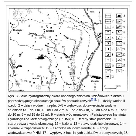
Rys. 3. Szkic hydrograficzny okolic obecnego zbiornika Dziećkowice z okresu
[
31
]
poprzedzającego eksploatację pisaków podsadzkowych
: 1 – działy wodne II
rzędu; 2 – działy wodne III rzędu; 3–8 – głębokość do zwierciadła wody w
studniach (3 – do 1 m, 4 – od 1 do 2 m, 5 – od 2 do 4 m, 6 – od 4 do 6 m, 7 – od 6
do 10 m, 8 – od 15 do 25 m); 9 – stacje wód gruntowych Państwowego Instytutu
Hydrologiczno-Meteorologicznego (PIHM); 10 – tereny stale podmokłe; 11 –
starorzecza z woda okresową; 12 – jeziora; 13 – stawy stałe lub okresowe; 14 –
zbiorniki w zapadliskach; 15 – szczelna obudowa koryta; 16 – stacje
wodowskazowe PIHM; 17 – wypływy z hut i innych zakładów przemysłowych; 18