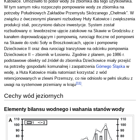
Katowice. Umożliwiło to pobór wody ze zbiornika dla tego użytkownika.
W tym samym roku rozpoczęto pompowanie wody ze zbiornika na
potrzeby Południowych Zakładów Przemysłu Skórzanego „Chełmek”. W
związku z ówczesnymi planami rozbudowy Huty Katowice i zwiększenia
produkcji stali, poczyniono dalsze inwestycje. System został
rozbudowany o: lewobrzeżne ujęcie zatokowe na Skawie w Grodzisku z
kanałem doprowadzającym i pompownią, rurociągi tłoczne od pompowni
na Skawie do rzeki Soły w Broszkowicach, ujęcie i pompownię
Dziećkowice II oraz dwa rurociągi tranzytowe na odcinku pompownia
Dziećkowice II – zbiornik w Łosieniu. Zgodnie z planem, po 1986 r.
podstawowe obiekty od źródeł do zbiornika Dziećkowice miały przejść
na potrzeby gospodarki komunalnej i zaopatrzenia
Górnego Śląska
w
wodę, a Huta Katowice miała natomiast korzystać z wód
retencjonowanych w zlewni Przemszy, co nie odniosło w pełni skutku z
[
11
]
uwagi na systemowe przemiany w kraju
.
Cechy wód jeziornych
Elementy bilansu wodnego i wahania stanów wody