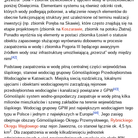
„przerzut” Soła – zbiornik Dziećkowice z ujęciem wody w Broszkowicach
poniżej Oświęcimia. Elementami systemu są również odcinki rzek,
których wody podlegają poborowi, a włączenie nowych elementów do
obecnie funkcjonującej struktury jest uzależnione od terminu realizacji
inwestycji (np. zbiornik Poręba na Skawie), które często znajdują się na
etapie projektowym (zbiornik na
Koszarawie
, zbiornik na potoku Złatna).
Ponadto wyróżnia się elementy w postaci zbiornika Łosień o statusie
obiektu zapasowego służącego wyrównaniu dobowemu w procesie
zaopatrzenia w wodę i zbiornika Pogoria III będącego awaryjnym
źródłem wody oraz infrastrukturę umożliwiającą „przerzut” wody między
[
42
]
nimi
.
Podstawę zaopatrzenia w wodę pitną centralnej części województwa
śląskiego, stanowi wodociąg grupowy Górnośląskiego Przedsiębiorstwa
Wodociągów w Katowicach. Miejską siecią rozdzielczą, lokalnymi
ujęciami i obiektami wodociągowymi zarządzają rejonowe
[
43
]
przedsiębiorstwa wodociągów i kanalizacji powiązane z GPW
.
Górnośląski system wodno-gospodarczy zaopatruje w wodę pitną kilka
milionów mieszkańców i szereg zakładów na terenie województwa
śląskiego. Wodociąg grupowy GPW jest największym wodociągiem tego
[
44
]
typu w Polsce i jednym z największych w Europie
. Jego zasięg
obejmuje obszary Górnośląskiego Okręgu Przemysłowego,
Rybnickiego
Okręgu Węglowego
oraz rejon Jaworzna, co stanowi łącznie ok. 4,5 tys.
2
km
. Dla zaopatrzenia w wodę kilkudziesięciu jednostek