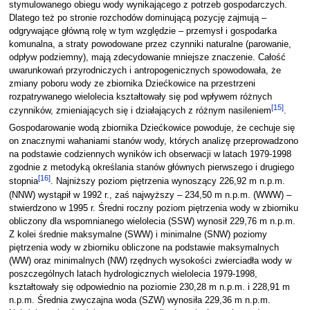
stymulowanego obiegu wody wynikającego z potrzeb gospodarczych.
Dlatego też po stronie rozchodów dominującą pozycję zajmują –
odgrywające główną rolę w tym względzie – przemysł i gospodarka
komunalna, a straty powodowane przez czynniki naturalne (parowanie,
odpływ podziemny), mają zdecydowanie mniejsze znaczenie. Całość
uwarunkowań przyrodniczych i antropogenicznych spowodowała, że
zmiany poboru wody ze zbiornika Dziećkowice na przestrzeni
rozpatrywanego wielolecia kształtowały się pod wpływem różnych
[
15
]
czynników, zmieniających się i działających z różnym nasileniem
.
Gospodarowanie wodą zbiornika Dziećkowice powoduje, że cechuje się
on znacznymi wahaniami stanów wody, których analizę przeprowadzono
na podstawie codziennych wyników ich obserwacji w latach 1979-1998
zgodnie z metodyką określania stanów głównych pierwszego i drugiego
[
16
]
stopnia
. Najniższy poziom piętrzenia wynoszący 226,92 m n.p.m.
(NNW) wystąpił w 1992 r., zaś najwyższy – 234,50 m n.p.m. (WWW) –
stwierdzono w 1995 r. Średni roczny poziom piętrzenia wody w zbiorniku
obliczony dla wspomnianego wielolecia (SSW) wynosił 229,76 m n.p.m.
Z kolei średnie maksymalne (SWW) i minimalne (SNW) poziomy
piętrzenia wody w zbiorniku obliczone na podstawie maksymalnych
(WW) oraz minimalnych (NW) rzędnych wysokości zwierciadła wody w
poszczególnych latach hydrologicznych wielolecia 1979-1998,
kształtowały się odpowiednio na poziomie 230,28 m n.p.m. i 228,91 m
n.p.m. Średnia zwyczajna woda (SZW) wynosiła 229,36 m n.p.m.