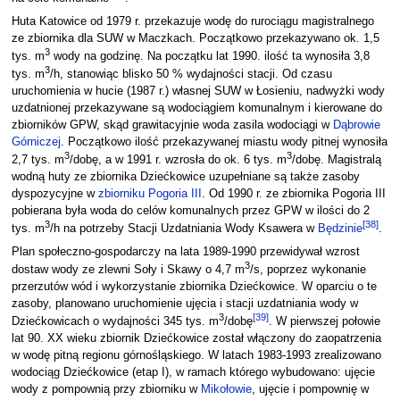
Huta Katowice od 1979 r. przekazuje wodę do rurociągu magistralnego
ze zbiornika dla SUW w Maczkach. Początkowo przekazywano ok. 1,5
3
tys. m
wody na godzinę. Na początku lat 1990. ilość ta wynosiła 3,8
3
tys. m
/h, stanowiąc blisko 50 % wydajności stacji. Od czasu
uruchomienia w hucie (1987 r.) własnej SUW w Łosieniu, nadwyżki wody
uzdatnionej przekazywane są wodociągiem komunalnym i kierowane do
zbiorników GPW, skąd grawitacyjnie woda zasila wodociągi w
Dąbrowie
Górniczej
. Początkowo ilość przekazywanej miastu wody pitnej wynosiła
3
3
2,7 tys. m
/dobę, a w 1991 r. wzrosła do ok. 6 tys. m
/dobę. Magistralą
wodną huty ze zbiornika Dziećkowice uzupełniane są także zasoby
dyspozycyjne w
zbiorniku Pogoria III
. Od 1990 r. ze zbiornika Pogoria III
pobierana była woda do celów komunalnych przez GPW w ilości do 2
3
[
38
]
tys. m
/h na potrzeby Stacji Uzdatniania Wody Ksawera w
Będzinie
.
Plan społeczno-gospodarczy na lata 1989-1990 przewidywał wzrost
3
dostaw wody ze zlewni Soły i Skawy o 4,7 m
/s, poprzez wykonanie
przerzutów wód i wykorzystanie zbiornika Dziećkowice. W oparciu o te
zasoby, planowano uruchomienie ujęcia i stacji uzdatniania wody w
3
[
39
]
Dziećkowicach o wydajności 345 tys. m
/dobę
. W pierwszej połowie
lat 90. XX wieku zbiornik Dziećkowice został włączony do zaopatrzenia
w wodę pitną regionu górnośląskiego. W latach 1983-1993 zrealizowano
wodociąg Dziećkowice (etap I), w ramach którego wybudowano: ujęcie
wody z pompownią przy zbiorniku w
Mikołowie
, ujęcie i pompownię w