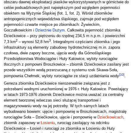
obszaru dawnej eksploatacji piasków wykorzystywanych w górnictwie do
celów podsadzkowych jest największym pod względem pojemności
obiektem na Wyżynie Śląskiej (fot. 1, fot. 2). Wśród zbiorników
antropogenicznych województwa śląskiego, zajmuje pod względem
pojemności czwarte miejsce po zbiornikach: Żywieckim,
Goczałkowickim i
Dzierżnie Dużym
. Całkowita pojemność zbiornika
Dziećkowice – przy piętrzeniu do rzędnej 234,5 m n.p.m. i powierzchni
2
3
7,3 km
– wynosi 52,8 hm
. Integralnymi częściami zbiornika i jego
infrastruktury są elementy zabudowy hydrotechnicznej m.in. zapora
czołowa, dwie zapory boczne, ujęcia wody dla Górnośląskiego
Przedsiębiorstwa Wodociągów i Huty Katowice, wyloty rurociągów
tłocznych z pompowni Broszkowice – zbiornik Dziećkowice zasilany jest
przede wszystkim wodą przerzucaną z systemu rzek Skawa-Soła,
[
10
]
pompownia Chełmek, wyloty rurociągów ze stacji uzdatniania wody
.
Geneza zbiornika Dziećkowice nierozerwalnie związana jest z
potrzebami wodnymi uruchomionej w 1976 r. Huty Katowice. Powstający
w latach 1973-1976 zbiornik Dziećkowice można uważać za centralny
element tworzonej wówczas sieci służącej transportowi i
magazynowaniu wody na jej potrzeby. W tych samych latach
wybudowano bowiem: ujęcie i pompownię w Broszkowicach, magistralę
rurociągów Soła – Dziećkowice, ujęcie i pompownię w
Dziećkowicach
,
zbiornik zapasowy w
Łosieniu
, rurociąg zasilający na odcinku
Dziećkowice – Łosień i rurociągi ze zbiornika w Łosieniu do Huty