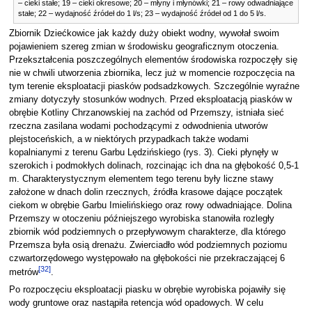
– cieki stałe; 19 – cieki okresowe; 20 – młyny i młynówki; 21 – rowy odwadniające
stałe; 22 – wydajność źródeł do 1 l/s; 23 – wydajność źródeł od 1 do 5 l/s.
Zbiornik Dziećkowice jak każdy duży obiekt wodny, wywołał swoim
pojawieniem szereg zmian w środowisku geograficznym otoczenia.
Przekształcenia poszczególnych elementów środowiska rozpoczęły się
nie w chwili utworzenia zbiornika, lecz już w momencie rozpoczęcia na
tym terenie eksploatacji piasków podsadzkowych. Szczególnie wyraźne
zmiany dotyczyły stosunków wodnych. Przed eksploatacją piasków w
obrębie Kotliny Chrzanowskiej na zachód od Przemszy, istniała sieć
rzeczna zasilana wodami pochodzącymi z odwodnienia utworów
plejstoceńskich, a w niektórych przypadkach także wodami
kopalnianymi z terenu Garbu Lędzińskiego (rys. 3). Cieki płynęły w
szerokich i podmokłych dolinach, rozcinając ich dna na głębokość 0,5-1
m. Charakterystycznym elementem tego terenu były liczne stawy
założone w dnach dolin rzecznych, źródła krasowe dające początek
ciekom w obrębie Garbu Imielińskiego oraz rowy odwadniające. Dolina
Przemszy w otoczeniu późniejszego wyrobiska stanowiła rozległy
zbiornik wód podziemnych o przepływowym charakterze, dla którego
Przemsza była osią drenażu. Zwierciadło wód podziemnych poziomu
czwartorzędowego występowało na głębokości nie przekraczającej 6
[
32
]
metrów
.
Po rozpoczęciu eksploatacji piasku w obrębie wyrobiska pojawiły się
wody gruntowe oraz nastąpiła retencja wód opadowych. W celu