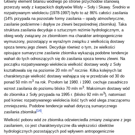
Główny element bilansu wodnego po stronie przychodów stanowią
przerzuty wody z karpackich dopływów Wisły – Soły i Skawy. Średnio w
rozpatrywanym wieloleciu (1978-1997) było to aż 86% całości zasilania
(14% przypada na pozostałe formy zasilania – opady atmosferyczne,
zasilanie podziemne i dopływ ze zlewni bezpośredniej zbiornika). Taka
struktura zasilania decyduje o sztucznym reżimie hydrologicznym, a
obieg wody związany ze zbiornikiem ma charakter antropogenicznie
wymuszony, pozostający w wyraźnym związku z wielkością dostawy
spoza terenu jego zlewni. Decyduje również o tym, że wielkości
opisujące sumaryczne zasilanie zbiornika wykazują podobne tendencje
wahań do tych odnoszących się do zasilania spoza terenu zlewni. Na
początku rozpatrywanego wielolecia wielkość dostawy wody z Soły
3
kształtowała się na poziomie 20 mln m
rocznie. Kilka kolejnych lat
charakteryzuje wielkość dostawy wahająca się w przedziale od 30 do
3
ponad 50 mln m
na rok. Przełom lat 1980. i 1990. cechuje zasadniczo
3
wzrost zasilania do poziomu blisko 70 mln m
. Maksimum dostawy wód
3
do zbiornika z Soły przypada na 1995 r. (blisko 92 mln m
), natomiast
pod koniec rozpatrywanego wielolecia ilość tych wód ulega znaczącemu
zmniejszeniu. Podobne tendencje wahań dotyczą sumarycznego
[
14
]
zasilania zbiornika
.
Wielkość poboru wód ze zbiornika odzwierciedla zmiany związane z jego
zasilaniem, co jest charakterystyczne dla większości obiektów
hydrologicznych pozostających pod wpływem antropogenicznie