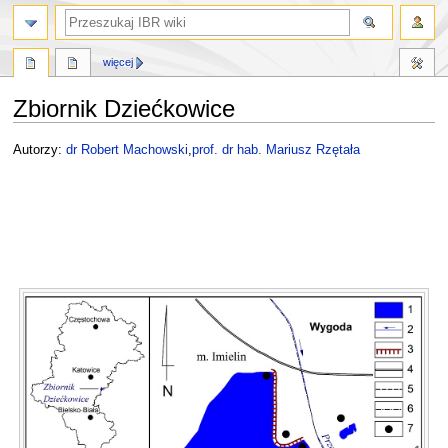
szukaj
więcej
Zbiornik Dziećkowice
Przejdź
Przejdź
Autorzy:
dr Robert Machowski
,
prof. dr hab. Mariusz Rzętała
do
do
nawigacji
wyszukiwania