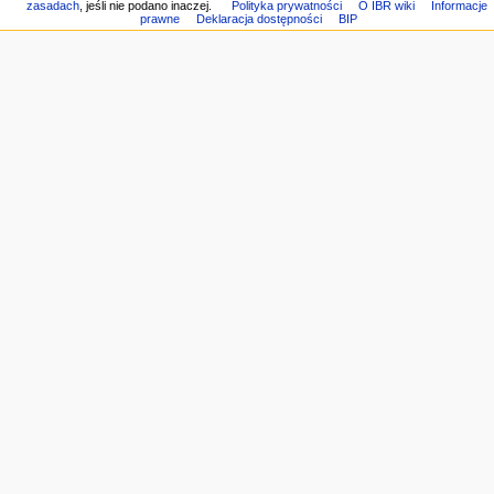
j
Link
zasadach
, jeśli nie podano inaczej.
Polityka prywatności
O IBR wiki
Informacje
Pomoc
prawne
Deklaracja dostępności
BIP
do
n
z
tej
e
MediaWiki
wersji
Informacje
o
tej
stronie