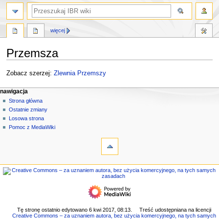
szukaj
więcej
Przemsza
Przejdź
Przejdź
Zobacz szerzej:
Zlewnia Przemszy
do
do
M
nawigacji
wyszukiwania
działania na stronie
narzędzia osobiste
nawigacja
strona
zaloguj
Strona główna
e
się
dyskusja
Ostatnie zmiany
n
czytaj
Losowa strona
u
kod
Pomoc z MediaWiki
n
narzędzia
źródłowy
historia
Linkujące
a
Zmiany
w
w
nawigacja
i
linkowanych
Strona
g
Strony
główna
specjalne
a
Ostatnie
Wersja
c
zmiany
do
Losowa
y
Tę stronę ostatnio edytowano 6 kwi 2017, 08:13.
Treść udostępniana na licencji
druku
Creative Commons – za uznaniem autora, bez użycia komercyjnego, na tych samych
strona