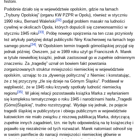
historii.
Podobnie działo się w województwie opolskim, gdzie na łamach
„Trybuny Opolskiej” (organu KW PZPR w Opolu), również w styczniu
[
32
]
1990 roku, Bernard Waleński
podjął problem masakr na ludności
cywilnej w okolicach Opola, których dopuścili się czerwonoarmiści w
[
33
]
styczniu 1945 roku
. Próbę nowego spojrzenia na ten czas przyniosły
też artykuły partyjnej dotąd publicystki Niny Kracherowej na łamach tego
[
34
]
samego pisma
. W Opolskiem termin tragedii górnośląskiej przyjął się
jednak później. Owszem, już w 1989 roku użył go Franciszek A. Marek
w tytule niewielkiej książki, jednak zastosował go w zupełnie odmiennym
znaczeniu. Za „tragedię” uznał on bowiem fakt powstania
zorganizowanych struktur mniejszości niemieckiej w województwie
opolskim, uznając to za „dywersję polityczną” z Niemiec i konstatując,
że z tej przyczyny „źle się dzieje na Górnym Śląsku”. Poddawał w
wątpliwość, że w 1945 roku krzywdy spotkały ludność niemiecką
[
35
]
regionu
. W jakiej relacji pozostawała książka Marka z wyłanianiem
się kompleksu tematycznego o roku 1945 i narodzinami hasła „Tragedii
(Górno)Śląskiej”, trudno rozstrzygnąć. Wydaje się jednak, że pojęcie
tragedii śląskiej w publicystyce i obiegu publicznym w województwie
katowickim nie miało związku z niszową publikacją Marka, dotyczącą
zupełnie innych zagadnień, tzn. nie było odpowiedzią na tę książeczkę i
pojawiło się niezależnie od tych rozważań. Marek natomiast odnosił się
w swoim pamflecie do narracji mniejszości niemieckiej głównie w