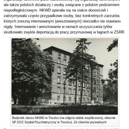
ale także polskich działaczy i osoby związane z polskim podziemiem
niepodległościowym. NKWD opierała się na siatce donosicieli i
zatrzymywała często przypadkowe osoby, bez konkretnych zarzutów,
których zresztą internowanym (aresztowanym) nierzadko nie stawiano
nigdy. Internowanie i aresztowanie w ramach oczyszczania tyłów
skutkowało zwykle deportacją do pracy przymusowej w łagrach w ZSRR.
Budynek obozu NKWD w Toszku (na zdjęciu widok współczesny, obecnie
SP ZOZ Szpital Psychiatryczny w Toszku). Ze zbiorów prywatnych