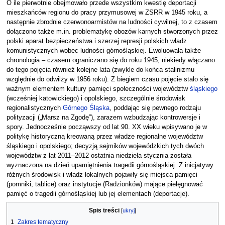
O ile pierwotnie obejmowało przede wszystkim kwestię deportacji
mieszkańców regionu do pracy przymusowej w ZSRR w 1945 roku, a
następnie zbrodnie czerwonoarmistów na ludności cywilnej, to z czasem
dołączono także m.in. problematykę obozów karnych stworzonych przez
polski aparat bezpieczeństwa i szerzej represji polskich władz
komunistycznych wobec ludności górnośląskiej. Ewoluowała także
chronologia – czasem ograniczano się do roku 1945, niekiedy włączano
do tego pojęcia również kolejne lata (zwykle do końca stalinizmu
względnie do odwilży w 1956 roku). Z biegiem czasu pojęcie stało się
ważnym elementem kultury pamięci społeczności województw
śląskiego
(wcześniej katowickiego) i opolskiego, szczególnie środowisk
regionalistycznych
Górnego Śląska
, poddając się pewnego rodzaju
polityzacji („Marsz na Zgodę”), zarazem wzbudzając kontrowersje i
spory. Jednocześnie począwszy od lat 90. XX wieku wpisywano je w
politykę historyczną kreowaną przez władze regionalne województw
śląskiego i opolskiego; decyzją sejmików wojewódzkich tych dwóch
województw z lat 2011–2012 ostatnia niedziela stycznia została
wyznaczona na dzień upamiętnienia tragedii górnośląskiej. Z inicjatywy
różnych środowisk i władz lokalnych pojawiły się miejsca pamięci
(pomniki, tablice) oraz instytucje (Radzionków) mające pielęgnować
pamięć o tragedii górnośląskiej lub jej elementach (deportacje).
Spis treści
1
Zakres tematyczny