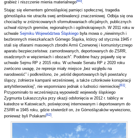
[
60
]
grabież i niszczenie mienia materialnego
.
Stając się elementem górnośląskiej pamięci społecznej, tragedia
górnośląska nie utraciła swej ambiwalencji znaczeniowej. Odbija się ona
chociażby w zróżnicowanych sformułowaniach oficjalnych, publicznych
uchwał różnych gremiów, regionalnych i ogólnokrajowych. W 2011 roku w
uchwale
Sejmiku Województwa Śląskiego
była mowa o „niewinnych i
bezbronnych mieszkańcach Górnego Śląska, którzy od stycz­nia 1945 r
stali się ofiarami masowych zbrodni Armii Czerwonej i komunistycznego
aparatu bezpieczeństwa: zamordowanych, deporto­wanych do ZSRR,
osadzonych w więzieniach i obozach”. Podobne frazy pojawiły się w
uchwale Sejmu RP z 2015 roku. W uchwale Senatu RP z 2020 roku
zwrócono uwagę, że represje miały miejsce „bez względu na
narodowość” i podkreślono, że „wśród deportowanych byli powstańcy
śląscy, żołnie­rze kampanii wrześniowej, a także członkowie konspiracji
[
61
]
antyhitlerowskiej”, nie wspomniano jednak o ludności niemieckiej
.
Przypominało to wcześniejszą wypowiedź wojewody śląskiego
Zygmunta Łukaszczyka przy okazji odsłonięcia w 2012 r. tablicy w
katedrze w Katowicach, poświęconej internowanym i deportowanym do
ZSRR w 1945 roku, gdzie stwierdził on, że Górnoślązaków wywieziono,
[
62
]
ponieważ byli Polakami
.