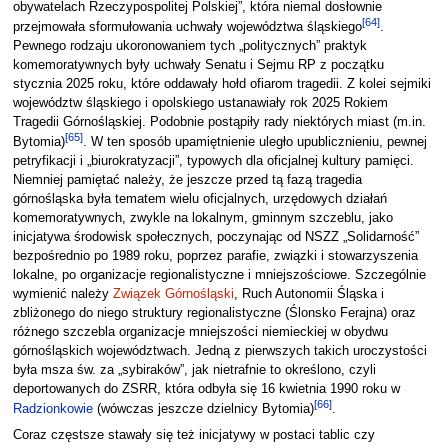
obywatelach Rzeczypospolitej Polskiej”, która niemal dosłownie
[
64
]
przejmowała sformułowania uchwały województwa śląskiego
.
Pewnego rodzaju ukoronowaniem tych „politycznych” praktyk
komemoratywnych były uchwały Senatu i Sejmu RP z początku
stycznia 2025 roku, które oddawały hołd ofiarom tragedii. Z kolei sejmiki
województw śląskiego i opolskiego ustanawiały rok 2025 Rokiem
Tragedii Górnośląskiej. Podobnie postąpiły rady niektórych miast (m.in.
[
65
]
Bytomia)
. W ten sposób upamiętnienie uległo upublicznieniu, pewnej
petryfikacji i „biurokratyzacji”, typowych dla oficjalnej kultury pamięci.
Niemniej pamiętać należy, że jeszcze przed tą fazą tragedia
górnośląska była tematem wielu oficjalnych, urzędowych działań
komemoratywnych, zwykle na lokalnym, gminnym szczeblu, jako
inicjatywa środowisk społecznych, poczynając od NSZZ „Solidarność”
bezpośrednio po 1989 roku, poprzez parafie, związki i stowarzyszenia
lokalne, po organizacje regionalistyczne i mniejszościowe. Szczególnie
wymienić należy
Związek Górnośląski
, Ruch Autonomii Śląska i
zbliżonego do niego struktury regionalistyczne (Ślonsko Ferajna) oraz
różnego szczebla organizacje mniejszości niemieckiej w obydwu
górnośląskich województwach. Jedną z pierwszych takich uroczystości
była msza św. za „sybiraków”, jak nietrafnie to określono, czyli
deportowanych do ZSRR, która odbyła się 16 kwietnia 1990 roku w
[
66
]
Radzionkowie
(wówczas jeszcze dzielnicy Bytomia)
.
Coraz częstsze stawały się też inicjatywy w postaci tablic czy