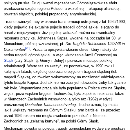
polityką pruską. Drugi uważał męczeństwo Górnoślązaków za efekt
przekazania części regionu Polsce, a wcześniej – okupacji alianckiej,
powstań śląskich, polskiej propagandy antyniemieckiej.
Trudno uwierzyć, aby w okresie transformacji ustrojowej z lat 1989/1990,
kiedy pojawiło się aktualne pojęcie tragedii górnośląskiej, sięgano do
haseł z międzywojnia. Już prędzej wskazać można na ewentualny
rezonans pracy ks. Johannesa Kapsa, wydanej na początku lat 50. w
Monachium, później wznawianej, pt.
Die Tragödie Schlesiens 1945/46 in
[
26
]
Dokumenten
. Praca ta opisywała właśnie okres, który należy do
sedna tragedii górnośląskiej, a więc wkroczenie Armii Czerwonej na
Śląsk
(cały Śląsk, tj. Górny i Dolny) i pierwsze miesiące polskiej
administracji. Warto też zauważyć, że początkowo, w 1990 roku i
kolejnych latach, częściej operowano pojęciem tragedii śląskiej (lub
tragedii Śląska), co również wskazywałoby na możliwość oddziaływania
tytułu książki Kapsa. Jednak nie ma żadnych dowodów, żeby faktycznie
tak było. Wspomniana praca nie była popularna w Polsce czy na Śląsku,
wręcz, poza wąskim kręgiem fachowców, była zupełnie nieznana; także
w Niemczech Zachodnich wznowiono ją tylko raz (1962) w edycji
broszurowej
Deutscher Taschenbuchverlag
. Trudno uznać, by miała
jakiś większy rezonans na Górnym Śląsku, tym bardziej, że przecież
przed 1989 rokiem nie mogła swobodnie przenikać z Niemiec
Zachodnich za „żelazną kurtynę”, na polski Górny Śląsk.
Mechanizm powstania pojęcia tragedii górnośląskiej wydaje się prostszy