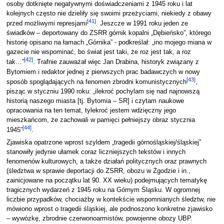
osoby dotknięte negatywnymi doświadczeniami z 1945 roku i lat
kolejnych często nie dzieliły się swoimi przeżyciami, niekiedy z obawy
[
41
]
przed możliwymi represjami
. Jeszcze w 1991 roku jeden ze
świadków – deportowany do ZSRR górnik kopalni „Dębieńsko”, którego
historię opisano na łamach „Górnika” - podkreślał: „ino mojego miana w
gazecie nie wspominać, bo świat jest taki, że roz jest tak, a roz
[
42
]
tak…”
. Trafnie zauważał więc Jan Drabina, historyk związany z
Bytomiem i redaktor jednej z pierwszych prac badawczych w nowy
[
43
]
sposób spoglądających na fenomen zbrodni komunistycznych
,
pisząc w styczniu 1990 roku: „ilekroć pochylam się nad najnowszą
historią naszego miasta [tj. Bytomia – SR] i czytam naukowe
opracowania na ten temat, tylekroć jestem wdzięczny jego
mieszkańcom, że zachowali w pamięci pełniejszy obraz stycznia
[
44
]
1945”
.
Zjawiska opatrzone wprost szyldem „tragedii górnośląskiej/śląskiej”
stanowiły jedynie ułamek coraz liczniejszych tekstów i innych
fenomenów kulturowych, a także działań politycznych oraz prawnych
(śledztwa w sprawie deportacji do ZSRR, obozu w Zgodzie i in.,
zainicjowane na początku lat 90. XX wieku) podejmujących tematykę
tragicznych wydarzeń z 1945 roku na Górnym Śląsku. W ogromnej
liczbie przypadków, chociażby w kontekście wspomnianych śledztw, nie
mówiono wprost o tragedii śląskiej, ale podnoszono konkretne zjawisko
– wywózkę, zbrodnie czerwonoarmistów, powojenne obozy UBP.