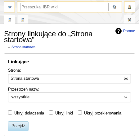
szukaj
Pomoc
Strony linkujące do „Strona
startowa”
←
Strona startowa
Przejdź
Przejdź
Linkujące
do
do
nawigacji
wyszukiwania
Strona:
Przestrzeń nazw:
wszystkie
Ukryj dołączenia
Ukryj linki
Ukryj przekierowania
Przejdź