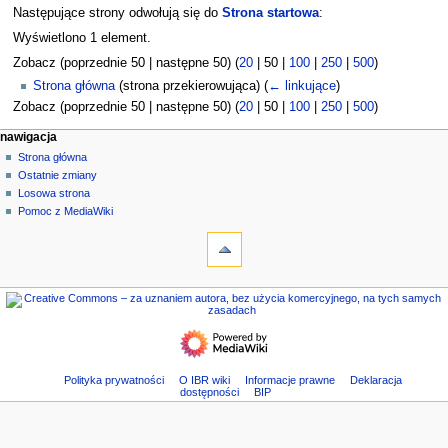
Następujące strony odwołują się do
Strona startowa
:
Wyświetlono 1 element.
Zobacz (
poprzednie 50
|
następne 50
) (
20
|
50
|
100
|
250
|
500
)
Strona główna
(strona przekierowująca)
(
← linkujące
)
Zobacz (
poprzednie 50
|
następne 50
) (
20
|
50
|
100
|
250
|
500
)
M
działania na stronie
narzędzia osobiste
nawigacja
strona
zaloguj
Strona główna
e
się
dyskusja
Ostatnie zmiany
n
czytaj
Losowa strona
u
kod
Pomoc z MediaWiki
n
narzędzia
źródłowy
historia
Strony
a
specjalne
w
Wersja
nawigacja
i
do
Strona
g
druku
główna
a
Ostatnie
c
zmiany
Losowa
y
Polityka prywatności
O IBR wiki
Informacje prawne
Deklaracja
dostępności
BIP
strona
j
Pomoc
n
z
e
MediaWiki