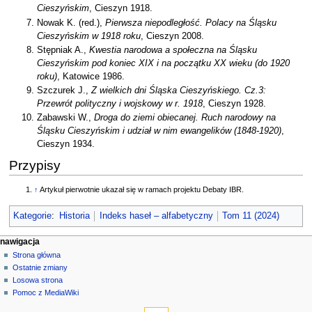
Cieszyńskim
, Cieszyn 1918.
Nowak K. (red.),
Pierwsza niepodległość. Polacy na Śląsku
Cieszyńskim w 1918 roku
, Cieszyn 2008.
Stępniak A.,
Kwestia narodowa a społeczna na Śląsku
Cieszyńskim pod koniec XIX i na początku XX wieku (do 1920
roku)
, Katowice 1986.
Szczurek J.,
Z wielkich dni Śląska Cieszyńskiego. Cz.3:
Przewrót polityczny i wojskowy w r. 1918
, Cieszyn 1928.
Zabawski W.,
Droga do ziemi obiecanej. Ruch narodowy na
Śląsku Cieszyńskim i udział w nim ewangelików (1848-1920)
,
Cieszyn 1934.
Przypisy
↑
Artykuł pierwotnie ukazał się w ramach projektu Debaty IBR.
Kategorie
:
Historia
Indeks haseł – alfabetyczny
Tom 11 (2024)
M
działania na stronie
narzędzia osobiste
nawigacja
strona
zaloguj
Strona główna
e
się
dyskusja
Ostatnie zmiany
n
czytaj
Losowa strona
u
kod
Pomoc z MediaWiki
n
narzędzia
źródłowy