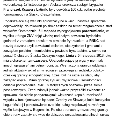
werbunkową. 17 listopada gen. Aleksandrowicza zastąpił brygadier
Franciszek Ksawery Latinik
, były dowódca 100 c.k. pułku piechoty,
formowanego na Śląsku Cieszyńskim.
Pogarszające się warunki aprowizacyjne a więc i nastroje społeczne
doprowadziły do rokowań polsko-czeskich na temat rozgraniczenia stref
wpływów. Ostatecznie,
5 listopada
wynegocjowano
porozumienie
, w
wyniku którego
ZNV
objął władzę nad całym powiatem frydeckim i
gminami z zarządem czeskim w powiecie frysztackim,
a RNKC
nad
resztą obszaru czyli powiatami bielskim, cieszyńskim i gminami z
zarządem polskim i niemieckim w powiecie frysztackim, w sumie na
ponad ¾ obszaru Śląska Cieszyńskiego.
Linia z 5 listopada
1918 roku
miała charakter
tymczasowy
. Oba podpisujące ją organy nie miały
innych uprawnień ani pełnomocnictw. Wyznaczona granica oddawała
jednak aktualny układ sił w regionie i przebiegała niedaleko polsko-
czeskiej granicy etnograficznej. Czesi byli na razie za słabi, aby
zażądać więcej. Mimo gorszej sytuacji wyjściowej i świadomości
oddania pod władanie RNKC historycznych obszarów przez siebie
postulowanych, Czesi zdobyli jednak ważne przyczółki związane ze
sprawami dla siebie priorytetowymi: większość kopalń, możliwość
wglądu w funkcjonowanie łączącej Czechy ze Słowacją kolei koszycko-
bogumińskiej i pozostawienie czeskiej załogi wojskowej na ważnym
węźle kolejowym w Boguminie. Po obu stronach tymczasowej granicy
obie strony zabrały się więc do dalszego porządkowania pilnych spraw