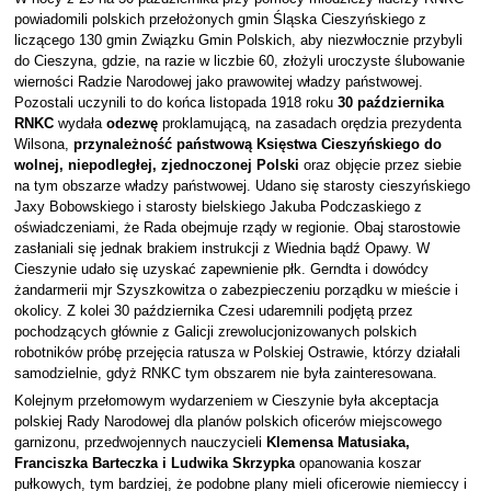
powiadomili polskich przełożonych gmin Śląska Cieszyńskiego z
liczącego 130 gmin Związku Gmin Polskich, aby niezwłocznie przybyli
do Cieszyna, gdzie, na razie w liczbie 60, złożyli uroczyste ślubowanie
wierności Radzie Narodowej jako prawowitej władzy państwowej.
Pozostali uczynili to do końca listopada 1918 roku
30 października
RNKC
wydała
odezwę
proklamującą, na zasadach orędzia prezydenta
Wilsona,
przynależność państwową Księstwa Cieszyńskiego do
wolnej, niepodległej, zjednoczonej Polski
oraz objęcie przez siebie
na tym obszarze władzy państwowej. Udano się starosty cieszyńskiego
Jaxy Bobowskiego i starosty bielskiego Jakuba Podczaskiego z
oświadczeniami, że Rada obejmuje rządy w regionie. Obaj starostowie
zasłaniali się jednak brakiem instrukcji z Wiednia bądź Opawy. W
Cieszynie udało się uzyskać zapewnienie płk. Gerndta i dowódcy
żandarmerii mjr Szyszkowitza o zabezpieczeniu porządku w mieście i
okolicy. Z kolei 30 października Czesi udaremnili podjętą przez
pochodzących głównie z Galicji zrewolucjonizowanych polskich
robotników próbę przejęcia ratusza w Polskiej Ostrawie, którzy działali
samodzielnie, gdyż RNKC tym obszarem nie była zainteresowana.
Kolejnym przełomowym wydarzeniem w Cieszynie była akceptacja
polskiej Rady Narodowej dla planów polskich oficerów miejscowego
garnizonu, przedwojennych nauczycieli
Klemensa Matusiaka,
Franciszka Barteczka i Ludwika Skrzypka
opanowania koszar
pułkowych, tym bardziej, że podobne plany mieli oficerowie niemieccy i