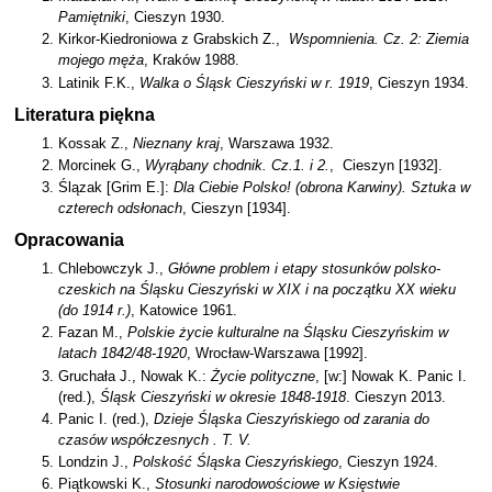
Pamiętniki
, Cieszyn 1930.
Kirkor-Kiedroniowa z Grabskich Z.,
Wspomnienia. Cz. 2: Ziemia
mojego męża
, Kraków 1988.
Latinik F.K.,
Walka o Śląsk Cieszyński w r. 1919
, Cieszyn 1934.
Literatura piękna
Kossak Z.,
Nieznany kraj
, Warszawa 1932.
Morcinek G.,
Wyrąbany chodnik. Cz.1. i 2.
, Cieszyn [1932].
Ślązak [Grim E.]:
Dla Ciebie Polsko! (obrona Karwiny). Sztuka w
czterech odsłonach
, Cieszyn [1934].
Opracowania
Chlebowczyk J.,
Główne problem i etapy stosunków polsko-
czeskich na Śląsku Cieszyński w XIX i na początku XX wieku
(do 1914 r.)
, Katowice 1961.
Fazan M.,
Polskie życie kulturalne na Śląsku Cieszyńskim w
latach 1842/48-1920
, Wrocław-Warszawa [1992].
Gruchała J., Nowak K.:
Życie polityczne
, [w:] Nowak K. Panic I.
(red.),
Śląsk Cieszyński w okresie 1848-1918
. Cieszyn 2013.
Panic I. (red.),
Dzieje Śląska Cieszyńskiego od zarania do
czasów współczesnych . T. V.
Londzin J.,
Polskość Śląska Cieszyńskiego
, Cieszyn 1924.
Piątkowski K.,
Stosunki narodowościowe w Księstwie