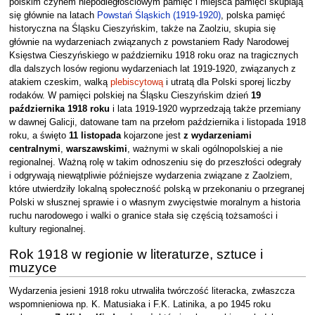
polskim czynem niepodległościowym pamięć i miejsca pamięci skupiają
się głównie na latach
Powstań Śląskich (1919-1920)
, polska pamięć
historyczna na Śląsku Cieszyńskim, także na Zaolziu, skupia się
głównie na wydarzeniach związanych z powstaniem Rady Narodowej
Księstwa Cieszyńskiego w październiku 1918 roku oraz na tragicznych
dla dalszych losów regionu wydarzeniach lat 1919-1920, związanych z
atakiem czeskim, walką
plebiscytową
i utratą dla Polski sporej liczby
rodaków. W pamięci polskiej na Śląsku Cieszyńskim dzień
19
października 1918 roku
i lata 1919-1920 wyprzedzają także przemiany
w dawnej Galicji, datowane tam na przełom października i listopada 1918
roku, a święto
11 listopada
kojarzone jest
z wydarzeniami
centralnymi
,
warszawskimi
, ważnymi w skali ogólnopolskiej a nie
regionalnej. Ważną rolę w takim odnoszeniu się do przeszłości odegrały
i odgrywają niewątpliwie późniejsze wydarzenia związane z Zaolziem,
które utwierdziły lokalną społeczność polską w przekonaniu o przegranej
Polski w słusznej sprawie i o własnym zwycięstwie moralnym a historia
ruchu narodowego i walki o granice stała się częścią tożsamości i
kultury regionalnej.
Rok 1918 w regionie w literaturze, sztuce i
muzyce
Wydarzenia jesieni 1918 roku utrwaliła twórczość literacka, zwłaszcza
wspomnieniowa np. K. Matusiaka i F.K. Latinika, a po 1945 roku