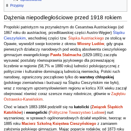
8
Przypisy
Dążenia niepodległościowe przed 1918 rokiem
Propolski patriotyzm na przynależnym do Cesarstwa Austriackiego (od
1867 roku do austriackiej, przedlitawskiej części Austro-Węgier)
Śląsku
Cieszyńskim
, wschodniej części tzw.
Śląska Austriackiego
ze stolicą w
Opawie, wywodził swoje korzenie z okresu
Wiosny Ludów
, gdy grupa
pierwszych działaczy narodowych pod wodzą absolwenta cieszyńskiego
gimnazjum ewangelickiego
Pawła Stalmacha
(1829-1891) zaczęła
wysuwać postulaty równouprawnia językowego dla przeważającej
liczebnie w regionie (58,7% w 1880 roku) ludności polskojęzycznej z
politycznie i kulturalnie dominującą ludnością niemiecką. Polski ruch
narodowy, ograniczony początkowo tylko do
warstwy chłopskiej
(polskiego ziemiaństwa i burżuazji na Śląsku Cieszyńskim nie było),
wraz z rosnącym uprzemysłowieniem regionu w końcu XIX wieku zaczął
obejmować również coraz szersze masy robotnicze, głównie w
Zagłębiu
Ostrawsko-Karwińskim
.
Choć w latach 1883-1884 podzielił się na
katolicki
(
Związek Śląskich
Katolików
) i
ewangelicki
(
Polityczne Towarzystwo Ludowe
) nurt
wyznaniowy, w sprawach ogólnonarodowych działał wspólnie, tworząc w
1885 roku
Macierz Szkolną Księstwa Cieszyńskiego
z zamiarem
założenia polskiego gimnazjum. Mając poparcie rodaków, od 1873 roku