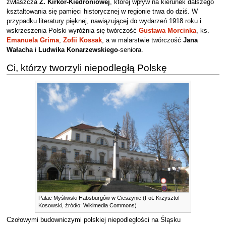
zwłaszcza
Z. Kirkor-Kiedroniowej
, której wpływ na kierunek dalszego
kształtowania się pamięci historycznej w regionie trwa do dziś. W
przypadku literatury pięknej, nawiązującej do wydarzeń 1918 roku i
wskrzeszenia Polski wyróżnia się twórczość
Gustawa Morcinka
, ks.
Emanuela Grima
,
Zofii Kossak
, a w malarstwie twórczość
Jana
Wałacha
i
Ludwika Konarzewskiego
-seniora.
Ci, którzy tworzyli niepodległą Polskę
Pałac Myśliwski Habsburgów w Cieszynie (Fot. Krzysztof
Kosowski, źródło: Wikimedia Commons)
Czołowymi budowniczymi polskiej niepodległości na Śląsku