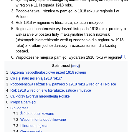
w regionie 11 listopada 1918 roku.
Podobieństwa i różnice w pamięci o 1918 roku w regionie i w
Polsce.
Rok 1918 w regionie w literaturze, sztuce i muzyce.
Regionalni bohaterowie wydarzeń listopada 1918 roku: prosimy o
wskazanie w postaci listy maksymalnie trzech nazwisk
(ułożonych hierarchicznie według znaczenia dla regionu w 1918
roku) z krótkim jednozdaniowym uzasadnieniem dla każdej
postaci.
[
1
]
Współczesne miejsca pamięci wydarzeń 1918 roku w regionie
.
Spis treści
1
Dążenia niepodległościowe przed 1918 rokiem
2
Co się stało jesienią 1918 roku?
3
Podobieństwa i różnice w pamięci o 1918 roku w regionie i Polsce
4
Rok 1918 w regionie w literaturze, sztuce i muzyce
5
Ci, którzy tworzyli niepodległą Polskę
6
Miejsca pamięci
7
Bibliografia
7.1
Źródła opublikowane
7.2
Wspomnienia opublikowane
7.3
Literatura piękna
7.4
Opracowania