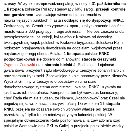
czescy. W wyniku przeprowadzonej akcji, w nocy z
31 października na
1 listopada
żołnierze
Polacy
stanowiący 60% załogi,
przejęli kontrolę
nad garnizonem
, wystawiając wierne sobie posterunki w
najważniejszych punktach miasta i
oddając się do dyspozycji RNKC
.
Zaskoczony płk Gerndt zrezygnował z oporu, złożył komendę i opuścił
miasto wraz z 800 pragnącymi tego żołnierzami. Nie bez znaczenia dla
przyspieszenia tej insurekcji, był telefon z Krakowa od dowódcy
tworzących się wojsk polskich w Krakowie brygadiera Bolesława Roji z
rozkazem przejmowania dowodzenia na oddziałami wojskowymi przez
najstarszego rangą oficera-Polaka.
1 listopada
polskiej
RNKC
podporządkowali się
dopiero co mianowani:
starosta cieszyński
Zygmunt Żurawski
oraz
starosta bielski
J. Podczaski. Lojalność
gwarantował prezydent sądu obwodowego w Cieszynie Johann Harbich
oraz starosta frysztacki. Zapewniając z kolei opanowany przez Niemców
Wydział Gminny w Cieszynie o pozostawieniu na razie
dotychczasowego systemu administracji lokalnej, RNKC uzyskała na
jakiś czas ich neutralność. Kompromis ten był wówczas konieczny,
choć Rada nie miała złudzeń, że Niemcy, „kożdoniowcy” oraz Czesi nie
pogodzą się łatwo z nową rzeczywistością. Do wieczora
1 listopada
RNKC
przejęła
na obszarze swoich wpływów
władzę polityczną
i
przestała być tylko forum międzypartyjnym ludności polskiej. W
specjalnym obwieszczeniu Rada poinformowała, iż zawiadomiła rząd
polski w Warszawie oraz PKL w Galicji o przejęciu przez siebie władzy