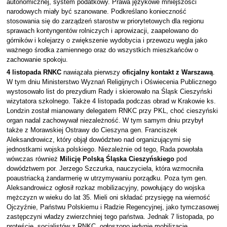
autonomicznej, system podatkowy. Prawa językowe mniejszości
narodowych miały być szanowane. Podkreślano konieczność
stosowania się do zarządzeń starostw w priorytetowych dla regionu
sprawach kontyngentów rolniczych i aprowizacji, zaapelowano do
górników i kolejarzy o zwiększenie wydobycia i przewozu węgla jako
ważnego środka zamiennego oraz do wszystkich mieszkańców o
zachowanie spokoju.
4 listopada
RNKC
nawiązała pierwszy
oficjalny kontakt z Warszawą
.
W tym dniu Ministerstwo Wyznań Religijnych i Oświecenia Publicznego
wystosowało list do prezydium Rady i skierowało na Śląsk Cieszyński
wizytatora szkolnego. Także 4 listopada podczas obrad w Krakowie ks.
Londzin został mianowany delegatem RNKC przy PKL, choć cieszyński
organ nadal zachowywał niezależność. W tym samym dniu przybył
także z Morawskiej Ostrawy do Cieszyna gen. Franciszek
Aleksandrowicz, który objął dowództwo nad organizującymi się
jednostkami wojska polskiego. Niezależnie od tego, Rada powołała
wówczas również
Milicję Polską
Śląska Cieszyńskiego
pod
dowództwem por. Jerzego Szczurka, nauczyciela, która wzmocniła
poaustriacką żandarmerię w utrzymywaniu porządku. Poza tym gen.
Aleksandrowicz ogłosił rozkaz mobilizacyjny, powołujący do wojska
mężczyzn w wieku do lat 35. Mieli oni składać przysięgę na wierność
Ojczyźnie, Państwu Polskiemu i Radzie Regencyjnej, jako tymczasowej
zastępczyni władzy zwierzchniej tego państwa. Jednak 7 listopada, po
proteście socjalistów z RNKC, ogłoszono jedynie mobilizację