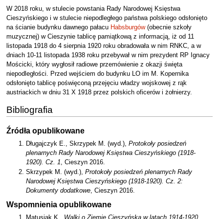
W 2018 roku, w stulecie powstania Rady Narodowej Księstwa
Cieszyńskiego i w stulecie niepodległego państwa polskiego odsłonięto
na ścianie budynku dawnego pałacu
Habsburgów
(obecnie szkoły
muzycznej) w Cieszynie tablicę pamiątkową z informacją, iż od 11
listopada 1918 do 4 sierpnia 1920 roku obradowała w nim RNKC, a w
dniach 10-11 listopada 1938 roku przebywał w nim prezydent RP Ignacy
Mościcki, który wygłosił radiowe przemówienie z okazji święta
niepodległości. Przed wejściem do budynku LO im M. Kopernika
odsłonięto tablicę poświęconą przejęciu władzy wojskowej z rąk
austriackich w dniu 31 X 1918 przez polskich oficerów i żołnierzy.
Bibliografia
Źródła opublikowane
Długajczyk E., Skrzypek M. (wyd.),
Protokoły posiedzeń
plenarnych Rady Narodowej Księstwa Cieszyńskiego (1918-
1920). Cz. 1
, Cieszyn 2016.
Skrzypek M. (wyd.),
Protokoły posiedzeń plenarnych Rady
Narodowej Księstwa Cieszyńskiego (1918-1920). Cz. 2:
Dokumenty dodatkowe
, Cieszyn 2016.
Wspomnienia opublikowane
Matusiak K.,
Walki o Ziemię Cieszyńską w latach 1914-1920.