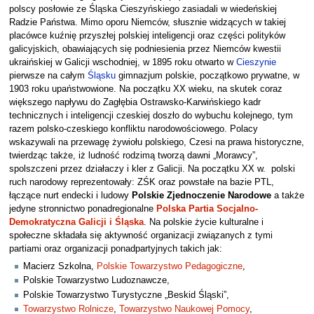
polscy posłowie ze Śląska Cieszyńskiego zasiadali w wiedeńskiej
Radzie Państwa. Mimo oporu Niemców, słusznie widzących w takiej
placówce kuźnię przyszłej polskiej inteligencji oraz części polityków
galicyjskich, obawiających się podniesienia przez Niemców kwestii
ukraińskiej w Galicji wschodniej, w 1895 roku otwarto w
Cieszynie
pierwsze na całym
Śląsku
gimnazjum polskie, początkowo prywatne, w
1903 roku upaństwowione. Na początku XX wieku, na skutek coraz
większego napływu do Zagłębia Ostrawsko-Karwińskiego kadr
technicznych i inteligencji czeskiej doszło do wybuchu kolejnego, tym
razem polsko-czeskiego konfliktu narodowościowego. Polacy
wskazywali na przewagę żywiołu polskiego, Czesi na prawa historyczne,
twierdząc także, iż ludność rodzimą tworzą dawni „Morawcy”,
spolszczeni przez działaczy i kler z Galicji. Na początku XX w. polski
ruch narodowy reprezentowały: ZŚK oraz powstałe na bazie PTL,
łączące nurt endecki i ludowy
Polskie Zjednoczenie Narodowe
a także
jedyne stronnictwo ponadregionalne
Polska Partia Socjalno-
Demokratyczna Galicji i Śląska
. Na polskie życie kulturalne i
społeczne składała się aktywność organizacji związanych z tymi
partiami oraz organizacji ponadpartyjnych takich jak:
Macierz Szkolna,
Polskie Towarzystwo Pedagogiczne
,
Polskie Towarzystwo Ludoznawcze,
Polskie Towarzystwo Turystyczne „Beskid Śląski”,
Towarzystwo Rolnicze
,
Towarzystwo Naukowej Pomocy
,