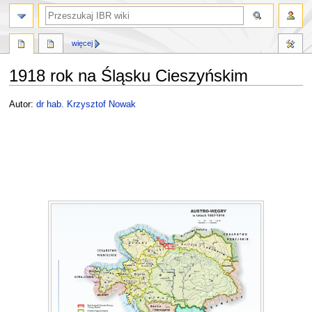
szukaj
więcej
1918 rok na Śląsku Cieszyńskim
Przejdź
Przejdź
Autor:
dr hab. Krzysztof Nowak
do
do
nawigacji
wyszukiwania