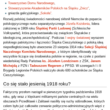
Towarzystwo Domu Narodowego
,
Stowarzyszenie Akademików Polskich na Śląsku „Znicz”
,
gniazda galicyjskiego
„Sokoła”
.
Rozwój polskiej świadomości narodowej skłonił Niemców do poparcia
polskojęzycznego nurtu separatystycznego
Józefa Kożdonia
, lidera
założonej w 1909 roku
Śląskiej Partii Ludowej
(
Schlesische
Volkspartei
), która przeciwstawiała się związkom Ślązaków z
ideologiczną „wszechpolskością”. Podczas
I wojny światowej
wyrazem
polskiego patriotyzmu i łączności Śląska Cieszyńskiego z polską ideą
niepodległościową było utworzenie 23 sierpnia 1914 roku
Sekcji Śląskiej
Naczelnego Komitetu Narodowego
, z którym identyfikowały się
wszystkie liczące się środowiska polskie w regionie, na czele z posłami
wiedeńskiej Rady Państwa
ks. Józefem Londzinem
z ZŚK,
Janem
Michejdą
z PZN i
Tadeuszem Regerem
z PPSD. W szeregach I i II
Brygady Legionów Polskich walczyło około 600 ochotników ze Śląska
Cieszyńskiego.
Co się stało jesienią 1918 roku?
Faktyczny przełom nastąpił w pierwszym tygodniu października 1918
roku, gdy wraz z klęskami militarnymi państw centralnych na wielu
obszarach Przedlitawii i Zalitawii nasiliły się ruchy odśrodkowe, których
celem było już całkowite zerwanie polityczno-administracyjnych więzi z