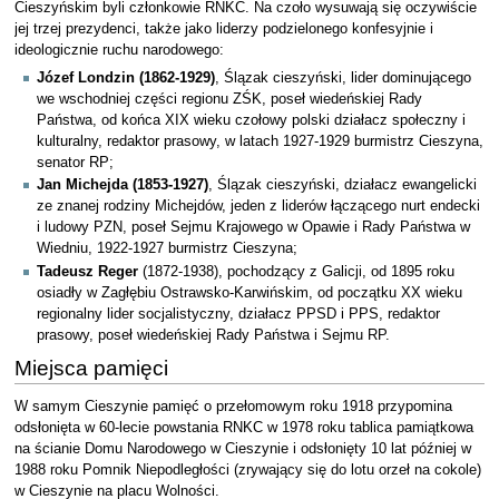
Cieszyńskim byli członkowie RNKC. Na czoło wysuwają się oczywiście
jej trzej prezydenci, także jako liderzy podzielonego konfesyjnie i
ideologicznie ruchu narodowego:
Józef Londzin (1862-1929)
, Ślązak cieszyński, lider dominującego
we wschodniej części regionu ZŚK, poseł wiedeńskiej Rady
Państwa, od końca XIX wieku czołowy polski działacz społeczny i
kulturalny, redaktor prasowy, w latach 1927-1929 burmistrz Cieszyna,
senator RP;
Jan Michejda (1853-1927)
, Ślązak cieszyński, działacz ewangelicki
ze znanej rodziny Michejdów, jeden z liderów łączącego nurt endecki
i ludowy PZN, poseł Sejmu Krajowego w Opawie i Rady Państwa w
Wiedniu, 1922-1927 burmistrz Cieszyna;
Tadeusz Reger
(1872-1938), pochodzący z Galicji, od 1895 roku
osiadły w Zagłębiu Ostrawsko-Karwińskim, od początku XX wieku
regionalny lider socjalistyczny, działacz PPSD i PPS, redaktor
prasowy, poseł wiedeńskiej Rady Państwa i Sejmu RP.
Miejsca pamięci
W samym Cieszynie pamięć o przełomowym roku 1918 przypomina
odsłonięta w 60-lecie powstania RNKC w 1978 roku tablica pamiątkowa
na ścianie Domu Narodowego w Cieszynie i odsłonięty 10 lat później w
1988 roku Pomnik Niepodległości (zrywający się do lotu orzeł na cokole)
w Cieszynie na placu Wolności.