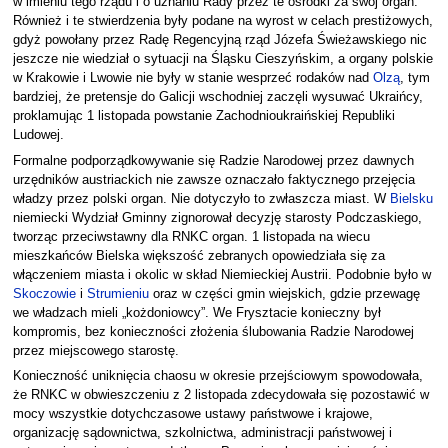
w imieniu tego rządu i o uznaniu Rady przez te ośrodki za swój organ.
Również i te stwierdzenia były podane na wyrost w celach prestiżowych,
gdyż powołany przez Radę Regencyjną rząd Józefa Świeżawskiego nic
jeszcze nie wiedział o sytuacji na Śląsku Cieszyńskim, a organy polskie
w Krakowie i Lwowie nie były w stanie wesprzeć rodaków nad
Olzą
, tym
bardziej, że pretensje do Galicji wschodniej zaczęli wysuwać Ukraińcy,
proklamując 1 listopada powstanie Zachodnioukraińskiej Republiki
Ludowej.
Formalne podporządkowywanie się Radzie Narodowej przez dawnych
urzędników austriackich nie zawsze oznaczało faktycznego przejęcia
władzy przez polski organ. Nie dotyczyło to zwłaszcza miast. W
Bielsku
niemiecki Wydział Gminny zignorował decyzję starosty Podczaskiego,
tworząc przeciwstawny dla RNKC organ. 1 listopada na wiecu
mieszkańców Bielska większość zebranych opowiedziała się za
włączeniem miasta i okolic w skład Niemieckiej Austrii. Podobnie było w
Skoczowie
i
Strumieniu
oraz w części gmin wiejskich, gdzie przewagę
we władzach mieli „kożdoniowcy”. We Frysztacie konieczny był
kompromis, bez konieczności złożenia ślubowania Radzie Narodowej
przez miejscowego starostę.
Konieczność uniknięcia chaosu w okresie przejściowym spowodowała,
że RNKC w obwieszczeniu z 2 listopada zdecydowała się pozostawić w
mocy wszystkie dotychczasowe ustawy państwowe i krajowe,
organizację sądownictwa, szkolnictwa, administracji państwowej i