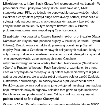
Likwidacyjna
, w której Śląsk Cieszyński reprezentował ks. Londzin. W
przekonaniu wielu polityków galicyjskich i warszawskich, RNKC
stanowiła organ PKL, co jednak nie odpowiadało rzeczywistości, choć
Polakom cieszyńskim przybył długo oczekiwany partner, zwłaszcza w
sytuacji, gdy na pograniczu śląsko-morawskim zaczęły tworzyć się
zalążki władz czeskich. W tym samym bowiem dniu w Pradze
proklamowano powstanie niepodległej Czechosłowacji.
29 października
powstał w Opawie
Národní výbor pro Slezsko
(Rada
Narodowa dla Śląska oraz podobne organy w Polskiej Ostrawie, Frydku i
Orłowej). Doszło wówczas także do pierwszej poważniej próby sił
między Polakami a Czechami w nowych politycznych realiach, kiedy to
w tym samym dniu w starostwie frysztackim czeski delegat zażądał od
miejscowych władz, zdominowanych przez Czechów,
natychmiastowego uznania władzy Komitetu Narodowego (Národniego
výboru) w Pradze. W kręgach Rady Narodowej zrozumiano, że strona
czeska przystąpiła do ofensywy, a jej celem była w pierwszym rzędzie
ważna gospodarczo, ale w większości etnicznie polska część Zagłębia
Ostrawsko-Karwińskiego. To zadecydowało o przyspieszeniu przez
Polaków przejmowania pod własną jurysdykcję administracji austriackiej
bądź tworzenia nowych organów polskich tam gdzie to było konieczne.
Podobnie zaczęli postępować Czesi. Od tej chwili rozpoczął się też
polsko-czeski spór o Śląsk Cieszyński
.
W nocy z 29 na 30 października przy pomocy młodzieży liderzy RNKC