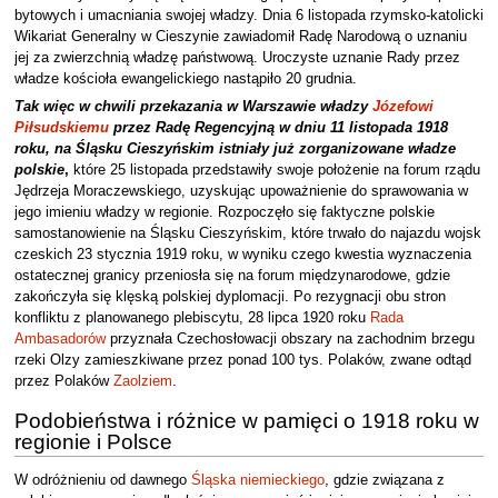
bytowych i umacniania swojej władzy. Dnia 6 listopada rzymsko-katolicki
Wikariat Generalny w Cieszynie zawiadomił Radę Narodową o uznaniu
jej za zwierzchnią władzę państwową. Uroczyste uznanie Rady przez
władze kościoła ewangelickiego nastąpiło 20 grudnia.
Tak więc w chwili przekazania w Warszawie władzy
Józefowi
Piłsudskiemu
przez Radę Regencyjną w dniu 11 listopada 1918
roku, na Śląsku Cieszyńskim istniały już zorganizowane władze
polskie
,
które 25 listopada przedstawiły swoje położenie na forum rządu
Jędrzeja Moraczewskiego, uzyskując upoważnienie do sprawowania w
jego imieniu władzy w regionie. Rozpoczęło się faktyczne polskie
samostanowienie na Śląsku Cieszyńskim, które trwało do najazdu wojsk
czeskich 23 stycznia 1919 roku, w wyniku czego kwestia wyznaczenia
ostatecznej granicy przeniosła się na forum międzynarodowe, gdzie
zakończyła się klęską polskiej dyplomacji. Po rezygnacji obu stron
konfliktu z planowanego plebiscytu, 28 lipca 1920 roku
Rada
Ambasadorów
przyznała Czechosłowacji obszary na zachodnim brzegu
rzeki Olzy zamieszkiwane przez ponad 100 tys. Polaków, zwane odtąd
przez Polaków
Zaolziem
.
Podobieństwa i różnice w pamięci o 1918 roku w
regionie i Polsce
W odróżnieniu od dawnego
Śląska niemieckiego
, gdzie związana z