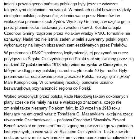
imieniu powstającego państwa polskiego były jeszcze wówczas
taktycznymi działaniami na wyrost. W miastach nadal bowiem rządziły
niechętne polskiej aktywności, zdominowane przez Niemców i w
większości proniemieckich Żydów Wydziały Gminne, a w części gmin
przez proniemiecko nastawionych zwolenników J. Kożdonia bądź
Czechów. Gminy rządzone przez Polaków władzy RNKC formalnie nie
uznawały. Nadal też nie istniał żaden w pełni suwerenny polski organ
wykonawczy na innych obszarach zamieszkiwanych przez Polaków.
W przekonaniu RNKC społeczną legitymizacją jej poczynań na rzecz
przyłączenia Śląska Cieszyńskiego do Polski stał się zwołany przez nią
na dzień
27 października
1918 roku
wiec na rynku w Cieszynie
, w
którym według prasy polskiej uczestniczyło około 40 tys. osób. Były
przemówienia, odśpiewano pieśń „Jeszcze Polska nie zginęła” i „Rotę”
Marii Konopnickiej. W uchwalonej rezolucji ponownie uznano
bezwarunkową przynależność regionu do Polski.
Wobec tworzonych przez polską Radę Narodową faktów dokonanych
plany czeskie nie miały na razie większego znaczenia, czego nie
zmieniał także nieznany Polakom fakt, iż 28 września 1918 roku
kierujący na emigracji wraz z Tomášem G. Masarykiem akcją na rzecz
utworzenia Czechosłowacji – państwa Czechów i Słowaków Edvard
Beneš uzyskał od premiera Francji zgodę na utworzenie go w granicach
historycznych, a więc wraz ze Śląskiem Cieszyńskim. Także zawarte
podczas wojny mniej czy bardziej precyzyjne porozumienia galicyjskich i