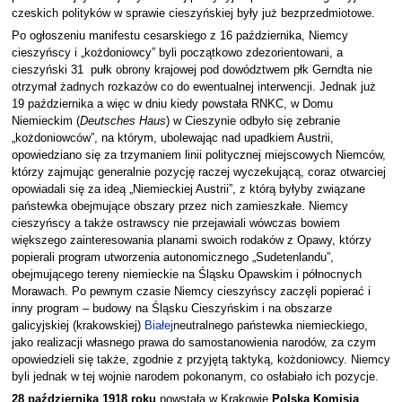
czeskich polityków w sprawie cieszyńskiej były już bezprzedmiotowe.
Po ogłoszeniu manifestu cesarskiego z 16 października, Niemcy
cieszyńscy i „kożdoniowcy” byli początkowo zdezorientowani, a
cieszyński 31 pułk obrony krajowej pod dowództwem płk Gerndta nie
otrzymał żadnych rozkazów co do ewentualnej interwencji. Jednak już
19 października a więc w dniu kiedy powstała RNKC, w Domu
Niemieckim (
Deutsches Haus
) w Cieszynie odbyło się zebranie
„kożdoniowców”, na którym, ubolewając nad upadkiem Austrii,
opowiedziano się za trzymaniem linii politycznej miejscowych Niemców,
którzy zajmując generalnie pozycję raczej wyczekującą, coraz otwarciej
opowiadali się za ideą „Niemieckiej Austrii”, z którą byłyby związane
państewka obejmujące obszary przez nich zamieszkałe. Niemcy
cieszyńscy a także ostrawscy nie przejawiali wówczas bowiem
większego zainteresowania planami swoich rodaków z Opawy, którzy
popierali program utworzenia autonomicznego „Sudetenlandu”,
obejmującego tereny niemieckie na Śląsku Opawskim i północnych
Morawach. Po pewnym czasie Niemcy cieszyńscy zaczęli popierać i
inny program – budowy na Śląsku Cieszyńskim i na obszarze
galicyjskiej (krakowskiej)
Białej
neutralnego państewka niemieckiego,
jako realizacji własnego prawa do samostanowienia narodów, za czym
opowiedzieli się także, zgodnie z przyjętą taktyką, kożdoniowcy. Niemcy
byli jednak w tej wojnie narodem pokonanym, co osłabiało ich pozycje.
28 października 1918 roku
powstała w Krakowie
Polska Komisja