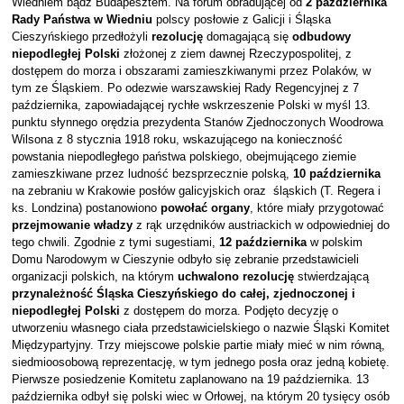
Wiedniem bądź Budapesztem. Na forum obradującej od
2 października
Rady Państwa w Wiedniu
polscy posłowie z Galicji i Śląska
Cieszyńskiego przedłożyli
rezolucję
domagającą się
odbudowy
niepodległej Polski
złożonej z ziem dawnej Rzeczypospolitej, z
dostępem do morza i obszarami zamieszkiwanymi przez Polaków, w
tym ze Śląskiem. Po odezwie warszawskiej Rady Regencyjnej z 7
października, zapowiadającej rychłe wskrzeszenie Polski w myśl 13.
punktu słynnego orędzia prezydenta Stanów Zjednoczonych Woodrowa
Wilsona z 8 stycznia 1918 roku, wskazującego na konieczność
powstania niepodległego państwa polskiego, obejmującego ziemie
zamieszkiwane przez ludność bezsprzecznie polską,
10 października
na zebraniu w Krakowie posłów galicyjskich oraz śląskich (T. Regera i
ks. Londzina) postanowiono
powołać organy
, które miały przygotować
przejmowanie władzy
z rąk urzędników austriackich w odpowiedniej do
tego chwili. Zgodnie z tymi sugestiami,
12 października
w polskim
Domu Narodowym w Cieszynie odbyło się zebranie przedstawicieli
organizacji polskich, na którym
uchwalono rezolucję
stwierdzającą
przynależność Śląska Cieszyńskiego do całej, zjednoczonej i
niepodległej Polski
z dostępem do morza. Podjęto decyzję o
utworzeniu własnego ciała przedstawicielskiego o nazwie Śląski Komitet
Międzypartyjny. Trzy miejscowe polskie partie miały mieć w nim równą,
siedmioosobową reprezentację, w tym jednego posła oraz jedną kobietę.
Pierwsze posiedzenie Komitetu zaplanowano na 19 października. 13
października odbył się polski wiec w Orłowej, na którym 20 tysięcy osób