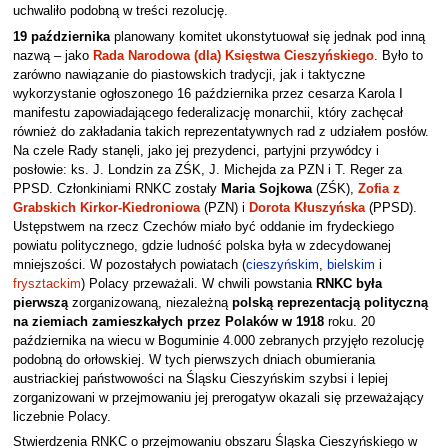
uchwaliło podobną w treści rezolucję.
19 października
planowany komitet ukonstytuował się jednak pod inną
nazwą – jako
Rada Narodowa (dla) Księstwa Cieszyńskiego
. Było to
zarówno nawiązanie do piastowskich tradycji, jak i taktyczne
wykorzystanie ogłoszonego 16 października przez cesarza Karola I
manifestu zapowiadającego federalizację monarchii, który zachęcał
również do zakładania takich reprezentatywnych rad z udziałem posłów.
Na czele Rady stanęli, jako jej prezydenci, partyjni przywódcy i
posłowie: ks. J. Londzin za ZŚK, J. Michejda za PZN i T. Reger za
PPSD. Członkiniami RNKC zostały
Maria Sojkowa
(ZŚK),
Zofia z
Grabskich Kirkor-Kiedroniowa
(PZN) i
Dorota Kłuszyńska
(PPSD).
Ustępstwem na rzecz Czechów miało być oddanie im frydeckiego
powiatu politycznego, gdzie ludność polska była w zdecydowanej
mniejszości. W pozostałych powiatach (
cieszyńskim
,
bielskim
i
frysztackim
) Polacy przeważali. W chwili powstania
RNKC była
pierwszą
zorganizowaną, niezależną
polską reprezentacją polityczną
na ziemiach zamieszkałych przez Polaków w 1918
roku. 20
października na wiecu w Boguminie 4.000 zebranych przyjęło rezolucję
podobną do orłowskiej. W tych pierwszych dniach obumierania
austriackiej państwowości na Śląsku Cieszyńskim szybsi i lepiej
zorganizowani w przejmowaniu jej prerogatyw okazali się przeważający
liczebnie Polacy.
Stwierdzenia RNKC o przejmowaniu obszaru Śląska Cieszyńskiego w