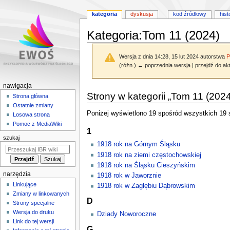
kategoria
dyskusja
kod źródłowy
hist
Kategoria
:
Tom 11 (2024)
Wersja z dnia 14:28, 15 lut 2024 autorstwa
P
(różn.) ← poprzednia wersja | przejdź do akt
M
nawigacja
Przejdź
Przejdź
Strony w kategorii „Tom 11 (2024
e
Strona główna
do
do
Ostatnie zmiany
n
nawigacji
wyszukiwania
Poniżej wyświetlono 19 spośród wszystkich 19 st
Losowa strona
u
Pomoc z MediaWiki
1
n
szukaj
a
1918 rok na Górnym Śląsku
w
1918 rok na ziemi częstochowskiej
i
1918 rok na Śląsku Cieszyńskim
narzędzia
g
1918 rok w Jaworznie
Linkujące
1918 rok w Zagłębiu Dąbrowskim
a
Zmiany w linkowanych
c
D
Strony specjalne
y
Wersja do druku
Dziady Noworoczne
j
Link do tej wersji
G