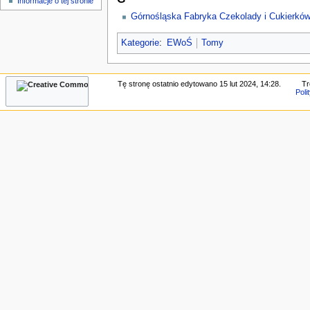
Informacje o tej stronie
n
Górnośląska Fabryka Czekolady i Cukierków
e
Kategorie
:
EWoŚ
Tomy
Tę stronę ostatnio edytowano 15 lut 2024, 14:28.
Tr
Poli