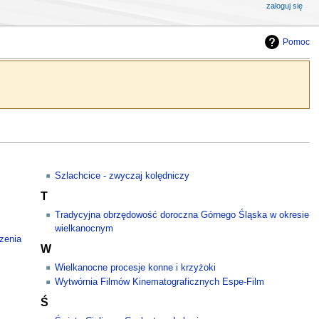
zaloguj się
Pomoc
Szlachcice - zwyczaj kolędniczy
T
Tradycyjna obrzędowość doroczna Górnego Śląska w okresie
wielkanocnym
zenia
W
Wielkanocne procesje konne i krzyżoki
Wytwórnia Filmów Kinematograficznych Espe-Film
Ś