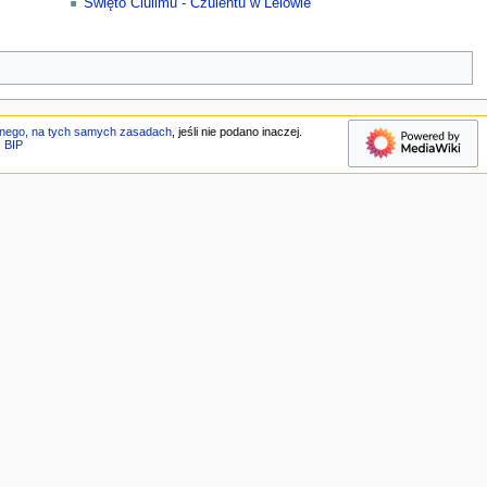
Święto Ciulimu - Czulentu w Lelowie
jnego, na tych samych zasadach
, jeśli nie podano inaczej.
BIP