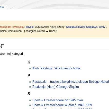
oria
raktykant
(
dyskusja
|
edycje
)
(Utworzono nową stronę "
Kategoria:EWoŚ
Kategoria: Tomy
")
ualnej wersji (różn.) | następna wersja → (różn.)
)”
ron tej kategorii.
K
Klub Sportowy Skra Częstochowa
P
Pastuszki – tradycja kolędnicza okresu Bożego Narod
Pradzieje (ziem) Górnego Śląska
S
Sport w Częstochowie do 1945 roku
Sport w Częstochowie w latach 1945-1989