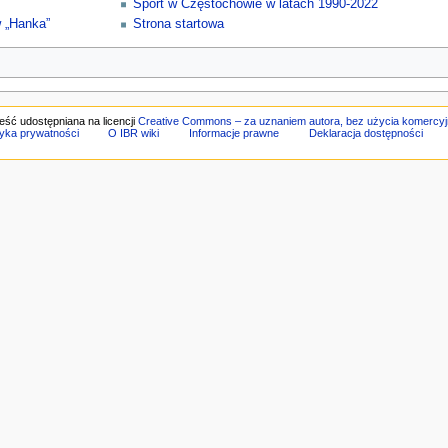
Sport w Częstochowie w latach 1990-2022
 „Hanka”
Strona startowa
eść udostępniana na licencji
Creative Commons – za uznaniem autora, bez użycia komercy
tyka prywatności
O IBR wiki
Informacje prawne
Deklaracja dostępności