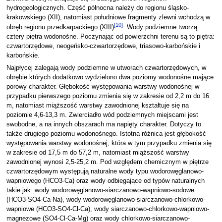
hydrogeologicznych. Część północna należy do regionu śląsko-
krakowskiego (XII), natomiast południowe fragmenty zlewni wchodzą w
[
10
]
obręb regionu przedkarpackiego (XIII)
. Wody podziemne tworzą
cztery piętra wodonośne. Poczynając od powierzchni terenu są to piętra:
czwartorzędowe, neogeńsko-czwartorzędowe, triasowo-karbońskie i
karbońskie.
Najpłycej zalegają wody podziemne w utworach czwartorzędowych, w
obrębie których dodatkowo wydzielono dwa poziomy wodonośne mające
porowy charakter. Głębokość występowania warstwy wodonośnej w
przypadku pierwszego poziomu zmienia się w zakresie od 2,2 m do 16
m, natomiast miąższość warstwy zawodnionej kształtuje się na
poziomie 4,6-13,3 m. Zwierciadło wód podziemnych miejscami jest
swobodne, a na innych obszarach ma napięty charakter. Dotyczy to
także drugiego poziomu wodonośnego. Istotną różnica jest głębokość
występowania warstwy wodonośnej, która w tym przypadku zmienia się
w zakresie od 17,5 m do 57,2 m, natomiast miąższość warstwy
zawodnionej wynosi 2,5-25,2 m. Pod względem chemicznym w piętrze
czwartorzędowym występują naturalne wody typu wodorowęglanowo-
wapniowego (HCO3-Ca) oraz wody odbiegające od typów naturalnych
takie jak: wody wodorowęglanowo-siarczanowo-wapniowo-sodowe
(HCO3-SO4-Ca-Na), wody wodorowęglanowo-siarczanowo-chlorkowo-
wapniowe (HCO3-SO4-Cl-Ca), wody siarczanowo-chlorkowo-wapniowo-
magnezowe (SO4-Cl-Ca-Mg) oraz wody chlorkowo-siarczanowo-