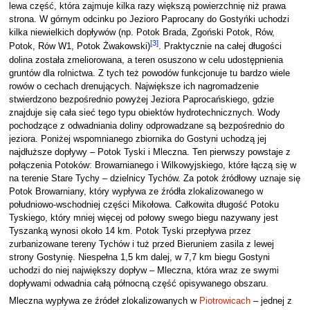
lewa część, która zajmuje kilka razy większą powierzchnię niż prawa
strona. W górnym odcinku po Jezioro Paprocany do Gostyńki uchodzi
kilka niewielkich dopływów (np. Potok Brada, Zgoński Potok, Rów,
[
3
]
Potok, Rów W1, Potok Żwakowski)
. Praktycznie na całej długości
dolina została zmeliorowana, a teren osuszono w celu udostępnienia
gruntów dla rolnictwa. Z tych też powodów funkcjonuje tu bardzo wiele
rowów o cechach drenujących. Największe ich nagromadzenie
stwierdzono bezpośrednio powyżej Jeziora Paprocańskiego, gdzie
znajduje się cała sieć tego typu obiektów hydrotechnicznych. Wody
pochodzące z odwadniania doliny odprowadzane są bezpośrednio do
jeziora. Poniżej wspomnianego zbiornika do Gostyni uchodzą jej
najdłuższe dopływy – Potok Tyski i Mleczna. Ten pierwszy powstaje z
połączenia Potoków: Browarnianego i Wilkowyjskiego, które łączą się w
na terenie Stare Tychy – dzielnicy Tychów. Za potok źródłowy uznaje się
Potok Browarniany, który wypływa ze źródła zlokalizowanego w
południowo-wschodniej części Mikołowa. Całkowita długość Potoku
Tyskiego, który mniej więcej od połowy swego biegu nazywany jest
Tyszanką wynosi około 14 km. Potok Tyski przepływa przez
zurbanizowane tereny Tychów i tuż przed Bieruniem zasila z lewej
strony Gostynię. Niespełna 1,5 km dalej, w 7,7 km biegu Gostyni
uchodzi do niej największy dopływ – Mleczna, która wraz ze swymi
dopływami odwadnia całą północną część opisywanego obszaru.
Mleczna wypływa ze źródeł zlokalizowanych w
Piotrowicach
– jednej z