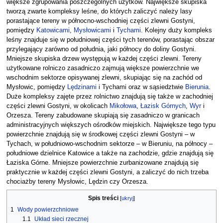
większe zgrupowania poszczególnych użytków. Największe skupiska
tworzą zwarte kompleksy leśne, do których zaliczyć należy lasy
porastające tereny w północno-wschodniej części zlewni Gostyni,
pomiędzy
Katowicami
,
Mysłowicami
i
Tychami
. Kolejny duży kompleks
leśny znajduje się w południowej części tych terenów, porastając obszar
przylegający zarówno od południa, jaki północy do doliny Gostyni.
Mniejsze skupiska drzew występują w każdej części zlewni. Tereny
użytkowane rolniczo zasadniczo zajmują większe powierzchnie we
wschodnim sektorze opisywanej zlewni, skupiając się na zachód od
Mysłowic, pomiędzy
Lędzinami
i Tychami oraz w sąsiedztwie
Bierunia
.
Duże kompleksy zajęte przez rolnictwo znajdują się także w zachodniej
części zlewni Gostyni, w okolicach
Mikołowa
,
Łazisk Górnych
,
Wyr
i
Orzesza. Tereny zabudowane skupiają się zasadniczo w granicach
administracyjnych większych ośrodków miejskich. Największe tego typu
powierzchnie znajdują się w środkowej części zlewni Gostyni – w
Tychach, w południowo-wschodnim sektorze – w Bieruniu, na północy –
południowe dzielnice Katowice a także na zachodzie, gdzie znajdują się
Łaziska Górne. Mniejsze powierzchnie zurbanizowane znajdują się
praktycznie w każdej części zlewni Gostyni, a zaliczyć do nich trzeba
chociażby tereny Mysłowic, Lędzin czy Orzesza.
Spis treści
1
Wody powierzchniowe
1.1
Układ sieci rzecznej