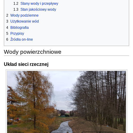
1.2
Stany wody i przepływy
1.3
Stan jakościowy wody
2
Wody podziemne
3
Użytkowanie wód
4
Bibliografia
5
Przypisy
6
Źródła on-line
Wody powierzchniowe
Układ sieci rzecznej