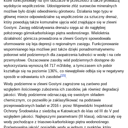
które funkcjonowały na tym obszarze w przeszłości a także prowadzą
wydobycie współcześnie. Udostępnienie złóż surowców mineralnych
możliwe było dzięki odwodnieniu górotworu. Działania tego typu w
głównej mierze odpowiedzialne są współcześnie za sztuczny drenaż,
który powodują także komunalne ujęcia wód znajdujące się w zlewni
Gostyni. Zasięg oddziaływania drenażu sięga aż do najgłębiej
położonego górnokarbońskiego piętra wodonośnego. Wieloletnia
działalność górnicza prowadzona w zlewni Gostyni spowodowała
uformowanie się leja depresji o regionalnym zasięgu. Funkcjonowanie
wspomnianego leja możliwe jest także dzięki ponadnormatywnemu
poborowi wód podziemnych dla zaopatrzenia ludności w wodę i na cele
przemysłowe. Oszacowane zasoby wód podziemnych dostępne do
wykorzystania wynoszą 64 717 m3/dobę, a tymczasem ich pobór
kształtuje się na poziomie 136%, co niewątpliwie odbija się w negatywny
[
15
]
sposób w odnawianiu ich zasobów
.
Wody podziemne w zlewni Gostyni zagrożone są zarówno pod
względem ilościowego zubożenia ich zasobów, jak również degradacji
jakości. Wody podziemne odznaczają się swoistym składem
chemicznym, co pozwoliło je zaklasyfikować na podstawie
przeprowadzonych badań w 2016 r. przez Wojewódzki Inspektorat
Ochrony Środowiska z siedzibą w Katowicach do klas od III do V pod
względem jakości. Najlepszymi parametrami (III klasa), odznaczały się
wody pochodzące z triasowo-karbońskiego piętra wodonośnego.
Porównywalną jakość posiadały wody w jednym z punktów, który