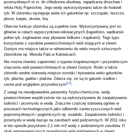
przemysłowych m.in. do chłodzenia obudowy, napędzania dmuchaw i
młota Huty Paprockiej. Jego wody wykorzystywano także do hodowli
ryb. W zbiorniku występuje wiele ich gatunków np. szczupaki, leszcze,
płocie, karpie, okonie, liny.
Obecnie funkcje zbiornika są zupełnie inne. Wykorzystywany jest on
głównie w celach wypoczynkowo-rekreacyjnych (kąpielisko, wędkarski
połów ryb, żeglowanie oraz pływanie łódkami i kajakami). Tego typu
korzystanie z zasobów powierzchniowych wód stojących w zlewni
Gostyni ma miejsce także w odniesieniu do wielu innych sztucznych
zbiorników np. Wesoła Fala w Katowicach.
Nie można również zapomnieć o typowo krajobrazowym i przyrodniczym
znaczeniu wód powierzchniowych w zlewni Gostyni. Rzeki a także
zbiorniki wodne stanowią miejsce rozrodu i bytowania wielu gatunków
ryb, płazów, gadów i ptaków. Zdarza się, że są to gatunki rzadkie i
[
17
]
cenne pod względem przyrodniczym
.
Z uwagi na nieodpowiednie parametry fizyko-chemiczne, wody
powierzchniowe współcześnie nie są wykorzystywane do zaopatrywania
ludności i przemysłu w wodę. Znacznie częściej stanowią ogniwo w
procesach technologicznych jako odbiorniki zanieczyszczonych wód
poprzemysłowych i pogórniczych np. osadniki. Zaopatrzenie ludności i
przemysłu w wodę bazuje na zasobach wód podziemnych. W 2011 roku
w ten sposób pozyskano 2,1 mln m3 wody z podziemnych zasobów. O
skali antropogenicznych przeobrażeń wód podziemnych w zlewni