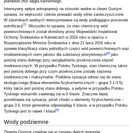
pokładów złóż węgla kamiennego.
Intensywny wpływ antropopresji na stosunki wodne w zlewni Gostyni
sprawia, że większość cieków prowadzi wody silnie zanieczyszczone.
W zbiornikach wodnych retencjonowane są wody podlegające procesowi
[
7
]
eutrofizacji
. Wszystko to sprawia, że stan chemiczny wód
powierzchniowych został określony przez Wojewódzki Inspektorat
Ochrony Środowiska w Katowicach w 2016 roku w oparciu o
Rozporządzenie Ministra Środowiska z dnia 21 lipca 2016 roku w
sprawie klasyfikacji stanu jednolitych części wód powierzchniowych oraz
[
8
]
środowiskowych norm jakości dla substancji priorytetowych
jako
poniżej stanu dobrego przy uwzględnieniu przekroczenia stężeń
średniorocznych. W przypadku Potoku Tyskiego, stan chemiczny także
jest poniżej dobrego przy czym przekroczone zostały stężenia
średnioroczne i maksymalne. Podobna sytuacja odnosi się do stanu
ekologicznego (klasa elementów fizykochemicznych – grupa 3.1-3.5),
który także jest poniżej stanu dobrego, a jedynie w przypadku Potoku
Tyskiego wskaźniki zawierają się w II klasie. Znacznie lepiej
przedstawia się sytuacja, jeżeli chodzi o elementy fizykochemiczne –
grupa 3.6, które generalnie odpowiadają II klasie, a w przypadku Potoku
[
9
]
Tyskiego jest to nawet I klasa
.
Wody podziemne
Zlewnia Gostyni znajduje się w zasięgu dwóch regionów