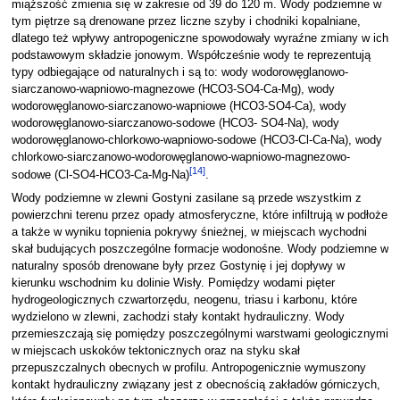
miąższość zmienia się w zakresie od 39 do 120 m. Wody podziemne w
tym piętrze są drenowane przez liczne szyby i chodniki kopalniane,
dlatego też wpływy antropogeniczne spowodowały wyraźne zmiany w ich
podstawowym składzie jonowym. Współcześnie wody te reprezentują
typy odbiegające od naturalnych i są to: wody wodorowęglanowo-
siarczanowo-wapniowo-magnezowe (HCO3-SO4-Ca-Mg), wody
wodorowęglanowo-siarczanowo-wapniowe (HCO3-SO4-Ca), wody
wodorowęglanowo-siarczanowo-sodowe (HCO3- SO4-Na), wody
wodorowęglanowo-chlorkowo-wapniowo-sodowe (HCO3-Cl-Ca-Na), wody
chlorkowo-siarczanowo-wodorowęglanowo-wapniowo-magnezowo-
[
14
]
sodowe (Cl-SO4-HCO3-Ca-Mg-Na)
.
Wody podziemne w zlewni Gostyni zasilane są przede wszystkim z
powierzchni terenu przez opady atmosferyczne, które infiltrują w podłoże
a także w wyniku topnienia pokrywy śnieżnej, w miejscach wychodni
skał budujących poszczególne formacje wodonośne. Wody podziemne w
naturalny sposób drenowane były przez Gostynię i jej dopływy w
kierunku wschodnim ku dolinie Wisły. Pomiędzy wodami pięter
hydrogeologicznych czwartorzędu, neogenu, triasu i karbonu, które
wydzielono w zlewni, zachodzi stały kontakt hydrauliczny. Wody
przemieszczają się pomiędzy poszczególnymi warstwami geologicznymi
w miejscach uskoków tektonicznych oraz na styku skał
przepuszczalnych obecnych w profilu. Antropogenicznie wymuszony
kontakt hydrauliczny związany jest z obecnością zakładów górniczych,