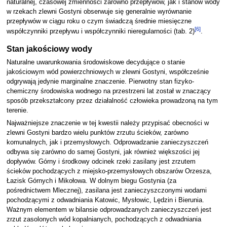
naturalnej, czasowej zmienności zarówno przepływów, jak i stanów wody
w rzekach zlewni Gostyni obserwuje się generalnie wyrównanie
przepływów w ciągu roku o czym świadczą średnie miesięczne
[
6
]
współczynniki przepływu i współczynniki nieregularności (tab. 2)
.
Stan jakościowy wody
Naturalne uwarunkowania środowiskowe decydujące o stanie
jakościowym wód powierzchniowych w zlewni Gostyni, współcześnie
odgrywają jedynie marginalne znaczenie. Pierwotny stan fizyko-
chemiczny środowiska wodnego na przestrzeni lat został w znaczący
sposób przekształcony przez działalność człowieka prowadzoną na tym
terenie.
Najważniejsze znaczenie w tej kwestii należy przypisać obecności w
zlewni Gostyni bardzo wielu punktów zrzutu ścieków, zarówno
komunalnych, jak i przemysłowych. Odprowadzanie zanieczyszczeń
odbywa się zarówno do samej Gostyni, jak również większości jej
dopływów. Górny i środkowy odcinek rzeki zasilany jest zrzutem
ścieków pochodzących z miejsko-przemysłowych obszarów Orzesza,
Łazisk Górnych i Mikołowa. W dolnym biegu Gostynia (za
pośrednictwem Mlecznej), zasilana jest zanieczyszczonymi wodami
pochodzącymi z odwadniania Katowic, Mysłowic, Lędzin i Bierunia.
Ważnym elementem w bilansie odprowadzanych zanieczyszczeń jest
zrzut zasolonych wód kopalnianych, pochodzących z odwadniania