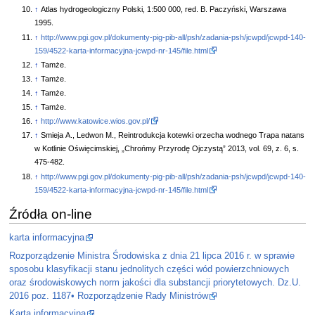
↑
Atlas hydrogeologiczny Polski, 1:500 000, red. B. Paczyński, Warszawa
1995.
↑
http://www.pgi.gov.pl/dokumenty-pig-pib-all/psh/zadania-psh/jcwpd/jcwpd-140-
159/4522-karta-informacyjna-jcwpd-nr-145/file.html
↑
Tamże.
↑
Tamże.
↑
Tamże.
↑
Tamże.
↑
http://www.katowice.wios.gov.pl/
↑
Smieja A., Ledwon M., Reintrodukcja kotewki orzecha wodnego Trapa natans
w Kotlinie Oświęcimskiej, „Chrońmy Przyrodę Ojczystą” 2013, vol. 69, z. 6, s.
475-482.
↑
http://www.pgi.gov.pl/dokumenty-pig-pib-all/psh/zadania-psh/jcwpd/jcwpd-140-
159/4522-karta-informacyjna-jcwpd-nr-145/file.html
Źródła on-line
karta informacyjna
Rozporządzenie Ministra Środowiska z dnia 21 lipca 2016 r. w sprawie
sposobu klasyfikacji stanu jednolitych części wód powierzchniowych
oraz środowiskowych norm jakości dla substancji priorytetowych. Dz.U.
2016 poz. 1187• Rozporządzenie Rady Ministrów
Karta informacyjna