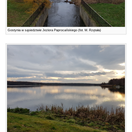
Gostynia w sąsiedztwie Jeziora Paprocańskiego (fot. M. Rzętała)