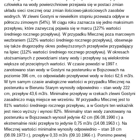
człowieka na wody powierzchniowe przejawia się w postaci zmian
układu sieci rzecznej oraz zmian ilościowo-jakościowych zasobów
wodnych. W zlewni Gostyni w niewielkim stopniu przeważa odpływ w
półroczu zimowym (54%). W ciągu roku zaznacza się jedno maksimum
przepływu, które zazwyczaj pojawia się w marcu (127% wartości
średniego rocznego przepływu). W przypadku Mlecznej poza marcowym
wezbraniem (122% wartości średniego rocznego przepływu), obserwuje
się także drugorzędny okres podwyższonych przepływów przypadający
na lipiec (112% wartości średniego rocznego przepływu). W okresach
utożsamianych z powodziami stany wody i przepływy są wielokrotnie
większe od przeciętnych wartości. W czasie powodzi w 1997 r.
zanotowano stan wody w Gostyni na posterunku w Bojszowach na
poziomie 396 cm, co odpowiadało przepływowi wody w ilości 62,6 m3/s.
W tym samym czasie analogiczne wartości w przypadku Mlecznej na
posterunku w Bieruniu Starym wynosiły odpowiednio – stan wody 222
cm, przepływ 43,6 m3/s. Minimalne przepływy w rzekach zlewni Gostyni
zasadniczo mają miejsce we wrześniu. W przypadku Mlecznej jest to
81% wartości średniego rocznego przepływu, a w Gostyni ten wskaźnik
jest nieco wyższy i wynosi 82%. Minimalny stan wody zanotowany na
posterunku w Bojszowach wynosił jedynie 42 cm (06.08.1990 r.) a
ekstremalnie niski przepływ to jedynie 0,75 m3/s (14.08.1963 r.). Na
Mlecznej wartości minimalne wynosiły odpowiednio – stan 18 cm
(08.09.1973 r.), przepływ 0,33 m3/s (09.10.1966 r.). Pomimo pewnej