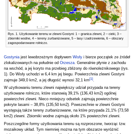
Rys. 1. Użytkowanie terenu w zlewni Gostyni: 1 – granica zlewni, 2 – cieki, 3 –
zbiorniki wodne, 4 – tereny zurbanizowane, 5 – lasy i zadrzewienia, 6 – obszary
zagospodarowane rolniczo.
Gostynia
jest lewobrzeżnym dopływem
Wisły
i bierze początek ze źródeł
zlokalizowanych na południe od
Orzesza
. Generalnie płynie z zachodu
na wschód, a jej koryto ma przebieg zbliżony do równoleżnikowego (rys.
1). Do Wisły uchodzi w 6,4 km jej biegu. Powierzchnia zlewni Gostyni
[
1
]
zajmuje 349,0 km2, a jej długość wynosi 32,1 km
.
W użytkowaniu terenu zlewni największy udział przypada na tereny
użytkowane rolniczo, które stanowią 39,1% (136,43 km2) ogólnej
powierzchni zlewni. Nieco mniejszy odsetek zajmują powierzchnie
pokryte lasami – 38,8% (135,50 km2). Powszechnie w zlewni Gostyni
występują także tereny zurbanizowane, na które przypada 21,1% (73,58
km2) zlewni. Zbiorniki wodne zajmują około 1% powierzchni zlewni.
Poszczególne formy użytkowania terenu są rozproszone, tworząc tzw.
mozaikowy układ. Tym niemniej można na tym obszarze wyróżnić