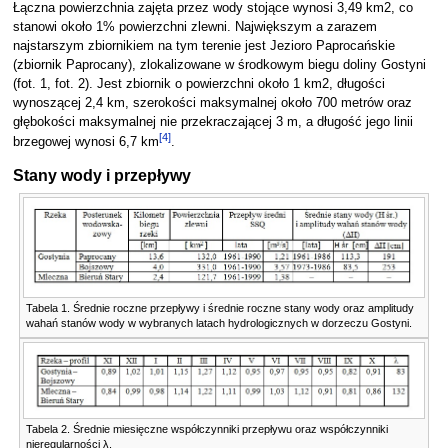
Łączna powierzchnia zajęta przez wody stojące wynosi 3,49 km2, co
stanowi około 1% powierzchni zlewni. Największym a zarazem
najstarszym zbiornikiem na tym terenie jest Jezioro Paprocańskie
(zbiornik Paprocany), zlokalizowane w środkowym biegu doliny Gostyni
(fot. 1, fot. 2). Jest zbiornik o powierzchni około 1 km2, długości
wynoszącej 2,4 km, szerokości maksymalnej około 700 metrów oraz
głębokości maksymalnej nie przekraczającej 3 m, a długość jego linii
[
4
]
brzegowej wynosi 6,7 km
.
Stany wody i przepływy
Tabela 1. Średnie roczne przepływy i średnie roczne stany wody oraz amplitudy
wahań stanów wody w wybranych latach hydrologicznych w dorzeczu Gostyni.
Tabela 2. Średnie miesięczne współczynniki przepływu oraz współczynniki
nieregularności λ.