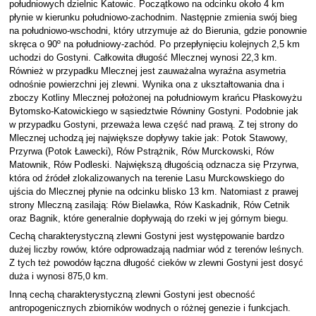
południowych dzielnic Katowic. Początkowo na odcinku około 4 km
płynie w kierunku południowo-zachodnim. Następnie zmienia swój bieg
na południowo-wschodni, który utrzymuje aż do Bierunia, gdzie ponownie
skręca o 90º na południowy-zachód. Po przepłynięciu kolejnych 2,5 km
uchodzi do Gostyni. Całkowita długość Mlecznej wynosi 22,3 km.
Również w przypadku Mlecznej jest zauważalna wyraźna asymetria
odnośnie powierzchni jej zlewni. Wynika ona z ukształtowania dna i
zboczy Kotliny Mlecznej położonej na południowym krańcu Płaskowyżu
Bytomsko-Katowickiego w sąsiedztwie Równiny Gostyni. Podobnie jak
w przypadku Gostyni, przeważa lewa część nad prawą. Z tej strony do
Mlecznej uchodzą jej największe dopływy takie jak: Potok Stawowy,
Przyrwa (Potok Ławecki), Rów Pstrążnik, Rów Murckowski, Rów
Matownik, Rów Podleski. Największą długością odznacza się Przyrwa,
która od źródeł zlokalizowanych na terenie Lasu Murckowskiego do
ujścia do Mlecznej płynie na odcinku blisko 13 km. Natomiast z prawej
strony Mleczną zasilają: Rów Bielawka, Rów Kaskadnik, Rów Cetnik
oraz Bagnik, które generalnie dopływają do rzeki w jej górnym biegu.
Cechą charakterystyczną zlewni Gostyni jest występowanie bardzo
dużej liczby rowów, które odprowadzają nadmiar wód z terenów leśnych.
Z tych też powodów łączna długość cieków w zlewni Gostyni jest dosyć
duża i wynosi 875,0 km.
Inną cechą charakterystyczną zlewni Gostyni jest obecność
antropogenicznych zbiorników wodnych o różnej genezie i funkcjach.