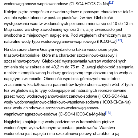
[
11
]
wodorowęglanowo-wapniowosodowe (Cl-SO4-HCO3-Ca-Na)
.
Kolejne piętro neogeńsko-czwartorzędowe o porowym charakterze także
zostało wykształcone w postaci piasków i żwirów. Głębokość
występowania warstw wodonośnych poziomu zmienia się od 10 do 13 m.
Miąższość warstwy zawodnionej wynosi 3 m, a jej zwierciadło jest
swobodne z miejscowym napięciem. Pod względem chemicznym są to
[
12
]
naturalne wody typu wodorowęglanowo-wapniowego (HCO3-Ca)
.
Na obszarze zlewni Gostyni wydzielono także wodonośne piętro
triasowo-karbońskie, które ma charakter szczelinowo-krasowy i
szczelinowo-porowy. Głębokość występowania warstw wodonośnych
zmienia się w zakresie od 40,2 m do 75 m. Z uwagi głębokość zalegania
a także skomplikowaną budowę geologiczną tego obszaru są to wody o
napiętym zwierciadle. Obecność wyrobisk górniczych ma istotne
znaczenie w kształtowaniu parametrów fizyko-chemicznych wód. Z tych
też względów są to typy odbiegające od naturalnych reprezentowane
przez: wody wodorowęglanowo-siarczanowo-sodowe (HCO3-SO4-Na),
wody wodorowęglanowo-chlorkowo-wapniowo-sodowe (HCO3-Cl-Ca-Na)
oraz wody chlorkowo-siarczanowo-wodorowęglanowo-
[
13
]
wapniowomagnezowo-sodowe (Cl-SO4-HCO3-Ca-Mg-Na)
.
Najgłębiej znajdują się wody podziemne w karbońskim piętrze
wodonośnym wykształconym w postaci piaskowców. Warstwa
wodonośna jest napięta i ma szczelinowo-porowy charakter, a jaj