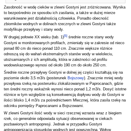
Zasobność w wodę cieków w zlewni Gostyni jest zróżnicowana. Wynika
to bezpośrednio ze sposobu ich zasilania, a także w dużej mierze
warunkowane jest działalnością człowieka. Ponadto obecność
zbiorników wodnych w dolinach rzecznych w zlewni Gostyni także
modyfikuje przepływy i stany wody.
[
5
]
W drugiej połowie XX wieku (tab. 1)
średnie roczne stany wody
Gostyni w monitorowanych profilach, zmieniały się w zakresie od nieco
ponad 80 cm do nieco ponad 110 cm. Znacznie większe różnice
odnoszą się do wahań ekstremalnych stanów wody w wieloleciu,
utożsamianych z ich amplitudą, która w zależności od profilu
wodowskazowego wynosi od około 190 cm do około 250 cm.
Średnie roczne przepływy Gostyni w dolnej jej części kształtują się na
poziomie około 3,5 m3/s (posterunek
Bojszowy
). Znacznie mniej wody
przepływa rzeką na posterunku zlokalizowanym w Paprocanach, gdzie
ten średni roczny wskaźnik wynosi nieco ponad 1,2 m3/s. Dosyć istotne
różnice w tym względzie są konsekwencją dopływu wody do Gostyni w
ilości blisko 1,4 m3/s za pośrednictwem Mlecznej, która zasila rzekę na
odcinku pomiędzy Paprocanami a Bojszowami.
W zlewni Gostyni ilość wody w sieci rzecznej wzrasta wraz z biegiem
rzek, co generalnie odpowiada sytuacji obserwowanej w ciekach
pozbawionych antropopresji. Jednak w przypadku Gostyni
antropogenizacja stosunków wodnych jest powszechna. Wpływ