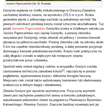
Jezioro Paprocańskie (fot. M. Rzętała)
Gostynia wypływa ze źródła zlokalizowanego w Orzeszu-Zawadzie,
zachodniej dzielnicy miasta, na wysokości 275,5 m n.p.m. Rzeka
generalnie płynie z północnego-zachodu na południowy-wschód. Na
pewnych odcinkach przebieg koryta został sztucznie ukształtowany. Tuż
przed
Jeziorem Paprocańskim
Gostyńka (rzeka w źródłowym odcinku po
Jezioro Paprocańskie nosi nazwę Gostyńki, a poniżej zbiornika
nazywana jest Gostynią), omija zbiornik od północy i zmienia kierunek
płynięcia na północno-wschodni. Poniżej zbiornika ciek na odcinku około
5 km ma zupełnie równoleżnikowy przebieg, a dalej ponownie przyjmuje
dominujący kierunek południowo-wschodni. Koryto rzeki praktycznie na
całej długości zostało w większym lub mniejszym stopniu
przekształcone przez człowieka.
Spośród wielu metod regulacji cieków, w przypadku Gostyni została
[
2
]
zastosowana techniczna zabudowa koryta
, najczęściej w postaci
pogłębienia, wyprostowania koryta i obłożenia brzegów faszyną.
Miejscami ciek został także wybrukowany kamieniem lub obetonowany
(zwłaszcza w dolnym biegu) i obwałowany.
Zlewnia Gostyni jest wyraźnie asymetryczna. Przyczyną asymetrii
zlewni jest nachylenie powierzchni terenu w kierunku południowym,
warunkowane położeniem zlewni na pograniczu Płaskowyżu Bytomsko-
Katowickiego i Równiny Gostyni. Znacznie bardziej rozwinięta jest jej