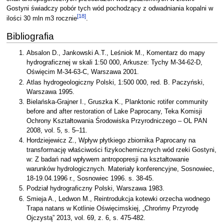
Gostyni świadczy pobór tych wód pochodzący z odwadniania kopalni w
[
18
]
ilości 30 mln m3 rocznie
.
Bibliografia
Absalon D., Jankowski A.T., Leśniok M., Komentarz do mapy
hydrograficznej w skali 1:50 000, Arkusze: Tychy M-34-62-D,
Oświęcim M-34-63-C, Warszawa 2001.
Atlas hydrogeologiczny Polski, 1:500 000, red. B. Paczyński,
Warszawa 1995.
Bielańska-Grajner I., Gruszka K., Planktonic rotifer community
before and after restoration of Lake Paprocany, Teka Komisji
Ochrony Kształtowania Środowiska Przyrodniczego – OL PAN
2008, vol. 5, s. 5–11.
Hordziejewicz Z., Wpływ płytkiego zbiornika Paprocany na
transformację właściwości fizykochemicznych wód rzeki Gostyni,
w: Z badań nad wpływem antropopresji na kształtowanie
warunków hydrologicznych. Materiały konferencyjne, Sosnowiec,
18-19.04.1996 r., Sosnowiec 1996. s. 38-45.
Podział hydrograficzny Polski, Warszawa 1983.
Smieja A., Ledwon M., Reintrodukcja kotewki orzecha wodnego
Trapa natans w Kotlinie Oświęcimskiej, „Chrońmy Przyrodę
Ojczystą” 2013, vol. 69, z. 6, s. 475-482.