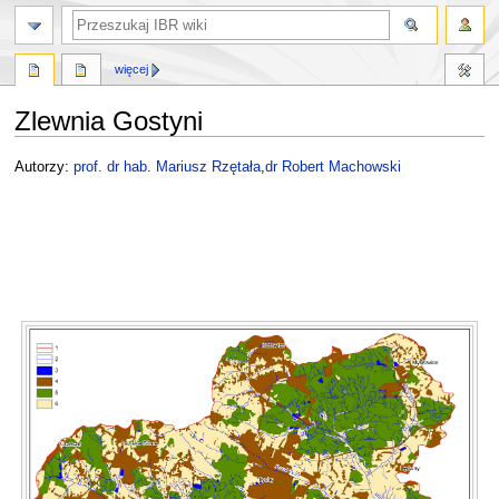
szukaj
więcej
Zlewnia Gostyni
Przejdź
Przejdź
Autorzy:
prof. dr hab. Mariusz Rzętała
,
dr Robert Machowski
do
do
nawigacji
wyszukiwania