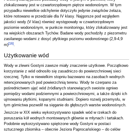
zlokalizowany jest w czwartorzędowym piętrze wodonośnym. W tym
przypadku niewielkie odchylenie dotyczyło jedynie związków żelaza,
które notowano w przedziale dla IV klasy. Najgorsze pod względem
jakości wody (V klas) również występowały w czwartorzędowym
poziomie wodonośnym, w punkcie monitoringu, który zlokalizowany jest
na wiejskich obszarach Tychów. Badane wody pochodziły z piezometru
zasilanego wodami z dosyć płytkiego poziomu wodonośnego (2,9-4,9
[
16
]
m)
.
Użytkowanie wód
Wody w zlewni Gostyni zawsze miały znaczenie użytkowe. Początkowo
korzystanie z wód odnosiło się zasadniczo do powierzchniowej sieci
rzecznej. Tylko w niewielkim stopniu bazowano na zasobach wodnych
retencjonowanych pod powierzchnią terenu. Wody te czerpano za
pośrednictwem ujęć wód źródlanych stanowiących swoiste ogniwo
pomiędzy wodami podziemnymi a powierzchniowymi, a także dzięki ich
ujmowaniu płytkimi, kopanymi studniami. Dopiero rozwój przemysłu, w
tym górnictwa pozwolił na sięganie do głębszych warstw wodonośnych.
Jeszcze w XIX wieku wykorzystywano spadek wód w rzekach do
poruszania kół wodnych montowanych głównie w młynach i tartakach.
Podobnie wykorzystywano spiętrzone wody Gostyni w postaci
sztucznego zbiornika – obecnie Jeziora Paprocańskiego – do celów