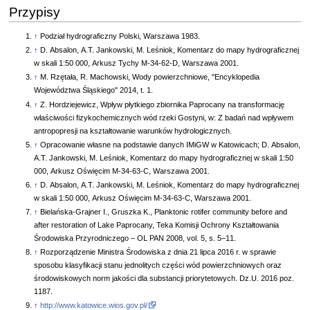
Przypisy
↑
Podział hydrograficzny Polski, Warszawa 1983.
↑
D. Absalon, A.T. Jankowski, M. Leśniok, Komentarz do mapy hydrograficznej
w skali 1:50 000, Arkusz Tychy M-34-62-D, Warszawa 2001.
↑
M. Rzętała, R. Machowski, Wody powierzchniowe, "Encyklopedia
Województwa Śląskiego" 2014, t. 1.
↑
Z. Hordziejewicz, Wpływ płytkiego zbiornika Paprocany na transformację
właściwości fizykochemicznych wód rzeki Gostyni, w: Z badań nad wpływem
antropopresji na kształtowanie warunków hydrologicznych.
↑
Opracowanie własne na podstawie danych IMiGW w Katowicach; D. Absalon,
A.T. Jankowski, M. Leśniok, Komentarz do mapy hydrograficznej w skali 1:50
000, Arkusz Oświęcim M-34-63-C, Warszawa 2001.
↑
D. Absalon, A.T. Jankowski, M. Leśniok, Komentarz do mapy hydrograficznej
w skali 1:50 000, Arkusz Oświęcim M-34-63-C, Warszawa 2001.
↑
Bielańska-Grajner I., Gruszka K., Planktonic rotifer community before and
after restoration of Lake Paprocany, Teka Komisji Ochrony Kształtowania
Środowiska Przyrodniczego – OL PAN 2008, vol. 5, s. 5–11.
↑
Rozporządzenie Ministra Środowiska z dnia 21 lipca 2016 r. w sprawie
sposobu klasyfikacji stanu jednolitych części wód powierzchniowych oraz
środowiskowych norm jakości dla substancji priorytetowych. Dz.U. 2016 poz.
1187.
↑
http://www.katowice.wios.gov.pl/