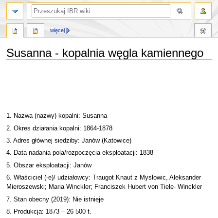
szukaj
więcej
Susanna - kopalnia węgla kamiennego
Przejdź
Przejdź
do
do
nawigacji
wyszukiwania
1. Nazwa (nazwy) kopalni: Susanna
2. Okres działania kopalni: 1864-1878
3. Adres głównej siedziby: Janów (Katowice)
4. Data nadania pola/rozpoczęcia eksploatacji: 1838
5. Obszar eksploatacji: Janów
6. Właściciel (-e)/ udziałowcy: Traugot Knaut z Mysłowic, Aleksander
Mieroszewski; Maria Winckler; Franciszek Hubert von Tiele- Winckler
7. Stan obecny (2019): Nie istnieje
8. Produkcja: 1873 – 26 500 t.