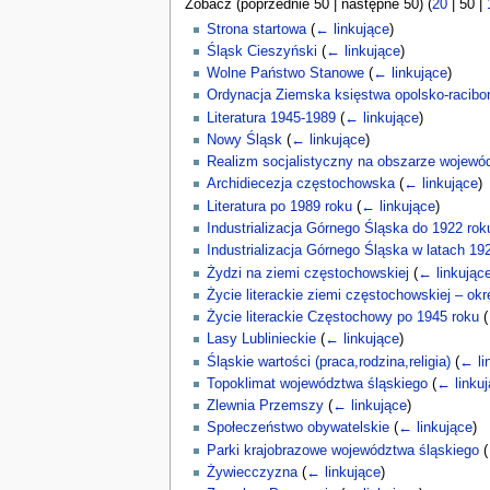
Zobacz (
poprzednie 50
|
następne 50
) (
20
|
50
|
n
e
Strona startowa
(
← linkujące
)
Śląsk Cieszyński
(
← linkujące
)
Wolne Państwo Stanowe
(
← linkujące
)
Ordynacja Ziemska księstwa opolsko-racibo
Literatura 1945-1989
(
← linkujące
)
Nowy Śląsk
(
← linkujące
)
Realizm socjalistyczny na obszarze wojewó
Archidiecezja częstochowska
(
← linkujące
)
Literatura po 1989 roku
(
← linkujące
)
Industrializacja Górnego Śląska do 1922 rok
Industrializacja Górnego Śląska w latach 19
Żydzi na ziemi częstochowskiej
(
← linkując
Życie literackie ziemi częstochowskiej – o
Życie literackie Częstochowy po 1945 roku
(
Lasy Lublinieckie
(
← linkujące
)
Śląskie wartości (praca,rodzina,religia)
(
← li
Topoklimat województwa śląskiego
(
← linku
Zlewnia Przemszy
(
← linkujące
)
Społeczeństwo obywatelskie
(
← linkujące
)
Parki krajobrazowe województwa śląskiego
(
Żywiecczyzna
(
← linkujące
)