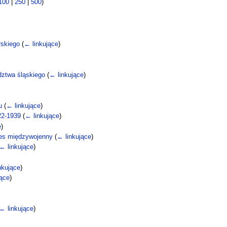
100
|
250
|
500
)
rskiego
(
← linkujące
)
dztwa śląskiego
(
← linkujące
)
u
(
← linkujące
)
22-1939
(
← linkujące
)
e
)
kres międzywojenny
(
← linkujące
)
← linkujące
)
nkujące
)
jące
)
← linkujące
)