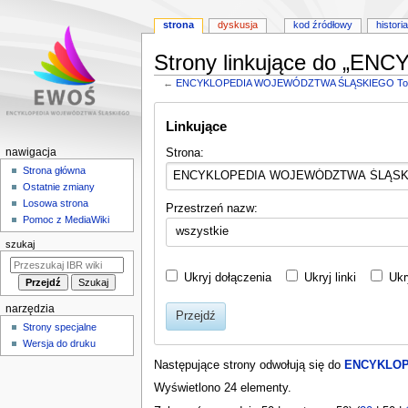
strona
dyskusja
kod źródłowy
historia
Strony linkujące do „
←
ENCYKLOPEDIA WOJEWÓDZTWA ŚLĄSKIEGO Tom
Przejdź
Przejdź
Linkujące
do
do
nawigacji
wyszukiwania
M
Strona:
nawigacja
e
Strona główna
Ostatnie zmiany
n
Losowa strona
Przestrzeń nazw:
u
Pomoc z MediaWiki
wszystkie
n
szukaj
a
w
Ukryj dołączenia
Ukryj linki
Ukr
i
narzędzia
g
Przejdź
Strony specjalne
a
Wersja do druku
c
Następujące strony odwołują się do
ENCYKLOP
y
Wyświetlono 24 elementy.
j