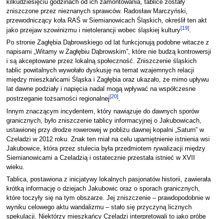
kilkudziesięciu godzinach od ich zamontowania, tablice zostały
zniszczone przez nieznanych sprawców. Radosław Marczyński,
przewodniczący koła RAŚ w Siemianowicach Śląskich, określił ten akt
[
19
]
jako przejaw szowinizmu i nietolerancji wobec śląskiej kultury
.
Po stronie Zagłębia Dąbrowskiego od lat funkcjonują podobne witacze z
napisami „Witamy w Zagłębiu Dąbrowskim”, które nie budzą kontrowersji
i są akceptowane przez lokalną społeczność. Zniszczenie śląskich
tablic powitalnych wywołało dyskusję na temat wzajemnych relacji
między mieszkańcami Śląska i Zagłębia oraz ukazało, że mimo upływu
lat dawne podziały i napięcia nadal mogą wpływać na współczesne
[
20
]
postrzeganie tożsamości regionalnej
.
Innym znaczącym incydentem, który nawiązuje do dawnych sporów
granicznych, było zniszczenie tablicy informacyjnej o Jakubowicach,
ustawionej przy drodze rowerowej w pobliżu dawnej kopalni „Saturn” w
Czeladzi w 2012 roku. Znak ten miał na celu upamiętnienie istnienia wsi
Jakubowice, która przez stulecia była przedmiotem rywalizacji między
Siemianowicami a Czeladzią i ostatecznie przestała istnieć w XVII
wieku.
Tablica, postawiona z inicjatywy lokalnych pasjonatów historii, zawierała
krótką informację o dziejach Jakubowic oraz o sporach granicznych,
które toczyły się na tym obszarze. Jej zniszczenie – prawdopodobnie w
wyniku celowego aktu wandalizmu – stało się przyczyną licznych
spekulacji. Niektórzy mieszkańcy Czeladzi interpretowali to jako próbę