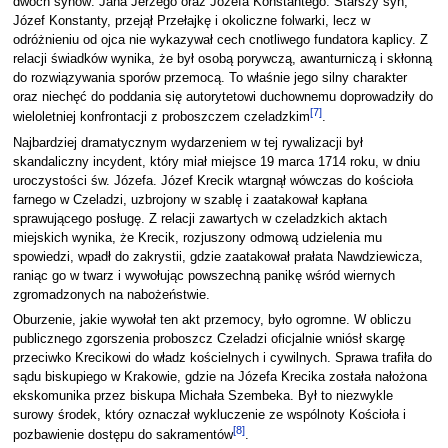
dwóch synów: Jana Jerzego oraz Józefa Konstantego. Starszy syn,
Józef Konstanty, przejął Przełajkę i okoliczne folwarki, lecz w
odróżnieniu od ojca nie wykazywał cech cnotliwego fundatora kaplicy. Z
relacji świadków wynika, że był osobą porywczą, awanturniczą i skłonną
do rozwiązywania sporów przemocą. To właśnie jego silny charakter
oraz niechęć do poddania się autorytetowi duchownemu doprowadziły do
[
7
]
wieloletniej konfrontacji z proboszczem czeladzkim
.
Najbardziej dramatycznym wydarzeniem w tej rywalizacji był
skandaliczny incydent, który miał miejsce 19 marca 1714 roku, w dniu
uroczystości św. Józefa. Józef Krecik wtargnął wówczas do kościoła
farnego w Czeladzi, uzbrojony w szablę i zaatakował kapłana
sprawującego posługę. Z relacji zawartych w czeladzkich aktach
miejskich wynika, że Krecik, rozjuszony odmową udzielenia mu
spowiedzi, wpadł do zakrystii, gdzie zaatakował prałata Nawdziewicza,
raniąc go w twarz i wywołując powszechną panikę wśród wiernych
zgromadzonych na nabożeństwie.
Oburzenie, jakie wywołał ten akt przemocy, było ogromne. W obliczu
publicznego zgorszenia proboszcz Czeladzi oficjalnie wniósł skargę
przeciwko Krecikowi do władz kościelnych i cywilnych. Sprawa trafiła do
sądu biskupiego w Krakowie, gdzie na Józefa Krecika została nałożona
ekskomunika przez biskupa Michała Szembeka. Był to niezwykle
surowy środek, który oznaczał wykluczenie ze wspólnoty Kościoła i
[
8
]
pozbawienie dostępu do sakramentów
.