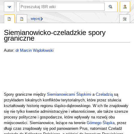
szukaj
więcej
Siemianowicko-czeladzkie spory
graniczne
Przejdź
Przejdź
Autor:
dr Marcin Wądołowski
do
do
nawigacji
wyszukiwania
Spory graniczne między
Siemianowicami Śląskimi
a
Czeladzią
są
przykładem lokalnych konfliktów terytorialnych, które przez stulecia
kształtowały historię regionu śląsko-dąbrowskiego. W ich tle znajdowały
się nie tylko kwestie administracyjne i własnościowe, ale także szersze
procesy polityczne i gospodarcze, które wpływały na rozwój obu
miejscowości. Siemianowice, leżące na terenie
Górnego Śląska
, przez
długi czas znajdowały się pod panowaniem Prus, natomiast Czeladź