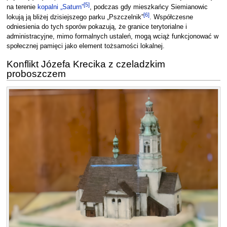
[
5
]
na terenie
kopalni „Saturn”
, podczas gdy mieszkańcy Siemianowic
[
6
]
lokują ją bliżej dzisiejszego parku „Pszczelnik”
. Współczesne
odniesienia do tych sporów pokazują, że granice terytorialne i
administracyjne, mimo formalnych ustaleń, mogą wciąż funkcjonować w
społecznej pamięci jako element tożsamości lokalnej.
Konflikt Józefa Krecika z czeladzkim
proboszczem