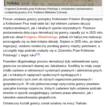
Fragment
Dziennika praw Królestwa Polskiego
z omówieniem siemianowicko-
czeladzkiej granicy (Fot. Podlaska Biblioteka Cyfrowa)
Proces ustalania granicy pomiędzy Królestwem Polskim (Kongresowym)
a Królestwem Prus trwał wiele lat i był efektem zarówno decyzji
międzynarodowych, jak i lokalnych sporów terytorialnych. Pierwsze
postanowienia dotyczące demarkacji tej granicy zapadły już w 1815 roku
podczas obrad
Kongresu Wiedeńskiego
, jednak ich faktyczna realizacja
przeciągnęła się na dwie kolejne dekady. Dopiero w 1835 roku, po latach
negocjacji, ustalono ostateczny przebieg granicy między państwami, a
szczegóły tego podziału znalazły się w „Dzienniku Praw Królestwa
[
10
]
Polskiego” z tegoż roku
.
Powodem długotrwałego procesu demarkacji były wielowiekowe spory
graniczne na terenach dawnej wsi Jakubowice. Konflikty te miały swoje
źródło zarówno w odmiennych systemach prawnych i administracyjnych,
jak i w lokalnych napięciach społecznych wynikających z
przynależności tych ziem do różnych organizmów państwowych i
gospodarczych. W celu jednoznacznego wytyczenia granicy powołano
specjalne komisje rozjemcze, których zadaniem było ustalenie podziału
terenów w sposób uwzględniający zarówno prawa własności, jak i
naturalne uwarunkowania geograficzne.
Ostateczny kształt granicy został ustalony na mocy
Traktatu