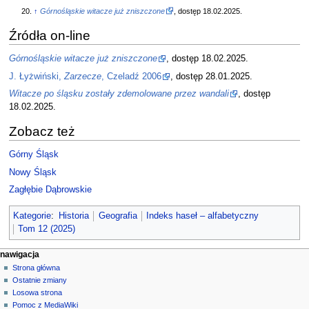
↑
Górnośląskie witacze już zniszczone
, dostęp 18.02.2025.
Źródła on-line
Górnośląskie witacze już zniszczone
, dostęp 18.02.2025.
J. Łyżwiński,
Zarzecze
, Czeladź 2006
, dostęp 28.01.2025.
Witacze po śląsku zostały zdemolowane przez wandali
, dostęp
18.02.2025.
Zobacz też
Górny Śląsk
Nowy Śląsk
Zagłębie Dąbrowskie
Kategorie
:
Historia
Geografia
Indeks haseł – alfabetyczny
Tom 12 (2025)
M
działania na stronie
narzędzia osobiste
nawigacja
strona
zaloguj
Strona główna
e
się
dyskusja
Ostatnie zmiany
n
czytaj
Losowa strona
u
kod
Pomoc z MediaWiki