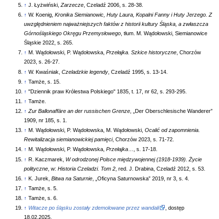
↑
J. Łyżwiński,
Zarzecze
, Czeladź 2006, s. 28-38.
↑
W. Koenig,
Kronika Siemianowic, Huty Laura, Kopalni Fanny i Huty Jerzego. Z
uwzględnieniem najważniejszych faktów z historii kultury Śląska, a zwłaszcza
Górnośląskiego Okręgu Przemysłowego
, tłum. M. Wądołowski, Siemianowice
Śląskie 2022, s. 265.
↑
M. Wądołowski, P. Wądołowska,
Przełajka. Szkice historyczne
, Chorzów
2023, s. 26-27.
↑
W. Kwaśniak,
Czeladzkie legendy
, Czeladź 1995, s. 13-14.
↑
Tamże, s. 15.
↑
"Dziennik praw Królestwa Polskiego" 1835, t. 17, nr 62, s. 293-295.
↑
Tamże.
↑
Zur Ballonaffäre an der russischen Grenze
, „Der Oberschlesische Wanderer”
1909, nr 185, s. 1.
↑
M. Wądołowski, P. Wądołowska, M. Wądołowski,
Ocalić od zapomnienia.
Rewitalizacja siemianowickiej pamięci
, Chorzów 2023, s. 71-72.
↑
M. Wądołowski, P. Wądołowska,
Przełajka
…, s. 17-18.
↑
R. Kaczmarek,
W odrodzonej Polsce międzywojennej (1918-1939). Życie
polityczne
, w:
Historia Czeladzi. Tom 2
, red. J. Drabina, Czeladź 2012, s. 53.
↑
K. Jurek,
Bitwa na Saturnie
, „Oficyna Saturnowska” 2019, nr 3, s. 4.
↑
Tamże, s. 5.
↑
Tamże, s. 6.
↑
Witacze po śląsku zostały zdemolowane przez wandali
, dostęp
18.02.2025.