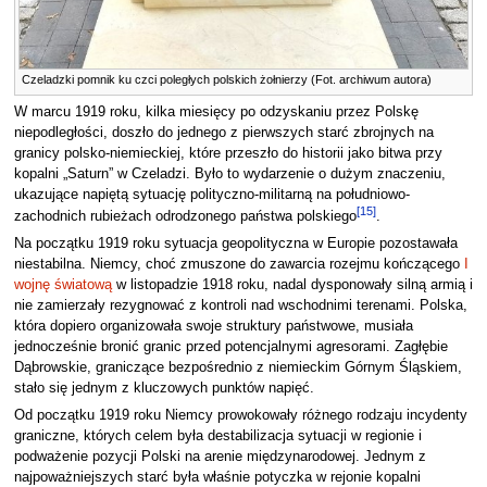
Czeladzki pomnik ku czci poległych polskich żołnierzy (Fot. archiwum autora)
W marcu 1919 roku, kilka miesięcy po odzyskaniu przez Polskę
niepodległości, doszło do jednego z pierwszych starć zbrojnych na
granicy polsko-niemieckiej, które przeszło do historii jako bitwa przy
kopalni „Saturn” w Czeladzi. Było to wydarzenie o dużym znaczeniu,
ukazujące napiętą sytuację polityczno-militarną na południowo-
[
15
]
zachodnich rubieżach odrodzonego państwa polskiego
.
Na początku 1919 roku sytuacja geopolityczna w Europie pozostawała
niestabilna. Niemcy, choć zmuszone do zawarcia rozejmu kończącego
I
wojnę światową
w listopadzie 1918 roku, nadal dysponowały silną armią i
nie zamierzały rezygnować z kontroli nad wschodnimi terenami. Polska,
która dopiero organizowała swoje struktury państwowe, musiała
jednocześnie bronić granic przed potencjalnymi agresorami. Zagłębie
Dąbrowskie, graniczące bezpośrednio z niemieckim Górnym Śląskiem,
stało się jednym z kluczowych punktów napięć.
Od początku 1919 roku Niemcy prowokowały różnego rodzaju incydenty
graniczne, których celem była destabilizacja sytuacji w regionie i
podważenie pozycji Polski na arenie międzynarodowej. Jednym z
najpoważniejszych starć była właśnie potyczka w rejonie kopalni