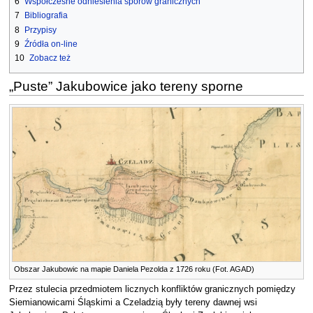
6
Współczesne odniesienia sporów granicznych
7
Bibliografia
8
Przypisy
9
Źródła on-line
10
Zobacz też
„Puste” Jakubowice jako tereny sporne
Obszar Jakubowic na mapie Daniela Pezolda z 1726 roku (Fot. AGAD)
Przez stulecia przedmiotem licznych konfliktów granicznych pomiędzy
Siemianowicami Śląskimi a Czeladzią były tereny dawnej wsi