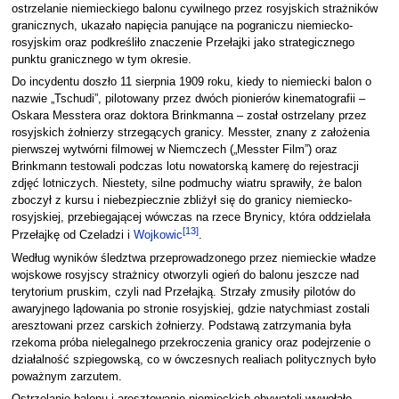
ostrzelanie niemieckiego balonu cywilnego przez rosyjskich strażników
granicznych, ukazało napięcia panujące na pograniczu niemiecko-
rosyjskim oraz podkreśliło znaczenie Przełajki jako strategicznego
punktu granicznego w tym okresie.
Do incydentu doszło 11 sierpnia 1909 roku, kiedy to niemiecki balon o
nazwie „Tschudi”, pilotowany przez dwóch pionierów kinematografii –
Oskara Messtera oraz doktora Brinkmanna – został ostrzelany przez
rosyjskich żołnierzy strzegących granicy. Messter, znany z założenia
pierwszej wytwórni filmowej w Niemczech („Messter Film”) oraz
Brinkmann testowali podczas lotu nowatorską kamerę do rejestracji
zdjęć lotniczych. Niestety, silne podmuchy wiatru sprawiły, że balon
zboczył z kursu i niebezpiecznie zbliżył się do granicy niemiecko-
rosyjskiej, przebiegającej wówczas na rzece Brynicy, która oddzielała
[
13
]
Przełajkę od Czeladzi i
Wojkowic
.
Według wyników śledztwa przeprowadzonego przez niemieckie władze
wojskowe rosyjscy strażnicy otworzyli ogień do balonu jeszcze nad
terytorium pruskim, czyli nad Przełajką. Strzały zmusiły pilotów do
awaryjnego lądowania po stronie rosyjskiej, gdzie natychmiast zostali
aresztowani przez carskich żołnierzy. Podstawą zatrzymania była
rzekoma próba nielegalnego przekroczenia granicy oraz podejrzenie o
działalność szpiegowską, co w ówczesnych realiach politycznych było
poważnym zarzutem.