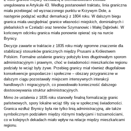
uregulowana w Artykule 43. Według postanowień traktatu, linia graniczna
miała przebiegać od wyznaczonego punktu w Krzywym Dole, a
następnie podążać wzdłuż demarkacji z 1804 roku. W dalszym biegu
granica miała uwzględniać granice własności miejskich, dominialnych i
plebańskich w Czeladzi oraz terenów Szymanowic i Małej Dąbrówki. W
końcowym odcinku granica miała ponownie opierać się na nurcie
Brynicy.
Decyzje zawarte w traktacie z 1835 roku miały ogromne znaczenie dla
stabilizacji stosunków granicznych między Prusami a Królestwem
Polskim. Formalne ustalenie granicy położyło kres długotrwałym sporom
administracyjnym i prawnym, choć w świadomości mieszkańców regionu
podziały te wciąż były żywe. Przebieg granicy miał również długofalowe
konsekwencje gospodarcze i społeczne – obszary przygraniczne w
dalszym ciągu pozostawały miejscem intensywnych interakcji
handlowych i migracyjnych, co powodowało konieczność dalszego
dostosowywania struktur administracyjnych.
Mimo że ustalenia z 1835 roku stanowiły finalną formalizację granic
państwowych, spory lokalne wciąż tliły się w społecznej świadomości.
Granica wzdłuż Brynicy była nie tylko linią administracyjną, ale także
symbolicznym podziałem między różnymi tradycjami i tożsamościami,
co w kolejnych dekadach miało wpływ na relacje między mieszkańcami
regionu.