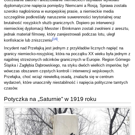
Ostrzelanie balonu i aresztowanie niemieckich obywateli wywołało
dyplomatyczne napięcia pomiędzy Niemcami a Rosją. Sprawa została
szeroko nagłośniona w europejskiej prasie, a niemieckie media
szczególnie podkreślały naruszenie suwerenności terytorialnej oraz
brutalność rosyjskich służb granicznych. Dopiero po interwencji
niemieckiej dyplomacji Messter i Brinkmann zostali zwolnieni z aresztu,
jednak materiał filmowy, który zarejestrowali podczas lotu, uległ
[
14
]
konfiskacie lub zniszczeniu
.
Incydent nad Przełajką jest jednym z przykładów licznych napięć na
granicy niemiecko-rosyjskiej, która na początku XX wieku była jednym z
najpilniej strzeżonych odcinków granicznych w Europie. Region Górnego
Śląska i Zagłębia Dąbrowskiego, na styku dwóch wielkich imperiów, był
wówczas obszarem częstych kontroli i interwencji wojskowych.
Przełajka, choć wciąż niewielką osadą, znalazła się w centrum
wydarzeń, które unaoczniły niestabilność i napięcia polityczne tamtych
czasów.
Potyczka na „Saturnie” w 1919 roku