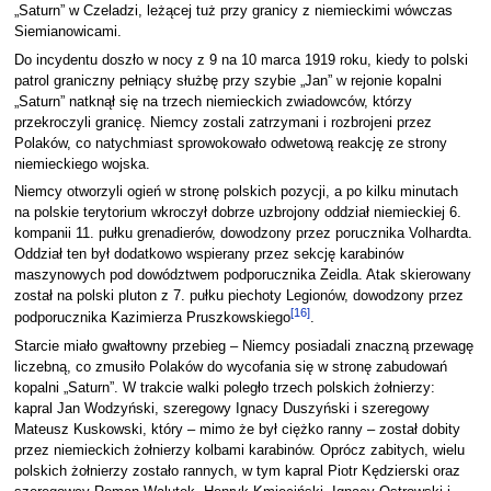
„Saturn” w Czeladzi, leżącej tuż przy granicy z niemieckimi wówczas
Siemianowicami.
Do incydentu doszło w nocy z 9 na 10 marca 1919 roku, kiedy to polski
patrol graniczny pełniący służbę przy szybie „Jan” w rejonie kopalni
„Saturn” natknął się na trzech niemieckich zwiadowców, którzy
przekroczyli granicę. Niemcy zostali zatrzymani i rozbrojeni przez
Polaków, co natychmiast sprowokowało odwetową reakcję ze strony
niemieckiego wojska.
Niemcy otworzyli ogień w stronę polskich pozycji, a po kilku minutach
na polskie terytorium wkroczył dobrze uzbrojony oddział niemieckiej 6.
kompanii 11. pułku grenadierów, dowodzony przez porucznika Volhardta.
Oddział ten był dodatkowo wspierany przez sekcję karabinów
maszynowych pod dowództwem podporucznika Zeidla. Atak skierowany
został na polski pluton z 7. pułku piechoty Legionów, dowodzony przez
[
16
]
podporucznika Kazimierza Pruszkowskiego
.
Starcie miało gwałtowny przebieg – Niemcy posiadali znaczną przewagę
liczebną, co zmusiło Polaków do wycofania się w stronę zabudowań
kopalni „Saturn”. W trakcie walki poległo trzech polskich żołnierzy:
kapral Jan Wodzyński, szeregowy Ignacy Duszyński i szeregowy
Mateusz Kuskowski, który – mimo że był ciężko ranny – został dobity
przez niemieckich żołnierzy kolbami karabinów. Oprócz zabitych, wielu
polskich żołnierzy zostało rannych, w tym kapral Piotr Kędzierski oraz