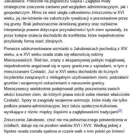
Jakubowice. Położone na pograniczu Śląska i Zagłębia miały
strategiczne znaczenie zarówno pod względem administracyjnym, jak i
gospodarczym. Mimo że wieś uległa całkowitemu zniszczeniu w XVI
wieku, jej nie-istnienie nie zakończyło rywalizacji o pozostawione przez
nią grunty. Brak jednoznacznie określonej granicy oraz rozbieżne
interpretacje prawne dotyczące przynależności tych ziem sprawiały, że
przez kolejne stulecia dochodziło do konfliktów, które niejednokrotnie
przybierały formę starć zbrojnych.
Pierwsze udokumentowane wzmianki o Jakubowicach pochodzą z XIV
wieku, a w XVI wieku osada stała się własnością rodziny
Mieroszewskich. Ród ten, znany z ekspansywnej polityki majątkowej,
niejednokrotnie angażował się w spory graniczne z sąsiadami, w tym z
mieszczanami Czeladzi. Już w XVI wieku dochodziło do licznych
incydentów związanych z nielegalnym użytkowaniem ziemi, podziałami
gruntów i wzajemnymi oskarżeniami o naruszenie granicy.
Mieroszewscy wielokrotnie podejmowali próby poszerzenia swoich
włości kosztem ziem, do których prawa rościli sobie również właściciele
Czeladzi. Spory te zaogniały wzajemne animozje, które miały nie tylko
podłoże prawno-administracyjne, lecz także społeczno-kulturowe,
[
2
]
wynikające z różnic między śląskimi a zagłębiowskimi tradycjami
.
Zniszczenie Jakubowic, choć nie ma jednoznacznego potwierdzenia w
źródłach, datuje się na przełom wieków XVI i XVII. Według jednej z
hipotez osada została spalona w czasie walk o tron polski po śmierci