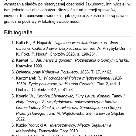
wymazania śladów po historycznej obecności Jakubowic, inni widzieli w
tym jedynie akt chuligaństwa. Niezależnie od intencji sprawców,
incydent ten ponownie uwidocznił, jak głęboko zakorzenione są dawne
graniczne podziały w lokalnej świadomości.
Bibliografia
Bulla K., P. Noparlik,
Zaginiona wieś Jakubowice
, w:
Wieś
miniona. Ciało, zdrowie, bezpieczeństwo
, red. A. Przybyła-Dumin,
K. Fokt, P. Nocuń, Chorzów 2023, s. 199-254.
Karwat K.,
Jak hanys z gorolem. Rozważania o Górnym Śląsku
,
Katowice 1999.
Dziennik praw Królestwa Polskiego
, 1835, T. 17, nr 62.
Kaczmarek R.,
W odrodzonej Polsce międzywojennej (1918-
1939). Życie polityczne
, w:
Historia Czeladzi. Tom 2
, red. J.
Drabina, Czeladź 2012, s. 41-78.
Koenig W.,
Kronika Siemianowic, Huty Laura, Kopalni Fanny i
Huty Jerzego. Z uwzględnieniem najważniejszych faktów z
historii kultury Śląska, a zwłaszcza Górnośląskiego Okręgu
Przemysłowego
, tłum. M. Wądołowski, Siemianowice Śląskie
2022.
Kuzio-Podrucki A
., Mieroszewscy. Między Śląskiem a
Małopolską
, Tarnowskie Góry 2010.