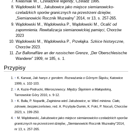
Kwaśniak W.,
Czeladzkie legendy
, Czeladź 1995.
Wądołowski M.,
Jakubowice jako miejsce siemianowicko-
czeladzkich sporów granicznych na przestrzeni dziejów
,
„Siemianowicki Rocznik Muzealny” 2014, nr 13, s. 257-265.
Wądołowski M., Wądołowska P., Wądołowski M.,
Ocalić od
zapomnienia. Rewitalizacja siemianowickiej pamięci
, Chorzów
2023
Wądołowski M., Wądołowska P.,
Przełajka. Szkice historyczne
,
Chorzów 2023.
Zur Ballonaffäre an der russischen Grenze
, „Der Oberschlesische
Wanderer” 1909, nr 185, s. 1.
Przypisy
↑
K. Karwat,
Jak hanys z gorolem. Rozważania o Górnym Śląsku
, Katowice
1999, s. 102-103.
↑
A. Kuzio-Podrucki,
Mieroszewscy. Między Śląskiem a Małopolską
,
Tarnowskie Góry 2010, s. 9-12.
↑
K. Bulla, P. Noparlik,
Zaginiona wieś Jakubowice
, w:
Wieś miniona. Ciało,
zdrowie, bezpieczeństwo
, red. A. Przybyła-Dumin, K. Fokt, P. Nocuń, Chorzów
2023, s. 199-250.
↑
M. Wądołowski,
Jakubowice jako miejsce siemianowicko-czeladzkich sporów
granicznych na przestrzeni dziejów
, „Siemianowicki Rocznik Muzealny”2014,
nr 13, s. 257-265.