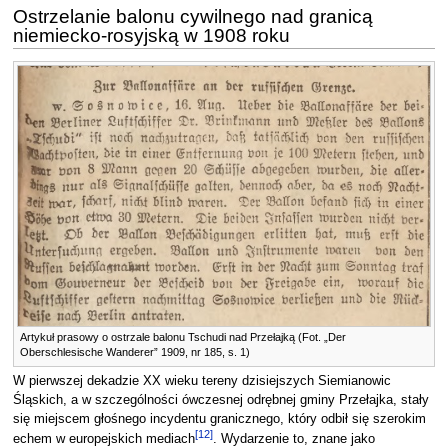
Ostrzelanie balonu cywilnego nad granicą
niemiecko-rosyjską w 1908 roku
Artykuł prasowy o ostrzale balonu Tschudi nad Przełajką (Fot. „Der
Oberschlesische Wanderer” 1909, nr 185, s. 1)
W pierwszej dekadzie XX wieku tereny dzisiejszych Siemianowic
Śląskich, a w szczególności ówczesnej odrębnej gminy Przełajka, stały
się miejscem głośnego incydentu granicznego, który odbił się szerokim
[
12
]
echem w europejskich mediach
. Wydarzenie to, znane jako