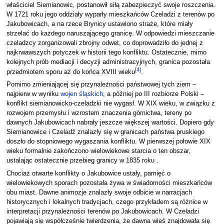
właściciel Siemianowic, postanowił siłą zabezpieczyć swoje roszczenia.
W 1721 roku jego oddziały wyparły mieszkańców Czeladzi z terenów po
Jakubowicach, a na rzece Brynicy ustawiono straże, które miały
strzelać do każdego naruszającego granicę. W odpowiedzi mieszczanie
czeladzcy zorganizowali zbrojny odwet, co doprowadziło do jednej z
najkrwawszych potyczek w historii tego konfliktu. Ostatecznie, mimo
kolejnych prób mediacji i decyzji administracyjnych, granica pozostała
[
4
]
przedmiotem sporu aż do końca XVIII wieku
.
Pomimo zmieniającej się przynależności państwowej tych ziem –
najpierw w wyniku
wojen śląskich
, a później po III rozbiorze Polski –
konflikt siemianowicko-czeladzki nie wygasł. W XIX wieku, w związku z
rozwojem przemysłu i wzrostem znaczenia górnictwa, tereny po
dawnych Jakubowicach nabrały jeszcze większej wartości. Dopiero gdy
Siemianowice i Czeladź znalazły się w granicach państwa pruskiego
doszło do stopniowego wygaszania konfliktu. W pierwszej połowie XIX
wieku formalnie zakończono wielowiekowe starcia o ten obszar,
ustalając ostatecznie przebieg granicy w 1835 roku .
Chociaż otwarte konflikty o Jakubowice ustały, pamięć o
wielowiekowych sporach pozostała żywa w świadomości mieszkańców
obu miast. Dawne animozje znalazły swoje odbicie w narracjach
historycznych i lokalnych tradycjach, czego przykładem są różnice w
interpretacji przynależności terenów po Jakubowicach. W Czeladzi
pojawiają się współcześnie twierdzenia, że dawna wieś znajdowała się