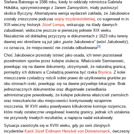
Stefana Batorego w 1586 roku, kiedy to oddziały rotmistrza Gabriela
Hołubka, sprzymierzonego z Janem Zamoyskim, miały pustoszyć
okolice Byczyny. Alternatywna wersja wydarzeń zakłada, że Jakubowice
zostały zniszczone podczas
wojny trzydziestoletniej
, co sugerował m.in.
XIX-wieczny historyk
Józef Lompa
, wskazując na ślady dawnych
zabudowań, widoczne jeszcze w pierwszej połowie XIX wieku.
Niezależnie od dokładnej przyczyny w dokumentach z 1623 roku tereny
dawnej wsi określane są już jako „puste Jakubowice” (
wüst Jakubowitz
),
[
3
]
co oznacza, że miejscowość nie została odbudowana
.
Choć Jakubowice przestały istnieć jako osada, ich teren pozostawał
przedmiotem sporów przez kolejne stulecia. Właściciele Siemianowic,
powołując się na dawne dokumenty, utrzymywali, że naturalną granicą
pomiędzy ich dobrami a Czeladzią powinna być rzeka
Brynica
. Z kolei
mieszczanie czeladzcy rościli sobie prawo do użytkowania gruntów po
obu stronach rzeki, powołując się na dawne przywileje lokacyjne. Brak
jednoznacznych dokumentów oraz długotrwałe zaniedbania
administracyjne powodowały, że kolejne pokolenia właścicieli ziemskich
oraz mieszkańców obu miejscowości kontynuowały wzajemne
roszczenia. W XVII wieku powoływano kilkukrotnie komisje rozjemcze,
które miały ostatecznie uregulować kwestię granicy, jednak ich ustalenia
nie przynosiły trwałych rezultatów, a napięcia nadal eskalowały.
Sytuacja zaostrzyła się w XVIII wieku, gdy po serii zbrojnych
incydentów
Karol Józef Erdmann Henckel von Donnersmarck
, ówczesny