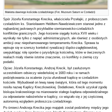
Makieta dawnego kościoła czeladzkiego (Fot. Muzeum Saturn w Czeladzi)
Spór Józefa Konstantego Krecika, właściciela Przełajki, z proboszczem
czeladzkim ks. Stanisławem Heldtem-Nawdziewiczem stanowi jedno z
najbardziej jaskrawych przykładów siemianowicko-czeladzkich
konfliktów granicznych. Jego korzenie sięgały końca XVII wieku i
wynikały nie tylko z napięć administracyjnych, ale również z osobistych
ambicji oraz niepohamowanego temperamentu Krecika. Sprawa ta
wpisuje się w szerszy kontekst rywalizacji śląsko-zagłębiowskiej,
uwypuklając rolę sporów o jurysdykcję kościelną, które w ówczesnych
realiach miały równie istotne znaczenie, co konflikty o ziemię czy
podatki.
Ojciec Józefa Konstantego, Andrzej Krecik, był zasłużonym
uczestnikiem odsieczy wiedeńskiej w 1683 roku i w ramach
podziękowania za ocalenie życia ufundował kaplicę w czeladzkim
kościele. Wybudował on lewą nawę świątyni, która od tego momentu
nosiła nazwę Kaplicy Kreczkowskiej. Dodatkowo, Krecik uzyskał zgodę
biskupa krakowskiego na mianowanie stałego kapłana odpowiedzialnego
za odprawianie nabożeństw w kaplicy, co wiązało się z jej częściową
autonomią względem proboszcza czeladzkiego.
Po śmierci Andrzeja Krecika jego majątek został podzielony między jego