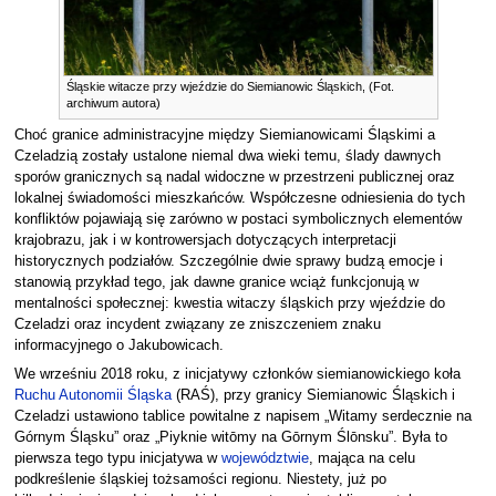
Śląskie witacze przy wjeździe do Siemianowic Śląskich, (Fot.
archiwum autora)
Choć granice administracyjne między Siemianowicami Śląskimi a
Czeladzią zostały ustalone niemal dwa wieki temu, ślady dawnych
sporów granicznych są nadal widoczne w przestrzeni publicznej oraz
lokalnej świadomości mieszkańców. Współczesne odniesienia do tych
konfliktów pojawiają się zarówno w postaci symbolicznych elementów
krajobrazu, jak i w kontrowersjach dotyczących interpretacji
historycznych podziałów. Szczególnie dwie sprawy budzą emocje i
stanowią przykład tego, jak dawne granice wciąż funkcjonują w
mentalności społecznej: kwestia witaczy śląskich przy wjeździe do
Czeladzi oraz incydent związany ze zniszczeniem znaku
informacyjnego o Jakubowicach.
We wrześniu 2018 roku, z inicjatywy członków siemianowickiego koła
Ruchu Autonomii Śląska
(RAŚ), przy granicy Siemianowic Śląskich i
Czeladzi ustawiono tablice powitalne z napisem „Witamy serdecznie na
Górnym Śląsku” oraz „Piyknie witōmy na Gōrnym Ślōnsku”. Była to
pierwsza tego typu inicjatywa w
województwie
, mająca na celu
podkreślenie śląskiej tożsamości regionu. Niestety, już po