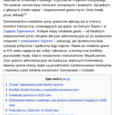
należała do Królestwa Polskiego, a później do Imperium Rosyjskiego.
Ten podział, wzmacniany różnicami ustrojowymi i prawnymi, był jednym
z głównych źródeł napięć i nieporozumień granicznych, które trwały
[
1
]
przez dekady
.
Siemianowicko-czeladzkie spory graniczne wpisują się w szerszy
kontekst historyczny zmieniających się granic na Górnym Śląsku i w
Zagłębiu Dąbrowskim
. Kolejne etapy ustalania granic – od lokalnych
nieporozumień przez oficjalne decyzje administracyjne aż po wydarzenia
związane z
powstaniami śląskimi
– pokazują, jak dynamiczna była
sytuacja polityczna i społeczna tego regionu. Nawet po ustaleniu granic
w XIX wieku napięcia nie znikły całkowicie, a historyczne konflikty
pozostawiły trwały ślad w świadomości mieszkańców. Współcześnie,
choć granice administracyjne nie budzą już większych kontrowersji,
dawniej sporne tereny nadal są przedmiotem zainteresowania historyków
i stanowią część lokalnej tożsamości Siemianowic i Czeladzi.
Spis treści
1
„Puste” Jakubowice jako tereny sporne
2
Konflikt Józefa Krecika z czeladzkim proboszczem
3
Ustalenie granicy w 1835 roku
4
Ostrzelanie balonu cywilnego nad granicą niemiecko-rosyjską w 1908
roku
5
Potyczka na „Saturnie” w 1919 roku