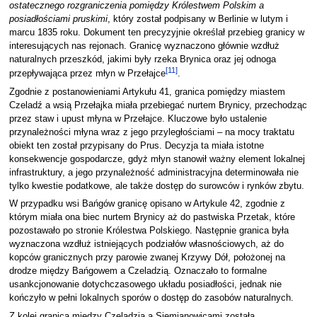
ostatecznego rozgraniczenia pomiędzy Królestwem Polskim a
posiadłościami pruskimi
, który został podpisany w Berlinie w lutym i
marcu 1835 roku. Dokument ten precyzyjnie określał przebieg granicy w
interesujących nas rejonach. Granicę wyznaczono głównie wzdłuż
naturalnych przeszkód, jakimi były rzeka Brynica oraz jej odnoga
[
11
]
przepływająca przez młyn w Przełajce
.
Zgodnie z postanowieniami Artykułu 41, granica pomiędzy miastem
Czeladź a wsią Przełajka miała przebiegać nurtem Brynicy, przechodząc
przez staw i upust młyna w Przełajce. Kluczowe było ustalenie
przynależności młyna wraz z jego przyległościami – na mocy traktatu
obiekt ten został przypisany do Prus. Decyzja ta miała istotne
konsekwencje gospodarcze, gdyż młyn stanowił ważny element lokalnej
infrastruktury, a jego przynależność administracyjna determinowała nie
tylko kwestie podatkowe, ale także dostęp do surowców i rynków zbytu.
W przypadku wsi Bańgów granicę opisano w Artykule 42, zgodnie z
którym miała ona biec nurtem Brynicy aż do pastwiska Przetak, które
pozostawało po stronie Królestwa Polskiego. Następnie granica była
wyznaczona wzdłuż istniejących podziałów własnościowych, aż do
kopców granicznych przy parowie zwanej Krzywy Dół, położonej na
drodze między Bańgowem a Czeladzią. Oznaczało to formalne
usankcjonowanie dotychczasowego układu posiadłości, jednak nie
kończyło w pełni lokalnych sporów o dostęp do zasobów naturalnych.
Z kolei granica między Czeladzią a Siemianowicami została