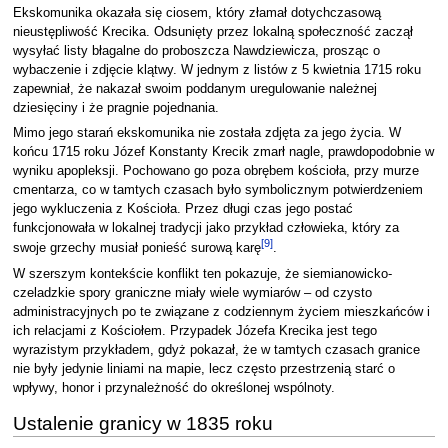
Ekskomunika okazała się ciosem, który złamał dotychczasową
nieustępliwość Krecika. Odsunięty przez lokalną społeczność zaczął
wysyłać listy błagalne do proboszcza Nawdziewicza, prosząc o
wybaczenie i zdjęcie klątwy. W jednym z listów z 5 kwietnia 1715 roku
zapewniał, że nakazał swoim poddanym uregulowanie należnej
dziesięciny i że pragnie pojednania.
Mimo jego starań ekskomunika nie została zdjęta za jego życia. W
końcu 1715 roku Józef Konstanty Krecik zmarł nagle, prawdopodobnie w
wyniku apopleksji. Pochowano go poza obrębem kościoła, przy murze
cmentarza, co w tamtych czasach było symbolicznym potwierdzeniem
jego wykluczenia z Kościoła. Przez długi czas jego postać
funkcjonowała w lokalnej tradycji jako przykład człowieka, który za
[
9
]
swoje grzechy musiał ponieść surową karę
.
W szerszym kontekście konflikt ten pokazuje, że siemianowicko-
czeladzkie spory graniczne miały wiele wymiarów – od czysto
administracyjnych po te związane z codziennym życiem mieszkańców i
ich relacjami z Kościołem. Przypadek Józefa Krecika jest tego
wyrazistym przykładem, gdyż pokazał, że w tamtych czasach granice
nie były jedynie liniami na mapie, lecz często przestrzenią starć o
wpływy, honor i przynależność do określonej wspólnoty.
Ustalenie granicy w 1835 roku