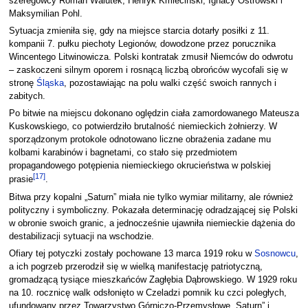
szeregowcy Roman Walutek, Henryk Kmieciński, Ignacy Ostrowski i
Maksymilian Pohl.
Sytuacja zmieniła się, gdy na miejsce starcia dotarły posiłki z 11.
kompanii 7. pułku piechoty Legionów, dowodzone przez porucznika
Wincentego Litwinowicza. Polski kontratak zmusił Niemców do odwrotu
– zaskoczeni silnym oporem i rosnącą liczbą obrońców wycofali się w
stronę
Śląska
, pozostawiając na polu walki część swoich rannych i
zabitych.
Po bitwie na miejscu dokonano oględzin ciała zamordowanego Mateusza
Kuskowskiego, co potwierdziło brutalność niemieckich żołnierzy. W
sporządzonym protokole odnotowano liczne obrażenia zadane mu
kolbami karabinów i bagnetami, co stało się przedmiotem
propagandowego potępienia niemieckiego okrucieństwa w polskiej
[
17
]
prasie
.
Bitwa przy kopalni „Saturn” miała nie tylko wymiar militarny, ale również
polityczny i symboliczny. Pokazała determinację odradzającej się Polski
w obronie swoich granic, a jednocześnie ujawniła niemieckie dążenia do
destabilizacji sytuacji na wschodzie.
Ofiary tej potyczki zostały pochowane 13 marca 1919 roku w
Sosnowcu
,
a ich pogrzeb przerodził się w wielką manifestację patriotyczną,
gromadzącą tysiące mieszkańców Zagłębia Dąbrowskiego. W 1929 roku
na 10. rocznicę walk odsłonięto w Czeladzi pomnik ku czci poległych,
ufundowany przez Towarzystwo Górniczo-Przemysłowe „Saturn” i