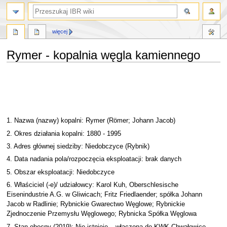
szukaj
więcej
Rymer - kopalnia węgla kamiennego
Przejdź
Przejdź
do
do
nawigacji
wyszukiwania
1. Nazwa (nazwy) kopalni: Rymer (Römer; Johann Jacob)
2. Okres działania kopalni: 1880 - 1995
3. Adres głównej siedziby: Niedobczyce (Rybnik)
4. Data nadania pola/rozpoczęcia eksploatacji: brak danych
5. Obszar eksploatacji: Niedobczyce
6. Właściciel (-e)/ udziałowcy: Karol Kuh, Oberschlesische
Eisenindustrie A.G. w Gliwicach; Fritz Friedlaender; spółka Johann
Jacob w Radlinie; Rybnickie Gwarectwo Węglowe; Rybnickie
Zjednoczenie Przemysłu Węglowego; Rybnicka Spółka Węglowa
7. Stan obecny (2019): Nie istnieje – włączona do KWK Chwałowice