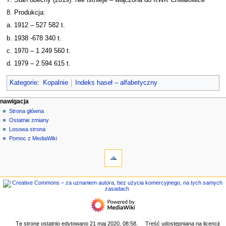
8. Produkcja:
a. 1912 – 527 582 t.
b. 1938 -678 340 t.
c. 1970 – 1 249 560 t.
d. 1979 – 2 594 615 t.
Kategorie
:
Kopalnie
Indeks haseł – alfabetyczny
M
działania na stronie
narzędzia osobiste
nawigacja
strona
zaloguj
Strona główna
e
się
dyskusja
Ostatnie zmiany
n
czytaj
Losowa strona
u
kod
Pomoc z MediaWiki
n
narzędzia
źródłowy
historia
Linkujące
a
Zmiany
w
w
nawigacja
i
linkowanych
Strona
g
Strony
główna
specjalne
a
Ostatnie
Wersja
c
zmiany
do
Losowa
y
Tę stronę ostatnio edytowano 21 maj 2020, 08:58.
Treść udostępniana na licencji
druku