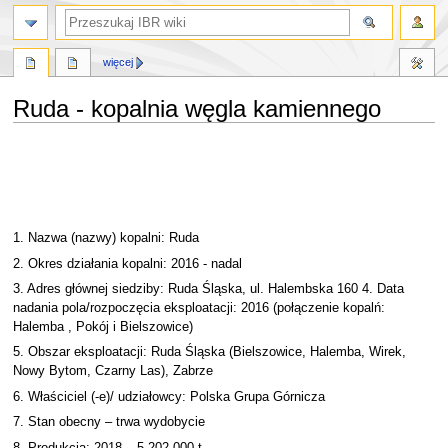
szukaj
więcej
Ruda - kopalnia węgla kamiennego
Przejdź
Przejdź
do
do
nawigacji
wyszukiwania
1. Nazwa (nazwy) kopalni: Ruda
2. Okres działania kopalni: 2016 - nadal
3. Adres głównej siedziby: Ruda Śląska, ul. Halembska 160 4. Data
nadania pola/rozpoczęcia eksploatacji: 2016 (połączenie kopalń:
Halemba , Pokój i Bielszowice)
5. Obszar eksploatacji: Ruda Śląska (Bielszowice, Halemba, Wirek,
Nowy Bytom, Czarny Las), Zabrze
6. Właściciel (-e)/ udziałowcy: Polska Grupa Górnicza
7. Stan obecny – trwa wydobycie
8. Produkcja: 2018 – 5 202 000 t.