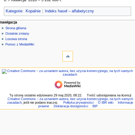
Kategorie
:
Kopalnie
Indeks haseł – alfabetyczny
M
działania na stronie
narzędzia osobiste
nawigacja
strona
zaloguj
Strona główna
e
się
dyskusja
Ostatnie zmiany
n
czytaj
Losowa strona
u
kod
Pomoc z MediaWiki
n
narzędzia
źródłowy
historia
Linkujące
a
Zmiany
w
w
nawigacja
i
linkowanych
Strona
g
Strony
główna
specjalne
a
Ostatnie
Wersja
c
zmiany
do
Losowa
y
Tę stronę ostatnio edytowano 29 maj 2020, 08:22.
Treść udostępniana na licencji
druku
Creative Commons – za uznaniem autora, bez użycia komercyjnego, na tych samych
strona
j
Link
zasadach
, jeśli nie podano inaczej.
Polityka prywatności
O IBR wiki
Informacje
Pomoc
prawne
Deklaracja dostępności
BIP
do
n
z
tej
e
MediaWiki
wersji
Informacje
o
tej