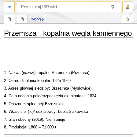
szukaj
więcej
Przemsza - kopalnia węgla kamiennego
Przejdź
Przejdź
do
do
nawigacji
wyszukiwania
1. Nazwa (nazwy) kopalni: Przemsza (Przemsa)
2. Okres działania kopalni: 1825-1869
3. Adres głównej siedziby: Brzezinka (Mysłowice)
4. Data nadania pola/rozpoczęcia eksploatacji: 1824
5. Obszar eksploatacji:Brzezinka
6. Właściciel (-e)/ udziałowcy: Luiza Sułkowska
7. Stan obecny (2019): Nie istnieje
8. Produkcja: 1868 – 71 000 t.