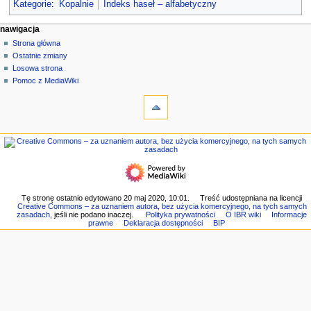
Kategorie
:
Kopalnie
Indeks haseł – alfabetyczny
M
działania na stronie
narzędzia osobiste
nawigacja
strona
zaloguj
Strona główna
e
się
dyskusja
Ostatnie zmiany
n
czytaj
Losowa strona
u
kod
Pomoc z MediaWiki
n
narzędzia
źródłowy
historia
Linkujące
a
Zmiany
w
w
nawigacja
i
linkowanych
Strona
g
Strony
główna
specjalne
a
Ostatnie
Wersja
c
zmiany
do
Losowa
y
Tę stronę ostatnio edytowano 20 maj 2020, 10:01.
Treść udostępniana na licencji
druku
Creative Commons – za uznaniem autora, bez użycia komercyjnego, na tych samych
strona
j
Link
zasadach
, jeśli nie podano inaczej.
Polityka prywatności
O IBR wiki
Informacje
Pomoc
prawne
Deklaracja dostępności
BIP
do
n
z
tej
e
MediaWiki
wersji
Informacje
o
tej
stronie