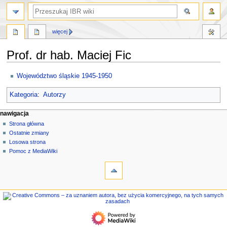
szukaj
więcej
Prof. dr hab. Maciej Fic
Przejdź
Przejdź
Województwo śląskie 1945-1950
do
do
nawigacji
wyszukiwania
Kategoria
:
Autorzy
M
działania na stronie
narzędzia osobiste
nawigacja
strona
zaloguj
Strona główna
e
się
dyskusja
Ostatnie zmiany
n
czytaj
Losowa strona
u
kod
Pomoc z MediaWiki
n
narzędzia
źródłowy
historia
Linkujące
a
Zmiany
w
w
nawigacja
i
linkowanych
Strona
g
Strony
główna
specjalne
a
Ostatnie
Wersja
c
zmiany