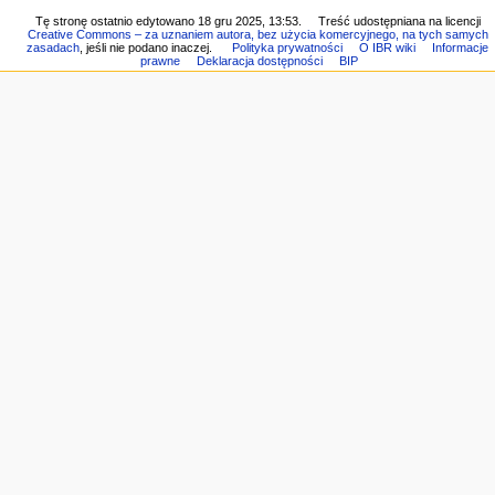
do
Losowa
y
Tę stronę ostatnio edytowano 18 gru 2025, 13:53.
Treść udostępniana na licencji
druku
Creative Commons – za uznaniem autora, bez użycia komercyjnego, na tych samych
strona
j
Link
zasadach
, jeśli nie podano inaczej.
Polityka prywatności
O IBR wiki
Informacje
Pomoc
prawne
Deklaracja dostępności
BIP
do
n
z
tej
e
MediaWiki
wersji
Informacje
o
tej
stronie