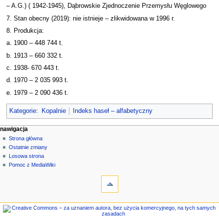
– A.G.) ( 1942-1945), Dąbrowskie Zjednoczenie Przemysłu Węglowego
7. Stan obecny (2019): nie istnieje – zlikwidowana w 1996 r.
8. Produkcja:
a. 1900 – 448 744 t.
b. 1913 – 660 332 t.
c. 1938- 670 443 t.
d. 1970 – 2 035 993 t.
e. 1979 – 2 090 436 t.
Kategorie
:
Kopalnie
Indeks haseł – alfabetyczny
M
działania na stronie
narzędzia osobiste
nawigacja
strona
zaloguj
Strona główna
e
się
dyskusja
Ostatnie zmiany
n
czytaj
Losowa strona
u
kod
Pomoc z MediaWiki
n
narzędzia
źródłowy
historia
Linkujące
a
Zmiany
w
w
nawigacja
i
linkowanych
Strona
g
Strony