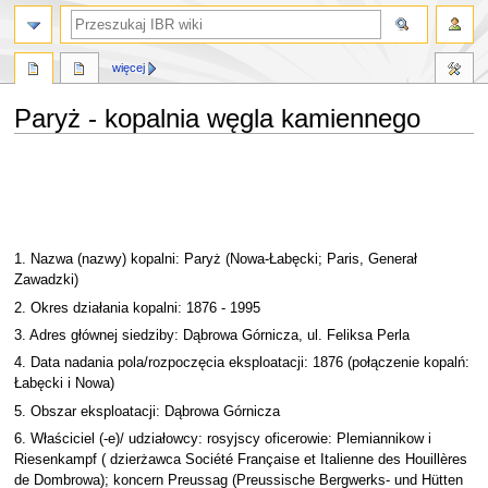
szukaj
więcej
Paryż - kopalnia węgla kamiennego
Przejdź
Przejdź
do
do
nawigacji
wyszukiwania
1. Nazwa (nazwy) kopalni: Paryż (Nowa-Łabęcki; Paris, Generał
Zawadzki)
2. Okres działania kopalni: 1876 - 1995
3. Adres głównej siedziby: Dąbrowa Górnicza, ul. Feliksa Perla
4. Data nadania pola/rozpoczęcia eksploatacji: 1876 (połączenie kopalń:
Łabęcki i Nowa)
5. Obszar eksploatacji: Dąbrowa Górnicza
6. Właściciel (-e)/ udziałowcy: rosyjscy oficerowie: Plemiannikow i
Riesenkampf ( dzierżawca Société Française et Italienne des Houillères
de Dombrowa); koncern Preussag (Preussische Bergwerks- und Hütten