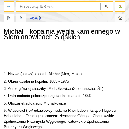
szukaj
więcej
Michał - kopalnia węgla kamiennego w
Siemianowicach Śląskich
Przejdź
Przejdź
do
do
nawigacji
wyszukiwania
1. Nazwa (nazwy) kopalni: Michał (Max, Maks)
2. Okres działania kopalni: 1883 - 1975
3. Adres głównej siedziby: Michałkowice (Siemianowice Śl.)
4. Data nadania pola/rozpoczęcia eksploatacji: 1856
5. Obszar eksploatacji: Michałkowice
6. Właściciel (-e)/ udziałowcy: rodzina Rheinbaben, książę Hugo zu
Hohenlohe – Oehringen; koncern Hermanna Göringa; Chorzowskie
Zjednoczenie Przemysłu Węglowego, Katowickie Zjednoczenie
Przemysłu Węglowego