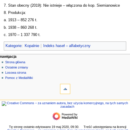
7. Stan obecny (2019): Nie istnieje – włączona do kop. Siemianowice
8. Produkcja:
a. 1913 – 852 276 t.
b. 1938 – 860 268 t.
c. 1970 – 1 337 790 t.
Kategorie
:
Kopalnie
Indeks haseł – alfabetyczny
M
działania na stronie
narzędzia osobiste
nawigacja
strona
zaloguj
Strona główna
e
się
dyskusja
Ostatnie zmiany
n
czytaj
Losowa strona
u
kod
Pomoc z MediaWiki
n
narzędzia
źródłowy
historia
Linkujące
a
Zmiany
w
w
nawigacja
i
linkowanych
Strona
g
Strony
główna
specjalne
a
Ostatnie
Wersja
c
zmiany
do
Losowa
y
Tę stronę ostatnio edytowano 19 maj 2020, 09:30.
Treść udostępniana na licencji
druku