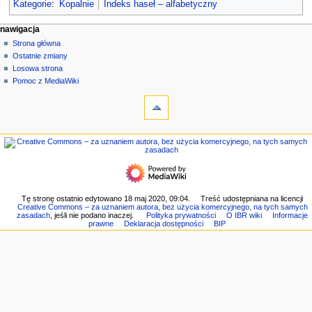
Kategorie
:
Kopalnie
Indeks haseł – alfabetyczny
M
działania na stronie
narzędzia osobiste
nawigacja
strona
zaloguj
Strona główna
e
się
dyskusja
Ostatnie zmiany
n
czytaj
Losowa strona
u
kod
Pomoc z MediaWiki
n
narzędzia
źródłowy
historia
Linkujące
a
Zmiany
w
w
nawigacja
i
linkowanych
Strona
g
Strony
główna
specjalne
a
Ostatnie
Wersja
c
zmiany
do
Losowa
y
Tę stronę ostatnio edytowano 18 maj 2020, 09:04.
Treść udostępniana na licencji
druku
Creative Commons – za uznaniem autora, bez użycia komercyjnego, na tych samych
strona
j
Link
zasadach
, jeśli nie podano inaczej.
Polityka prywatności
O IBR wiki
Informacje
Pomoc
prawne
Deklaracja dostępności
BIP
do
n
z
tej
e
MediaWiki
wersji
Informacje
o
tej
stronie