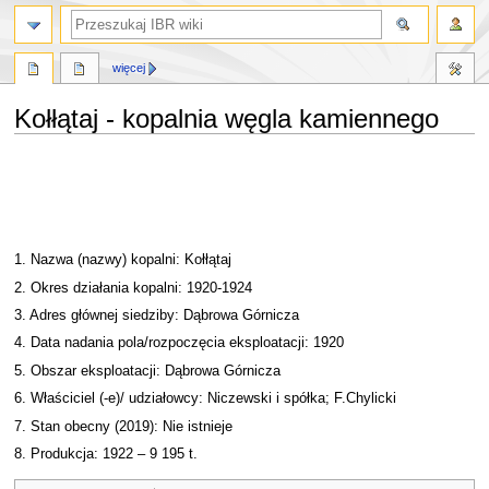
szukaj
więcej
Kołłątaj - kopalnia węgla kamiennego
Przejdź
Przejdź
do
do
nawigacji
wyszukiwania
1. Nazwa (nazwy) kopalni: Kołłątaj
2. Okres działania kopalni: 1920-1924
3. Adres głównej siedziby: Dąbrowa Górnicza
4. Data nadania pola/rozpoczęcia eksploatacji: 1920
5. Obszar eksploatacji: Dąbrowa Górnicza
6. Właściciel (-e)/ udziałowcy: Niczewski i spółka; F.Chylicki
7. Stan obecny (2019): Nie istnieje
8. Produkcja: 1922 – 9 195 t.