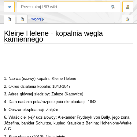
szukaj
więcej
Kleine Helene - kopalnia węgla
kamiennego
Przejdź
Przejdź
do
do
nawigacji
wyszukiwania
1. Nazwa (nazwy) kopalni: Kleine Helene
2. Okres działania kopalni: 1843-1847
3. Adres głównej siedziby: Załęże (Katowice)
4. Data nadania pola/rozpoczęcia eksploatacji: 1843
5. Obszar eksploatacji: Załęże
6. Właściciel (-e)/ udziałowcy: Alexander Fryderyk von Bally, jego żona
Józefina, bankier Schultze, kupiec Krauske z Berlina; Hohenlohe-Werke
A.G.
7. Stan obecny (2019): Nie istnieje