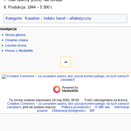
8. Produkcja: 1844 – 5 300 t.
Kategorie
:
Kopalnie
Indeks haseł – alfabetyczny
M
działania na stronie
narzędzia osobiste
nawigacja
strona
zaloguj
Strona główna
e
się
dyskusja
Ostatnie zmiany
n
czytaj
Losowa strona
u
kod
Pomoc z MediaWiki
n
narzędzia
źródłowy
historia
Linkujące
a
Zmiany
w
w
nawigacja
i
linkowanych
Strona
g
Strony
główna
specjalne
a
Ostatnie
Wersja
c
zmiany
do
Losowa
y
Tę stronę ostatnio edytowano 18 maj 2020, 08:50.
Treść udostępniana na licencji
druku
Creative Commons – za uznaniem autora, bez użycia komercyjnego, na tych samych
strona
j
Link
zasadach
, jeśli nie podano inaczej.
Polityka prywatności
O IBR wiki
Informacje
Pomoc
prawne
Deklaracja dostępności
BIP
do
n
z
tej
e
MediaWiki
wersji
Informacje