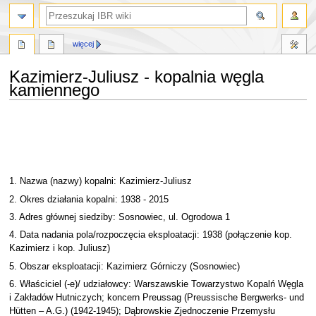
szukaj
więcej
Kazimierz-Juliusz - kopalnia węgla
kamiennego
Przejdź
Przejdź
do
do
nawigacji
wyszukiwania
1. Nazwa (nazwy) kopalni: Kazimierz-Juliusz
2. Okres działania kopalni: 1938 - 2015
3. Adres głównej siedziby: Sosnowiec, ul. Ogrodowa 1
4. Data nadania pola/rozpoczęcia eksploatacji: 1938 (połączenie kop.
Kazimierz i kop. Juliusz)
5. Obszar eksploatacji: Kazimierz Górniczy (Sosnowiec)
6. Właściciel (-e)/ udziałowcy: Warszawskie Towarzystwo Kopalń Węgla
i Zakładów Hutniczych; koncern Preussag (Preussische Bergwerks- und
Hütten – A.G.) (1942-1945); Dąbrowskie Zjednoczenie Przemysłu