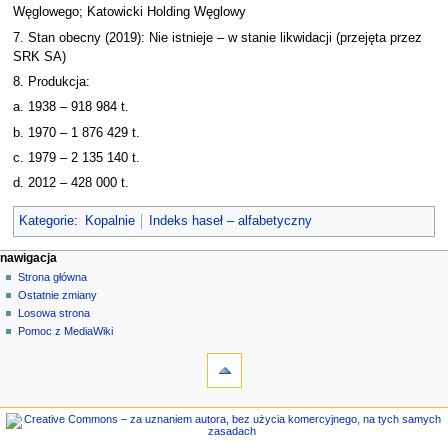
Węglowego; Katowicki Holding Węglowy
7. Stan obecny (2019): Nie istnieje – w stanie likwidacji (przejęta przez
SRK SA)
8. Produkcja:
a. 1938 – 918 984 t.
b. 1970 – 1 876 429 t.
c. 1979 – 2 135 140 t.
d. 2012 – 428 000 t.
Kategorie
:
Kopalnie
Indeks haseł – alfabetyczny
M
działania na stronie
narzędzia osobiste
nawigacja
strona
zaloguj
Strona główna
e
się
dyskusja
Ostatnie zmiany
n
czytaj
Losowa strona
u
kod
Pomoc z MediaWiki
n
narzędzia
źródłowy
historia
Linkujące
a
Zmiany
w
w
nawigacja
i
linkowanych
Strona
g
Strony
główna