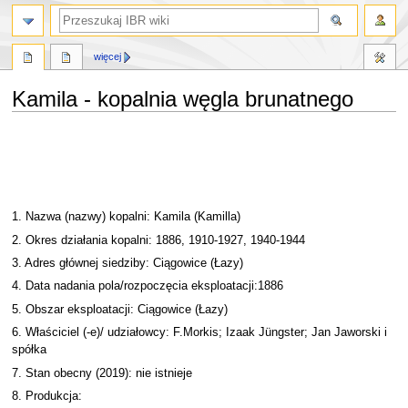
szukaj
więcej
Kamila - kopalnia węgla brunatnego
Przejdź
Przejdź
do
do
nawigacji
wyszukiwania
1. Nazwa (nazwy) kopalni: Kamila (Kamilla)
2. Okres działania kopalni: 1886, 1910-1927, 1940-1944
3. Adres głównej siedziby: Ciągowice (Łazy)
4. Data nadania pola/rozpoczęcia eksploatacji:1886
5. Obszar eksploatacji: Ciągowice (Łazy)
6. Właściciel (-e)/ udziałowcy: F.Morkis; Izaak Jüngster; Jan Jaworski i
spółka
7. Stan obecny (2019): nie istnieje
8. Produkcja: