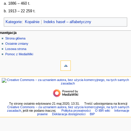
a. 1886 – 460 t.
b. 1913 – 22 259 t.
Kategorie
:
Kopalnie
Indeks haseł – alfabetyczny
M
działania na stronie
narzędzia osobiste
nawigacja
strona
zaloguj
Strona główna
e
się
dyskusja
Ostatnie zmiany
n
czytaj
Losowa strona
u
kod
Pomoc z MediaWiki
n
narzędzia
źródłowy
historia
Linkujące
a
Zmiany
w
w
nawigacja
i
linkowanych
Strona
g
Strony
główna
specjalne
a
Ostatnie
Wersja
c
zmiany
do
Losowa
y
Tę stronę ostatnio edytowano 21 maj 2020, 13:31.
Treść udostępniana na licencji
druku
Creative Commons – za uznaniem autora, bez użycia komercyjnego, na tych samych
strona
j
Link
zasadach
, jeśli nie podano inaczej.
Polityka prywatności
O IBR wiki
Informacje
Pomoc
prawne
Deklaracja dostępności
BIP
do
n
z
tej
e
MediaWiki
wersji
Informacje