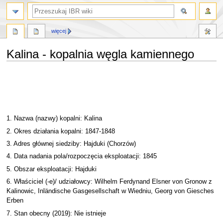
szukaj
więcej
Kalina - kopalnia węgla kamiennego
Przejdź
Przejdź
do
do
nawigacji
wyszukiwania
1. Nazwa (nazwy) kopalni: Kalina
2. Okres działania kopalni: 1847-1848
3. Adres głównej siedziby: Hajduki (Chorzów)
4. Data nadania pola/rozpoczęcia eksploatacji: 1845
5. Obszar eksploatacji: Hajduki
6. Właściciel (-e)/ udziałowcy: Wilhelm Ferdynand Elsner von Gronow z
Kalinowic, Inländische Gasgesellschaft w Wiedniu, Georg von Giesches
Erben
7. Stan obecny (2019): Nie istnieje