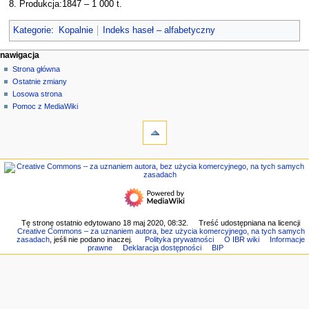
8. Produkcja:1847 – 1 000 t.
Kategorie
:
Kopalnie
Indeks haseł – alfabetyczny
M
działania na stronie
narzędzia osobiste
nawigacja
strona
zaloguj
Strona główna
e
się
dyskusja
Ostatnie zmiany
n
czytaj
Losowa strona
u
kod
Pomoc z MediaWiki
n
narzędzia
źródłowy
historia
Linkujące
a
Zmiany
w
w
nawigacja
i
linkowanych
Strona
g
Strony
główna
specjalne
a
Ostatnie
Wersja
c
zmiany
do
Losowa
y
Tę stronę ostatnio edytowano 18 maj 2020, 08:32.
Treść udostępniana na licencji
druku
Creative Commons – za uznaniem autora, bez użycia komercyjnego, na tych samych
strona
j
Link
zasadach
, jeśli nie podano inaczej.
Polityka prywatności
O IBR wiki
Informacje
Pomoc
prawne
Deklaracja dostępności
BIP
do
n
z
tej
e
MediaWiki
wersji
Informacje
o