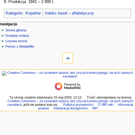
8. Produkcja: 1841 – 2 900 t.
Kategorie
:
Kopalnie
Indeks haseł – alfabetyczny
M
działania na stronie
narzędzia osobiste
nawigacja
strona
zaloguj
Strona główna
e
się
dyskusja
Ostatnie zmiany
n
czytaj
Losowa strona
u
kod
Pomoc z MediaWiki
n
narzędzia
źródłowy
historia
Linkujące
a
Zmiany
w
w
nawigacja
i
linkowanych
Strona
g
Strony
główna
specjalne
a
Ostatnie
Wersja
c
zmiany
do
Losowa
y
Tę stronę ostatnio edytowano 15 maj 2020, 12:12.
Treść udostępniana na licencji
druku
Creative Commons – za uznaniem autora, bez użycia komercyjnego, na tych samych
strona
j
Link
zasadach
, jeśli nie podano inaczej.
Polityka prywatności
O IBR wiki
Informacje
Pomoc
prawne
Deklaracja dostępności
BIP
do
n
z
tej
e
MediaWiki
wersji
Informacje
o