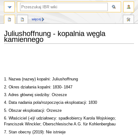
szukaj
więcej
Juliushoffnung - kopalnia węgla
kamiennego
Przejdź
Przejdź
do
do
nawigacji
wyszukiwania
1. Nazwa (nazwy) kopalni: Juliushoffnung
2. Okres działania kopalni: 1830- 1847
3. Adres głównej siedziby: Orzesze
4. Data nadania pola/rozpoczęcia eksploatacji: 1830
5. Obszar eksploatacji: Orzesze
6. Właściciel (-e)/ udziałowcy: spadkobiercy Karola Wojskiego;
Franciszek Winckler; Oberschlesische A.G. für Kohlenbergbau
7. Stan obecny (2019): Nie istnieje