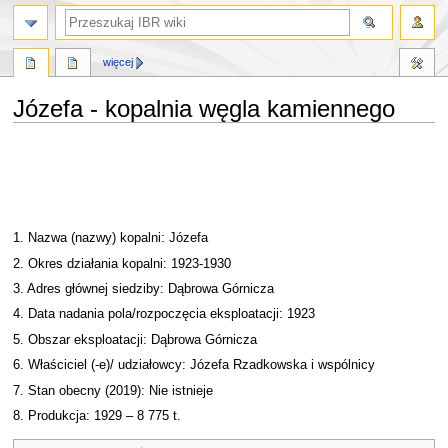
szukaj
więcej
Józefa - kopalnia węgla kamiennego
Przejdź
Przejdź
do
do
nawigacji
wyszukiwania
1. Nazwa (nazwy) kopalni: Józefa
2. Okres działania kopalni: 1923-1930
3. Adres głównej siedziby: Dąbrowa Górnicza
4. Data nadania pola/rozpoczęcia eksploatacji: 1923
5. Obszar eksploatacji: Dąbrowa Górnicza
6. Właściciel (-e)/ udziałowcy: Józefa Rzadkowska i wspólnicy
7. Stan obecny (2019): Nie istnieje
8. Produkcja: 1929 – 8 775 t.