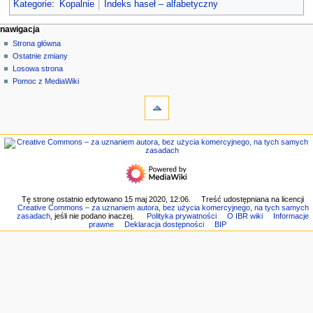
Kategorie
:
Kopalnie
Indeks haseł – alfabetyczny
M
działania na stronie
narzędzia osobiste
nawigacja
strona
zaloguj
Strona główna
e
się
dyskusja
Ostatnie zmiany
n
czytaj
Losowa strona
u
kod
Pomoc z MediaWiki
n
narzędzia
źródłowy
historia
Linkujące
a
Zmiany
w
w
nawigacja
i
linkowanych
Strona
g
Strony
główna
specjalne
a
Ostatnie
Wersja
c
zmiany
do
Losowa
y
Tę stronę ostatnio edytowano 15 maj 2020, 12:06.
Treść udostępniana na licencji
druku
Creative Commons – za uznaniem autora, bez użycia komercyjnego, na tych samych
strona
j
Link
zasadach
, jeśli nie podano inaczej.
Polityka prywatności
O IBR wiki
Informacje
Pomoc
prawne
Deklaracja dostępności
BIP
do
n
z
tej
e
MediaWiki
wersji
Informacje
o
tej
stronie