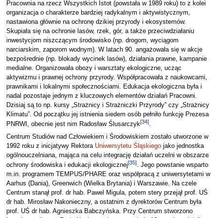
Pracownia na rzecz Wszystkich Istot (powstała w 1989 roku) to z kolei
organizacja o charakterze bardziej radykalnym i aktywistycznym,
nastawiona głównie na ochronę dzikiej przyrody i ekosystemów.
Skupiała się na ochronie lasów, rzek, gór, a także przeciwdziałaniu
inwestycjom niszczącym środowisko (np. drogom, wyciągom
narciarskim, zaporom wodnym). W latach 90. angażowała się w akcje
bezpośrednie (np. blokady wycinek lasów), działania prawne, kampanie
medialne. Organizowała obozy i warsztaty ekologiczne, ucząc
aktywizmu i prawnej ochrony przyrody. Współpracowała z naukowcami,
prawnikami i lokalnymi społecznościami. Edukacja ekologiczna była i
nadal pozostaje jednym z kluczowych elementów działań Pracowni.
Dzisiaj są to np. kursy „Strażnicy i Strażniczki Przyrody” czy „Strażnicy
Klimatu”. Od początku jej istnienia siedem osób pełniło funkcję Prezesa
[
34
]
PNRWI, obecnie jest nim Radosław Ślusarczyk
.
Centrum Studiów nad Człowiekiem i Środowiskiem zostało utworzone w
1992 roku z inicjatywy Rektora
Uniwersytetu Śląskiego
jako jednostka
ogólnouczelniana, mająca na celu integrację działań uczelni w obszarze
[
35
]
ochrony środowiska i edukacji ekologicznej
. Jego powstanie wsparto
m.in. programem TEMPUS/PHARE oraz współpracą z uniwersytetami w
Aarhus (Dania), Greenwich (Wielka Brytania) i Warszawie. Na czele
Centrum stanął prof. dr hab. Pawel Migula, potem stery przejął prof. UŚ
dr hab. Mirosław Nakonieczny, a ostatnim z dyrektorów Centrum była
prof. UŚ dr hab. Agnieszka Babczyńska. Przy Centrum stworzono