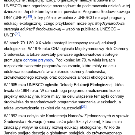
ekologicznej, inspirując rządy, organizacje międzynarodowe (np.
UNESCO) oraz organizacje pozarządowe do podejmowania działań w tej
dziedzinie. Jej efektem było m.in. powstanie Programu Środowiskowego
[
19
]
ONZ (UNEP)
, który później wspólnie z UNESCO rozwijał programy
edukacji ekologicznej, czego przykładem może być
Międzynarodowa
strategia edukacji środowiskowej
– wspólna publikacja UNESCO –
[
20
]
UNEP
.
W latach 70. i 80. XX wieku nastąpił intensywny rozwój edukacji
ekologicznej. W 1975 roku ONZ ogłosiło Międzynarodowy Rok Ochrony
Środowiska, a także powstały pierwsze ogólnoświatowe strategie
promujące
ochronę przyrody
. Pod koniec lat 70. w wielu krajach
rozpoczęto tworzenie programów nauczania, które miały na celu
edukowanie społeczeństw w zakresie ochrony środowiska,
zrównoważonego rozwoju oraz odpowiedzialności ekologicznej.
W 1985 roku UNESCO ogłosiło Dekadę Edukacji Ekologicznej, która
trwała do 1994 roku. W ramach tego programu zrealizowano liczne
projekty edukacyjne, które miały na celu włączenie tematyki ochrony
środowiska do standardowych programów nauczania w szkołach, a
[
21
]
także wprowadzenie szkoleń dla nauczycieli
.
W 1992 roku odbyła się Konferencja Narodów Zjednoczonych w sprawie
Środowiska i Rozwoju (znana także jako Szczyt Ziemi), która miała
znaczący wpływ na dalszy rozwój edukacji ekologicznej. W Rio de
Janeiro podjęto decyzję o globalnym podejściu do zrównoważonego