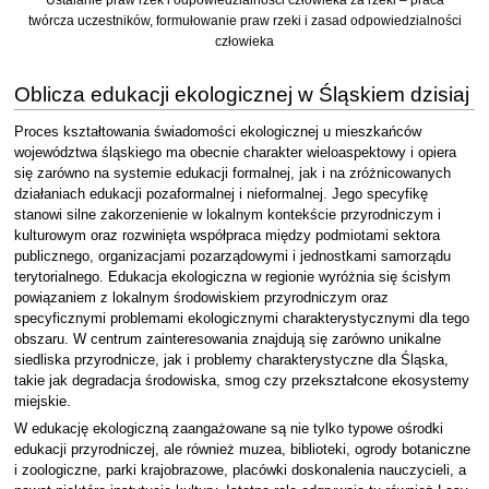
twórcza uczestników, formułowanie praw rzeki i zasad odpowiedzialności
człowieka
Oblicza edukacji ekologicznej w Śląskiem dzisiaj
Proces kształtowania świadomości ekologicznej u mieszkańców
województwa śląskiego ma obecnie charakter wieloaspektowy i opiera
się zarówno na systemie edukacji formalnej, jak i na zróżnicowanych
działaniach edukacji pozaformalnej i nieformalnej. Jego specyfikę
stanowi silne zakorzenienie w lokalnym kontekście przyrodniczym i
kulturowym oraz rozwinięta współpraca między podmiotami sektora
publicznego, organizacjami pozarządowymi i jednostkami samorządu
terytorialnego. Edukacja ekologiczna w regionie wyróżnia się ścisłym
powiązaniem z lokalnym środowiskiem przyrodniczym oraz
specyficznymi problemami ekologicznymi charakterystycznymi dla tego
obszaru. W centrum zainteresowania znajdują się zarówno unikalne
siedliska przyrodnicze, jak i problemy charakterystyczne dla Śląska,
takie jak degradacja środowiska, smog czy przekształcone ekosystemy
miejskie.
W edukację ekologiczną zaangażowane są nie tylko typowe ośrodki
edukacji przyrodniczej, ale również muzea, biblioteki, ogrody botaniczne
i zoologiczne, parki krajobrazowe, placówki doskonalenia nauczycieli, a