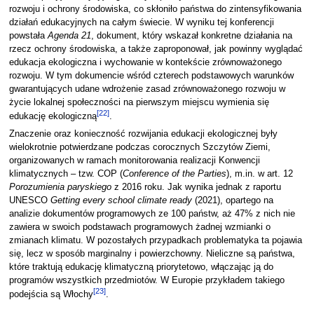
rozwoju i ochrony środowiska, co skłoniło państwa do zintensyfikowania
działań edukacyjnych na całym świecie. W wyniku tej konferencji
powstała
Agenda 21
, dokument, który wskazał konkretne działania na
rzecz ochrony środowiska, a także zaproponował, jak powinny wyglądać
edukacja ekologiczna i wychowanie w kontekście zrównoważonego
rozwoju. W tym dokumencie wśród czterech podstawowych warunków
gwarantujących udane wdrożenie zasad zrównoważonego rozwoju w
życie lokalnej społeczności na pierwszym miejscu wymienia się
[
22
]
edukację ekologiczną
.
Znaczenie oraz konieczność rozwijania edukacji ekologicznej były
wielokrotnie potwierdzane podczas corocznych Szczytów Ziemi,
organizowanych w ramach monitorowania realizacji Konwencji
klimatycznych – tzw. COP (
Conference of the Parties
), m.in. w art. 12
Porozumienia paryskiego
z 2016 roku. Jak wynika jednak z raportu
UNESCO
Getting every school climate ready
(2021), opartego na
analizie dokumentów programowych ze 100 państw, aż 47% z nich nie
zawiera w swoich podstawach programowych żadnej wzmianki o
zmianach klimatu. W pozostałych przypadkach problematyka ta pojawia
się, lecz w sposób marginalny i powierzchowny. Nieliczne są państwa,
które traktują edukację klimatyczną priorytetowo, włączając ją do
programów wszystkich przedmiotów. W Europie przykładem takiego
[
23
]
podejścia są Włochy
.