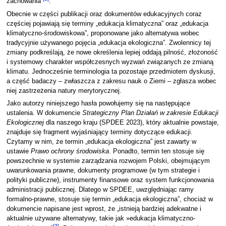
zachowania”
.
Obecnie w części publikacji oraz dokumentów edukacyjnych coraz
częściej pojawiają się terminy „edukacja klimatyczna” oraz „edukacja
klimatyczno-środowiskowa”, proponowane jako alternatywa wobec
tradycyjnie używanego pojęcia „edukacja ekologiczna”. Zwolennicy tej
zmiany podkreślają, że nowe określenia lepiej oddają pilność, złożoność
i systemowy charakter współczesnych wyzwań związanych ze zmianą
klimatu. Jednocześnie terminologia ta pozostaje przedmiotem dyskusji,
a część badaczy – zwłaszcza z zakresu nauk o Ziemi – zgłasza wobec
niej zastrzeżenia natury merytorycznej.
Jako autorzy niniejszego hasła powołujemy się na następujące
ustalenia. W dokumencie
Strategiczny Plan Działań w zakresie Edukacji
Ekologicznej
dla naszego kraju (SPDEE 2023), który aktualnie powstaje,
znajduje się fragment wyjaśniający terminy dotyczące edukacji.
Czytamy w nim, że termin „edukacja ekologiczna” jest zawarty w
ustawie
Prawo ochrony środowiska
. Ponadto, termin ten stosuje się
powszechnie w systemie zarządzania rozwojem Polski, obejmującym
uwarunkowania prawne, dokumenty programowe (w tym strategie i
polityki publiczne), instrumenty finansowe oraz system funkcjonowania
administracji publicznej. Dlatego w SPDEE, uwzględniając ramy
formalno-prawne, stosuje się termin „edukacja ekologiczna”, chociaż w
dokumencie napisane jest wprost, że „istnieją bardziej adekwatne i
aktualnie używane alternatywy, takie jak »edukacja klimatyczno-
[
3
]