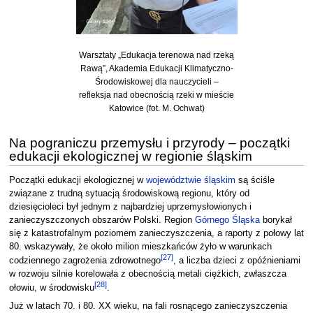
Warsztaty „Edukacja terenowa nad rzeką
Rawą”, Akademia Edukacji Klimatyczno-
Środowiskowej dla nauczycieli –
refleksja nad obecnością rzeki w mieście
Katowice (fot. M. Ochwat)
Na pograniczu przemysłu i przyrody – początki
edukacji ekologicznej w regionie śląskim
Początki edukacji ekologicznej w
województwie śląskim
są ściśle
związane z trudną sytuacją środowiskową regionu, który od
dziesięcioleci był jednym z najbardziej uprzemysłowionych i
zanieczyszczonych obszarów Polski. Region
Górnego Śląska
borykał
się z katastrofalnym poziomem zanieczyszczenia, a raporty z połowy lat
80. wskazywały, że około milion mieszkańców żyło w warunkach
[
27
]
codziennego zagrożenia zdrowotnego
, a liczba dzieci z opóźnieniami
w rozwoju silnie korelowała z obecnością metali ciężkich, zwłaszcza
[
28
]
ołowiu, w środowisku
.
Już w latach 70. i 80. XX wieku, na fali rosnącego zanieczyszczenia