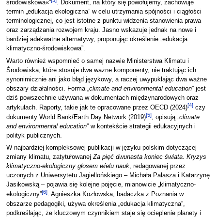
środowiskowa«”
. Dokument, na który się powołujemy, zachowuje
termin „edukacja ekologiczna” w celu utrzymania spójności i ciągłości
terminologicznej, co jest istotne z punktu widzenia stanowienia prawa
oraz zarządzania rozwojem kraju. Jasno wskazuje jednak na nowe i
bardziej adekwatne alternatywy, proponując określenie „edukacja
klimatyczno-środowiskowa”.
Warto również wspomnieć o samej nazwie Ministerstwa Klimatu i
Środowiska, które stosuje dwa ważne komponenty, nie traktując ich
synonimicznie ani jako błąd językowy, a raczej uwypuklając dwa ważne
obszary działalności. Forma „
climate and environmental education
” jest
dziś powszechnie używana w dokumentach międzynarodowych oraz
[
4
]
artykułach. Raporty, takie jak te opracowane przez OECD (2024)
czy
[
5
]
dokumenty World Bank/Earth Day Network (2019)
, opisują „
climate
and environmental education
” w kontekście strategii edukacyjnych i
polityk publicznych.
W najbardziej kompleksowej publikacji w języku polskim dotyczącej
zmiany klimatu, zatytułowanej
Za pięć dwunasta koniec świata. Kryzys
klimatyczno-ekologiczny głosem wielu nauk
, redagowanej przez
uczonych z Uniwersytetu Jagiellońskiego – Michała Pałasza i Katarzynę
Jasikowską – pojawia się kolejne pojęcie, mianowicie „klimatyczno-
[
6
]
ekologiczny”
. Agnieszka Kozłowska, badaczka z Poznania w
obszarze pedagogiki, używa określenia „edukacja klimatyczna”,
podkreślając, że kluczowym czynnikiem staje się ocieplenie planety i