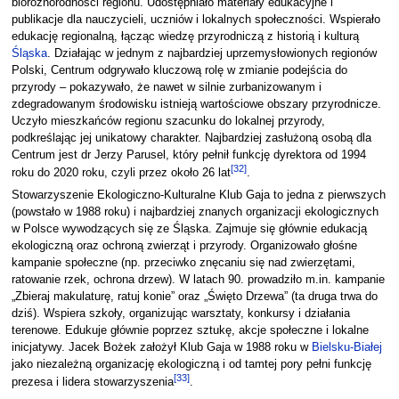
bioróżnorodności regionu. Udostępniało materiały edukacyjne i
publikacje dla nauczycieli, uczniów i lokalnych społeczności. Wspierało
edukację regionalną, łącząc wiedzę przyrodniczą z historią i kulturą
Śląska
. Działając w jednym z najbardziej uprzemysłowionych regionów
Polski, Centrum odgrywało kluczową rolę w zmianie podejścia do
przyrody – pokazywało, że nawet w silnie zurbanizowanym i
zdegradowanym środowisku istnieją wartościowe obszary przyrodnicze.
Uczyło mieszkańców regionu szacunku do lokalnej przyrody,
podkreślając jej unikatowy charakter. Najbardziej zasłużoną osobą dla
Centrum jest dr Jerzy Parusel, który pełnił funkcję dyrektora od 1994
[
32
]
roku do 2020 roku, czyli przez około 26 lat
.
Stowarzyszenie Ekologiczno-Kulturalne Klub Gaja to jedna z pierwszych
(powstało w 1988 roku) i najbardziej znanych organizacji ekologicznych
w Polsce wywodzących się ze Śląska. Zajmuje się głównie edukacją
ekologiczną oraz ochroną zwierząt i przyrody. Organizowało głośne
kampanie społeczne (np. przeciwko znęcaniu się nad zwierzętami,
ratowanie rzek, ochrona drzew). W latach 90. prowadziło m.in. kampanie
„Zbieraj makulaturę, ratuj konie” oraz „Święto Drzewa” (ta druga trwa do
dziś). Wspiera szkoły, organizując warsztaty, konkursy i działania
terenowe. Edukuje głównie poprzez sztukę, akcje społeczne i lokalne
inicjatywy. Jacek Bożek założył Klub Gaja w 1988 roku w
Bielsku‑Białej
jako niezależną organizację ekologiczną i od tamtej pory pełni funkcję
[
33
]
prezesa i lidera stowarzyszenia
.