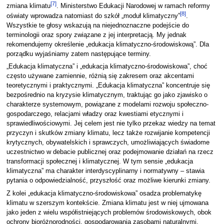
[
7
]
zmiana klimatu
. Ministerstwo Edukacji Narodowej w ramach reformy
[
8
]
oświaty wprowadza natomiast do szkół „moduł klimatyczny”
.
Wszystkie te głosy wskazują na niejednoznaczne podejście do
terminologii oraz spory związane z jej interpretacją. My jednak
rekomendujemy określenie „edukacja klimatyczno-środowiskową”. Dla
porządku wyjaśniamy zatem następujące terminy.
„Edukacja klimatyczna” i „edukacja klimatyczno-środowiskowa”, choć
często używane zamiennie, różnią się zakresem oraz akcentami
teoretycznymi i praktycznymi. „Edukacja klimatyczna” koncentruje się
bezpośrednio na kryzysie klimatycznym, traktując go jako zjawisko o
charakterze systemowym, powiązane z modelami rozwoju społeczno-
gospodarczego, relacjami władzy oraz kwestiami etycznymi i
sprawiedliwościowymi. Jej celem jest nie tylko przekaz wiedzy na temat
przyczyn i skutków zmiany klimatu, lecz także rozwijanie kompetencji
krytycznych, obywatelskich i sprawczych, umożliwiających świadome
uczestnictwo w debacie publicznej oraz podejmowanie działań na rzecz
transformacji społecznej i klimatycznej. W tym sensie „edukacja
klimatyczna” ma charakter interdyscyplinarny i normatywny – stawia
pytania o odpowiedzialność, przyszłość oraz możliwe kierunki zmiany.
Z kolei „edukacja klimatyczno-środowiskowa” osadza problematykę
klimatu w szerszym kontekście. Zmiana klimatu jest w niej ujmowana
jako jeden z wielu współistniejących problemów środowiskowych, obok
ochrony bioróżnorodności, gospodarowania zasobami naturalnymi,