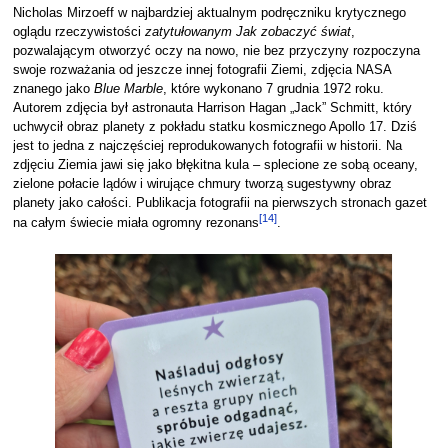
Nicholas Mirzoeff w najbardziej aktualnym podręczniku krytycznego
oglądu rzeczywistości
zatytułowanym Jak zobaczyć świat
,
pozwalającym otworzyć oczy na nowo, nie bez przyczyny rozpoczyna
swoje rozważania od jeszcze innej fotografii Ziemi, zdjęcia NASA
znanego jako
Blue
Marble
, które wykonano 7 grudnia 1972 roku.
Autorem zdjęcia był astronauta Harrison Hagan „Jack” Schmitt, który
uchwycił obraz planety z pokładu statku kosmicznego Apollo 17. Dziś
jest to jedna z najczęściej reprodukowanych fotografii w historii. Na
zdjęciu Ziemia jawi się jako błękitna kula – splecione ze sobą oceany,
zielone połacie lądów i wirujące chmury tworzą sugestywny obraz
planety jako całości. Publikacja fotografii na pierwszych stronach gazet
[
14
]
na całym świecie miała ogromny rezonans
.