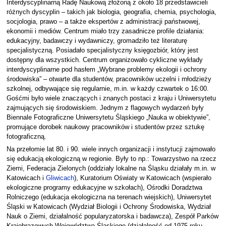
Interdyscyplinarną Radę Naukową złożoną z około 18 przedstawicieli
różnych dyscyplin – takich jak biologia, geografia, chemia, psychologia,
socjologia, prawo – a także ekspertów z administracji państwowej,
ekonomii i mediów. Centrum miało trzy zasadnicze profile działania:
edukacyjny, badawczy i wydawniczy, gromadziło też literaturę
specjalistyczną. Posiadało specjalistyczny księgozbiór, który jest
dostępny dla wszystkich. Centrum organizowało cykliczne wykłady
interdyscyplinarne pod hasłem „Wybrane problemy ekologii i ochrony
środowiska” – otwarte dla studentów, pracowników uczelni i młodzieży
szkolnej, odbywające się regularnie, m.in. w każdy czwartek o 16:00.
Gośćmi było wiele znaczących i znanych postaci z kraju i Uniwersytetu
zajmujących się środowiskiem. Jednym z flagowych wydarzeń były
Biennale Fotograficzne Uniwersytetu Śląskiego „Nauka w obiektywie”,
promujące dorobek naukowy pracowników i studentów przez sztukę
fotograficzną.
Na przełomie lat 80. i 90. wiele innych organizacji i instytucji zajmowało
się edukacją ekologiczną w regionie. Były to np.: Towarzystwo na rzecz
Ziemi, Federacja Zielonych (oddziały lokalne na Śląsku działały m.in. w
Katowicach i
Gliwicach
), Kuratorium Oświaty w Katowicach (wspierało
ekologiczne programy edukacyjne w szkołach), Ośrodki Doradztwa
Rolniczego (edukacja ekologiczna na terenach wiejskich), Uniwersytet
Śląski w Katowicach (Wydział Biologii i Ochrony Środowiska, Wydział
Nauk o Ziemi, działalność popularyzatorska i badawcza), Zespół Parków