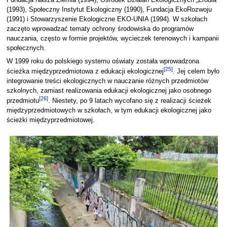
Fundacja Nasza Ziemia (1994), Ośrodek Działań Ekologicznych „Źródła”
(1993), Społeczny Instytut Ekologiczny (1990), Fundacja EkoRozwoju
(1991) i Stowarzyszenie Ekologiczne EKO-UNIA (1994). W szkołach
zaczęto wprowadzać tematy ochrony środowiska do programów
nauczania, często w formie projektów, wycieczek terenowych i kampanii
społecznych.
W 1999 roku do polskiego systemu oświaty została wprowadzona
[
25
]
ścieżka międzyprzedmiotowa z edukacji ekologicznej
. Jej celem było
integrowanie treści ekologicznych w nauczanie różnych przedmiotów
szkolnych, zamiast realizowania edukacji ekologicznej jako osobnego
[
26
]
przedmiotu
. Niestety, po 9 latach wycofano się z realizacji ścieżek
międzyprzedmiotowych w szkołach, w tym edukacji ekologicznej jako
ścieżki międzyprzedmiotowej.