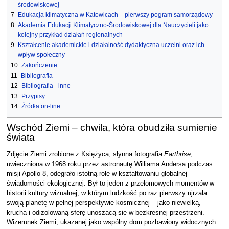
środowiskowej
7
Edukacja klimatyczna w Katowicach – pierwszy pogram samorządowy
8
Akademia Edukacji Klimatyczno-Środowiskowej dla Nauczycieli jako
kolejny przykład działań regionalnych
9
Kształcenie akademickie i działalność dydaktyczna uczelni oraz ich
wpływ społeczny
10
Zakończenie
11
Bibliografia
12
Bibliografia - inne
13
Przypisy
14
Źródła on-line
Wschód Ziemi – chwila, która obudziła sumienie
świata
Zdjęcie Ziemi zrobione z Księżyca, słynna fotografia
Earthrise
,
uwieczniona w 1968 roku przez astronautę Williama Andersa podczas
misji Apollo 8, odegrało istotną rolę w kształtowaniu globalnej
świadomości ekologicznej. Był to jeden z przełomowych momentów w
historii kultury wizualnej, w którym ludzkość po raz pierwszy ujrzała
swoją planetę w pełnej perspektywie kosmicznej – jako niewielką,
kruchą i odizolowaną sferę unoszącą się w bezkresnej przestrzeni.
Wizerunek Ziemi, ukazanej jako wspólny dom pozbawiony widocznych