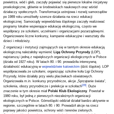
powietrza, wód i gleb, zaczęły pojawiać się pierwsze lokalne inicjatywy
proekologiczne, głównie w środowiskach naukowych oraz wśród
działaczy społecznych. Transformacja ustrojowa i rozwój samorządów
po 1989 roku umożliwiły szersze działania na rzecz edukacji
ekologicznej. Samorządy województwa śląskiego zaczęły realizować
programy lokalne wspierające edukację ekologiczną, często we
współpracy ze szkołami, uczelniami i organizacjami pozarządowymi.
Organizowano liczne konkursy, kampanie edukacyjne i warsztaty dla
dzieci i młodzieży.
Z organizacji i instytucji zajmujących się w tamtym okresie edukacją
ekologiczną należałoby wymienić
Ligę Ochrony Przyrody
(LOP),
najstarszą i jedną z największych organizacji ekologicznych w Polsce
(działa od 1927 roku). W latach 80. i 90. prowadziła intensywną
działalność edukacyjną w
województwie katowickim
(dziś śląskie). LOP
współpracowała ze szkołami, organizując szkolne koła Ligi Ochrony
Przyrody, które działały przy wielu placówkach oświatowych.
Organizowała m.in. konkursy przyrodnicze, akcje „Sprzątanie świata”,
[
29
]
szkolenia, obozy przyrodnicze i prelekcje w szkołach
. Duże
znaczenie w tym okresie miał
Polski Klub Ekologiczny
. Powstał w
1980 roku, był jedną z pierwszych niezależnych organizacji
ekologicznych w Polsce. Górnośląski oddział działał bardzo aktywnie w
regionie, szczególnie w latach 80. i 90. Prowadził akcje na rzecz
poprawy jakości powietrza, ochrony wód i terenów zielonych.