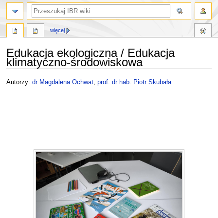
szukaj
więcej
Edukacja ekologiczna / Edukacja
klimatyczno-środowiskowa
Przejdź
Przejdź
Autorzy:
dr Magdalena Ochwat
,
prof. dr hab. Piotr Skubała
do
do
nawigacji
wyszukiwania