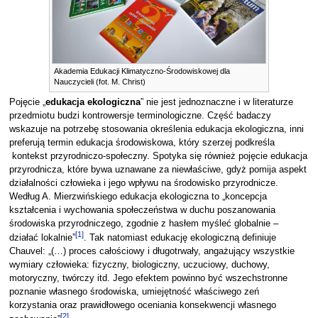
Akademia Edukacji Klimatyczno-Środowiskowej dla
Nauczycieli (fot. M. Christ)
Pojęcie „
edukacja ekologiczna
” nie jest jednoznaczne i w literaturze
przedmiotu budzi kontrowersje terminologiczne. Część badaczy
wskazuje na potrzebę stosowania określenia edukacja ekologiczna, inni
preferują termin edukacja środowiskowa, który szerzej podkreśla
kontekst przyrodniczo-społeczny. Spotyka się również pojęcie edukacja
przyrodnicza, które bywa uznawane za niewłaściwe, gdyż pomija aspekt
działalności człowieka i jego wpływu na środowisko przyrodnicze.
Według A. Mierzwińskiego edukacja ekologiczna to „koncepcja
kształcenia i wychowania społeczeństwa w duchu poszanowania
środowiska przyrodniczego, zgodnie z hasłem myśleć globalnie –
[
1
]
działać lokalnie”
. Tak natomiast edukację ekologiczną definiuje
Chauvel: „(…) proces całościowy i długotrwały, angażujący wszystkie
wymiary człowieka: fizyczny, biologiczny, uczuciowy, duchowy,
motoryczny, twórczy itd. Jego efektem powinno być wszechstronne
poznanie własnego środowiska, umiejętność właściwego zeń
korzystania oraz prawidłowego oceniania konsekwencji własnego
[
2
]