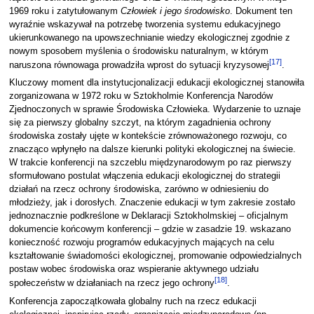
1969 roku i zatytułowanym
Człowiek i jego środowisko
. Dokument ten
wyraźnie wskazywał na potrzebę tworzenia systemu edukacyjnego
ukierunkowanego na upowszechnianie wiedzy ekologicznej zgodnie z
nowym sposobem myślenia o środowisku naturalnym, w którym
[
17
]
naruszona równowaga prowadziła wprost do sytuacji kryzysowej
.
Kluczowy moment dla instytucjonalizacji edukacji ekologicznej stanowiła
zorganizowana w 1972 roku w Sztokholmie Konferencja Narodów
Zjednoczonych w sprawie Środowiska Człowieka. Wydarzenie to uznaje
się za pierwszy globalny szczyt, na którym zagadnienia ochrony
środowiska zostały ujęte w kontekście zrównoważonego rozwoju, co
znacząco wpłynęło na dalsze kierunki polityki ekologicznej na świecie.
W trakcie konferencji na szczeblu międzynarodowym po raz pierwszy
sformułowano postulat włączenia edukacji ekologicznej do strategii
działań na rzecz ochrony środowiska, zarówno w odniesieniu do
młodzieży, jak i dorosłych. Znaczenie edukacji w tym zakresie zostało
jednoznacznie podkreślone w Deklaracji Sztokholmskiej – oficjalnym
dokumencie końcowym konferencji – gdzie w zasadzie 19. wskazano
konieczność rozwoju programów edukacyjnych mających na celu
kształtowanie świadomości ekologicznej, promowanie odpowiedzialnych
postaw wobec środowiska oraz wspieranie aktywnego udziału
[
18
]
społeczeństw w działaniach na rzecz jego ochrony
.
Konferencja zapoczątkowała globalny ruch na rzecz edukacji