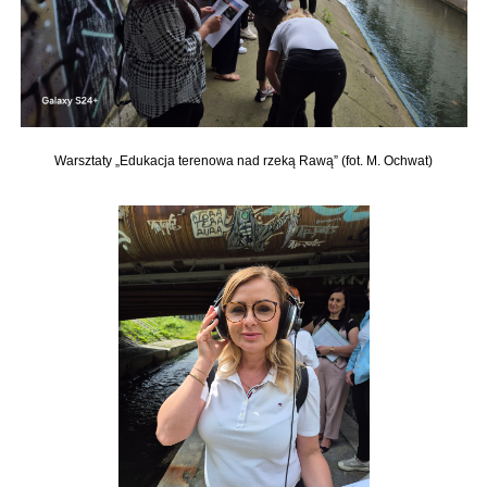
Warsztaty „Edukacja terenowa nad rzeką Rawą” (fot. M. Ochwat)