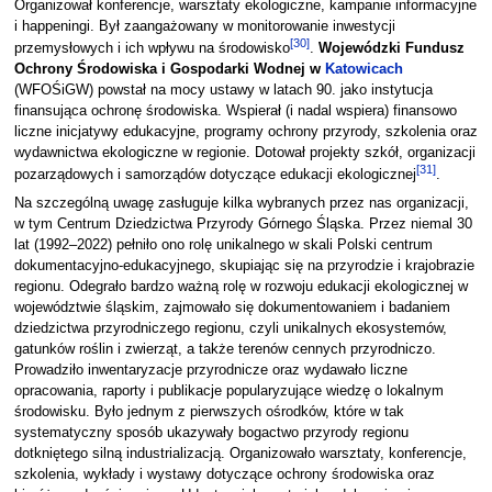
Organizował konferencje, warsztaty ekologiczne, kampanie informacyjne
i happeningi. Był zaangażowany w monitorowanie inwestycji
[
30
]
przemysłowych i ich wpływu na środowisko
.
Wojewódzki Fundusz
Ochrony Środowiska i Gospodarki Wodnej w
Katowicach
(WFOŚiGW) powstał na mocy ustawy w latach 90. jako instytucja
finansująca ochronę środowiska. Wspierał (i nadal wspiera) finansowo
liczne inicjatywy edukacyjne, programy ochrony przyrody, szkolenia oraz
wydawnictwa ekologiczne w regionie. Dotował projekty szkół, organizacji
[
31
]
pozarządowych i samorządów dotyczące edukacji ekologicznej
.
Na szczególną uwagę zasługuje kilka wybranych przez nas organizacji,
w tym Centrum Dziedzictwa Przyrody Górnego Śląska. Przez niemal 30
lat (1992–2022) pełniło ono rolę unikalnego w skali Polski centrum
dokumentacyjno-edukacyjnego, skupiając się na przyrodzie i krajobrazie
regionu. Odegrało bardzo ważną rolę w rozwoju edukacji ekologicznej w
województwie śląskim, zajmowało się dokumentowaniem i badaniem
dziedzictwa przyrodniczego regionu, czyli unikalnych ekosystemów,
gatunków roślin i zwierząt, a także terenów cennych przyrodniczo.
Prowadziło inwentaryzacje przyrodnicze oraz wydawało liczne
opracowania, raporty i publikacje popularyzujące wiedzę o lokalnym
środowisku. Było jednym z pierwszych ośrodków, które w tak
systematyczny sposób ukazywały bogactwo przyrody regionu
dotkniętego silną industrializacją. Organizowało warsztaty, konferencje,
szkolenia, wykłady i wystawy dotyczące ochrony środowiska oraz