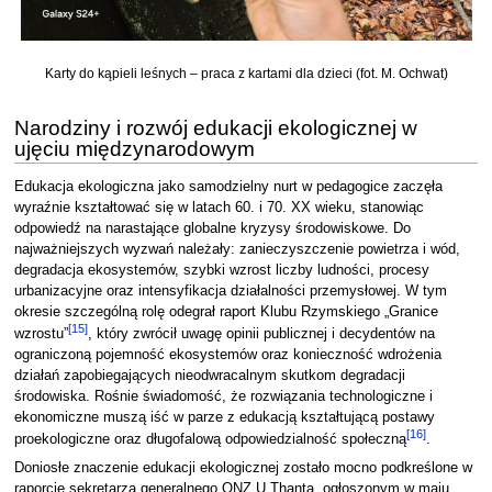
Karty do kąpieli leśnych – praca z kartami dla dzieci (fot. M. Ochwat)
Narodziny i rozwój edukacji ekologicznej w
ujęciu międzynarodowym
Edukacja ekologiczna jako samodzielny nurt w pedagogice zaczęła
wyraźnie kształtować się w latach 60. i 70. XX wieku, stanowiąc
odpowiedź na narastające globalne kryzysy środowiskowe. Do
najważniejszych wyzwań należały: zanieczyszczenie powietrza i wód,
degradacja ekosystemów, szybki wzrost liczby ludności, procesy
urbanizacyjne oraz intensyfikacja działalności przemysłowej. W tym
okresie szczególną rolę odegrał raport Klubu Rzymskiego „Granice
[
15
]
wzrostu”
, który zwrócił uwagę opinii publicznej i decydentów na
ograniczoną pojemność ekosystemów oraz konieczność wdrożenia
działań zapobiegających nieodwracalnym skutkom degradacji
środowiska. Rośnie świadomość, że rozwiązania technologiczne i
ekonomiczne muszą iść w parze z edukacją kształtującą postawy
[
16
]
proekologiczne oraz długofalową odpowiedzialność społeczną
.
Doniosłe znaczenie edukacji ekologicznej zostało mocno podkreślone w
raporcie sekretarza generalnego ONZ U Thanta, ogłoszonym w maju