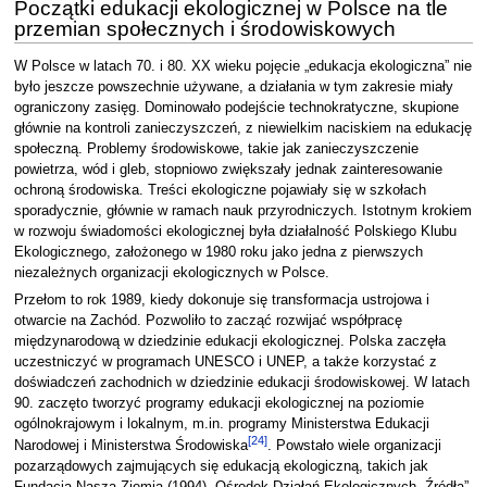
Początki edukacji ekologicznej w Polsce na tle
przemian społecznych i środowiskowych
W Polsce w latach 70. i 80. XX wieku pojęcie „edukacja ekologiczna” nie
było jeszcze powszechnie używane, a działania w tym zakresie miały
ograniczony zasięg. Dominowało podejście technokratyczne, skupione
głównie na kontroli zanieczyszczeń, z niewielkim naciskiem na edukację
społeczną. Problemy środowiskowe, takie jak zanieczyszczenie
powietrza, wód i gleb, stopniowo zwiększały jednak zainteresowanie
ochroną środowiska. Treści ekologiczne pojawiały się w szkołach
sporadycznie, głównie w ramach nauk przyrodniczych. Istotnym krokiem
w rozwoju świadomości ekologicznej była działalność Polskiego Klubu
Ekologicznego, założonego w 1980 roku jako jedna z pierwszych
niezależnych organizacji ekologicznych w Polsce.
Przełom to rok 1989, kiedy dokonuje się transformacja ustrojowa i
otwarcie na Zachód. Pozwoliło to zacząć rozwijać współpracę
międzynarodową w dziedzinie edukacji ekologicznej. Polska zaczęła
uczestniczyć w programach UNESCO i UNEP, a także korzystać z
doświadczeń zachodnich w dziedzinie edukacji środowiskowej. W latach
90. zaczęto tworzyć programy edukacji ekologicznej na poziomie
ogólnokrajowym i lokalnym, m.in. programy Ministerstwa Edukacji
[
24
]
Narodowej i Ministerstwa Środowiska
. Powstało wiele organizacji
pozarządowych zajmujących się edukacją ekologiczną, takich jak