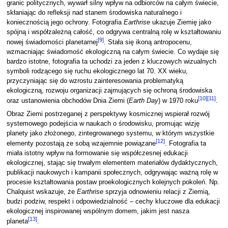
granic politycznych, wywarł silny wpływ na odbiorców na całym świecie,
skłaniając do refleksji nad stanem środowiska naturalnego i
koniecznością jego ochrony. Fotografia
Earthrise
ukazuje Ziemię jako
spójną i współzależną całość, co odgrywa centralną rolę w kształtowaniu
[
9
]
nowej świadomości planetarnej
. Stała się ikoną antropocenu,
wzmacniając świadomość ekologiczną na całym świecie. Co wydaje się
bardzo istotne, fotografia ta uchodzi za jeden z kluczowych wizualnych
symboli rodzącego się ruchu ekologicznego lat 70. XX wieku,
przyczyniając się do wzrostu zainteresowania problematyką
ekologiczną, rozwoju organizacji zajmujących się ochroną środowiska
[
10
]
[
11
]
oraz ustanowienia obchodów Dnia Ziemi (
Earth Day
) w 1970 roku
.
Obraz Ziemi postrzeganej z perspektywy kosmicznej wspierał rozwój
systemowego podejścia w naukach o środowisku, promując wizję
planety jako złożonego, zintegrowanego systemu, w którym wszystkie
[
12
]
elementy pozostają ze sobą wzajemnie powiązane
. Fotografia ta
miała istotny wpływ na formowanie się współczesnej edukacji
ekologicznej, stając się trwałym elementem materiałów dydaktycznych,
publikacji naukowych i kampanii społecznych, odgrywając ważną rolę w
procesie kształtowania postaw proekologicznych kolejnych pokoleń. Np.
Chalquist wskazuje, że
Earthrise
sprzyja odnowieniu relacji z Ziemią,
budzi podziw, respekt i odpowiedzialność – cechy kluczowe dla edukacji
ekologicznej inspirowanej wspólnym domem, jakim jest nasza
[
13
]
planeta
.