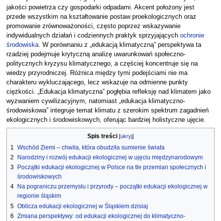
jakości powietrza czy gospodarki odpadami. Akcent położony jest
przede wszystkim na kształtowanie postaw proekologicznych oraz
promowanie zrównoważoności, często poprzez wskazywanie
indywidualnych działań i codziennych praktyk sprzyjających
ochronie
środowiska
. W porównaniu z „edukacją klimatyczną” perspektywa ta
rzadziej podejmuje krytyczną analizę uwarunkowań społeczno-
politycznych kryzysu klimatycznego, a częściej koncentruje się na
wiedzy przyrodniczej. Różnica między tymi podejściami nie ma
charakteru wykluczającego, lecz wskazuje na odmienne punkty
ciężkości. „Edukacja klimatyczna” pogłębia refleksję nad klimatem jako
wyzwaniem cywilizacyjnym, natomiast „edukacja klimatyczno-
środowiskowa” integruje temat klimatu z szerokim spektrum zagadnień
ekologicznych i środowiskowych, oferując bardziej holistyczne ujęcie.
Spis treści
1
Wschód Ziemi – chwila, która obudziła sumienie świata
2
Narodziny i rozwój edukacji ekologicznej w ujęciu międzynarodowym
3
Początki edukacji ekologicznej w Polsce na tle przemian społecznych i
środowiskowych
4
Na pograniczu przemysłu i przyrody – początki edukacji ekologicznej w
regionie śląskim
5
Oblicza edukacji ekologicznej w Śląskiem dzisiaj
6
Zmiana perspektywy: od edukacji ekologicznej do klimatyczno-