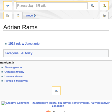
szukaj
więcej
Adrian Rams
Przejdź
Przejdź
do
do
1918 rok w Jaworznie
nawigacji
wyszukiwania
Kategoria
:
Autorzy
M
działania na stronie
narzędzia osobiste
nawigacja
strona
zaloguj
Strona główna
e
się
dyskusja
Ostatnie zmiany
n
czytaj
Losowa strona
u
kod
Pomoc z MediaWiki
n
narzędzia
źródłowy
historia
Linkujące
a
Zmiany
w
w
nawigacja
i
linkowanych
Strona
g
Strony
główna
specjalne