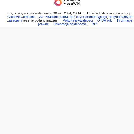
a
Ostatnie
Wersja
c
zmiany
do
Losowa
y
Tę stronę ostatnio edytowano 30 wrz 2024, 20:14.
Treść udostępniana na licencji
druku
Creative Commons – za uznaniem autora, bez użycia komercyjnego, na tych samych
strona
j
Link
zasadach
, jeśli nie podano inaczej.
Polityka prywatności
O IBR wiki
Informacje
Pomoc
prawne
Deklaracja dostępności
BIP
do
n
z
tej
e
MediaWiki
wersji
Informacje
o
tej
stronie