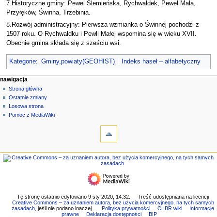
7.Historyczne gminy: Pewel Ślemieńska, Rychwałdek, Pewel Mała,
Przyłęków, Świnna, Trzebinia.
8.Rozwój administracyjny: Pierwsza wzmianka o Świnnej pochodzi z
1507 roku. O Rychwałdku i Pewli Małej wspomina się w wieku XVII.
Obecnie gmina składa się z sześciu wsi.
Kategorie
:
Gminy,powiaty(GEOHIST)
Indeks haseł – alfabetyczny
M
działania na stronie
narzędzia osobiste
nawigacja
strona
zaloguj
Strona główna
e
się
dyskusja
Ostatnie zmiany
n
czytaj
Losowa strona
u
kod
Pomoc z MediaWiki
n
narzędzia
źródłowy
historia
Linkujące
a
Zmiany
w
w
nawigacja
i
linkowanych
Strona
g
Strony
główna
specjalne
a
Ostatnie
Wersja
c
zmiany
do
Losowa
y
Tę stronę ostatnio edytowano 9 sty 2020, 14:32.
Treść udostępniana na licencji
druku
Creative Commons – za uznaniem autora, bez użycia komercyjnego, na tych samych
strona
j
Link
zasadach
, jeśli nie podano inaczej.
Polityka prywatności
O IBR wiki
Informacje
Pomoc
prawne
Deklaracja dostępności
BIP
do