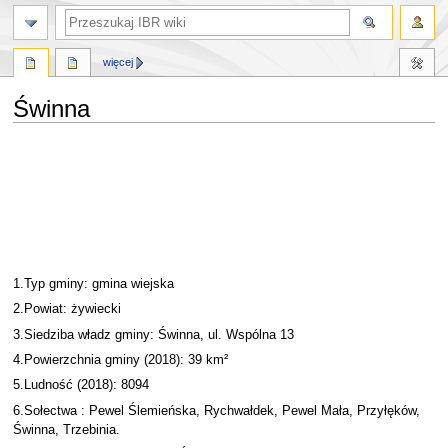
szukaj
więcej
Świnna
Przejdź
Przejdź
do
do
nawigacji
wyszukiwania
1.Typ gminy: gmina wiejska
2.Powiat: żywiecki
3.Siedziba władz gminy: Świnna, ul. Wspólna 13
4.Powierzchnia gminy (2018): 39 km²
5.Ludność (2018): 8094
6.Sołectwa : Pewel Ślemieńska, Rychwałdek, Pewel Mała, Przyłęków,
Świnna, Trzebinia.