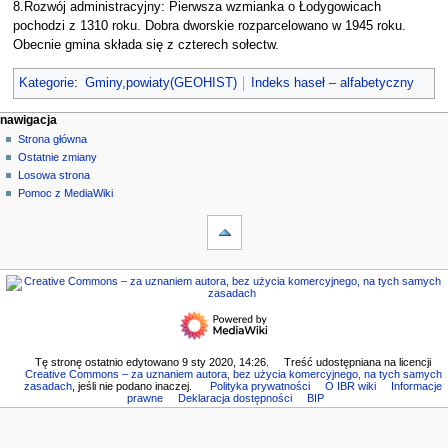
8.Rozwój administracyjny: Pierwsza wzmianka o Łodygowicach
pochodzi z 1310 roku. Dobra dworskie rozparcelowano w 1945 roku.
Obecnie gmina składa się z czterech sołectw.
Kategorie
:
Gminy,powiaty(GEOHIST)
Indeks haseł – alfabetyczny
M
działania na stronie
narzędzia osobiste
nawigacja
strona
zaloguj
Strona główna
e
się
dyskusja
Ostatnie zmiany
n
czytaj
Losowa strona
u
kod
Pomoc z MediaWiki
n
narzędzia
źródłowy
historia
Linkujące
a
Zmiany
w
w
nawigacja
i
linkowanych
Strona
g
Strony
główna
specjalne
a
Ostatnie
Wersja
c
zmiany
do
Losowa
y
Tę stronę ostatnio edytowano 9 sty 2020, 14:26.
Treść udostępniana na licencji
druku
Creative Commons – za uznaniem autora, bez użycia komercyjnego, na tych samych
strona
j
Link
zasadach
, jeśli nie podano inaczej.
Polityka prywatności
O IBR wiki
Informacje
Pomoc
prawne
Deklaracja dostępności
BIP
do
n
z
tej
e
MediaWiki
wersji