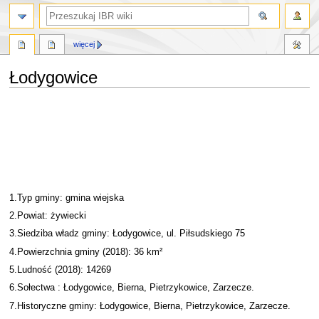
szukaj
więcej
Łodygowice
Przejdź
Przejdź
do
do
nawigacji
wyszukiwania
1.Typ gminy: gmina wiejska
2.Powiat: żywiecki
3.Siedziba władz gminy: Łodygowice, ul. Piłsudskiego 75
4.Powierzchnia gminy (2018): 36 km²
5.Ludność (2018): 14269
6.Sołectwa : Łodygowice, Bierna, Pietrzykowice, Zarzecze.
7.Historyczne gminy: Łodygowice, Bierna, Pietrzykowice, Zarzecze.