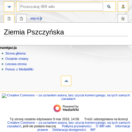
szukaj
więcej
Ziemia Pszczyńska
Przejdź
Przejdź
M
działania na stronie
narzędzia osobiste
nawigacja
do
do
strona
zaloguj
Strona główna
e
nawigacji
wyszukiwania
się
dyskusja
Ostatnie zmiany
n
czytaj
Losowa strona
u
kod
Pomoc z MediaWiki
n
narzędzia
źródłowy
historia
Linkujące
a
Zmiany
w
w
nawigacja
i
linkowanych
Strona
g
Strony
główna
specjalne
a
Ostatnie
Wersja
c
zmiany
do
Losowa
y
Tę stronę ostatnio edytowano 9 mar 2016, 14:58.
Treść udostępniana na licencji
druku
Creative Commons – za uznaniem autora, bez użycia komercyjnego, na tych samych
strona
j
Link
zasadach
, jeśli nie podano inaczej.
Polityka prywatności
O IBR wiki
Informacje
Pomoc
prawne
Deklaracja dostępności
BIP
do