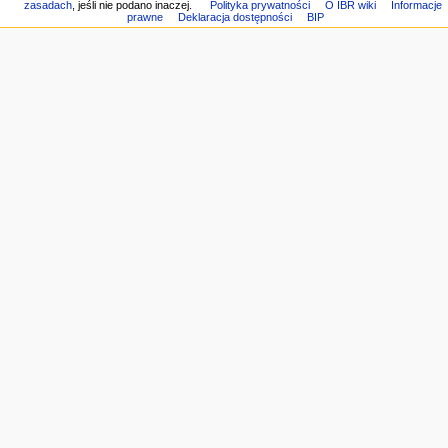
j
Link
zasadach
, jeśli nie podano inaczej.
Polityka prywatności
O IBR wiki
Informacje
Pomoc
prawne
Deklaracja dostępności
BIP
do
n
z
tej
e
MediaWiki
wersji
Informacje
o
tej
stronie