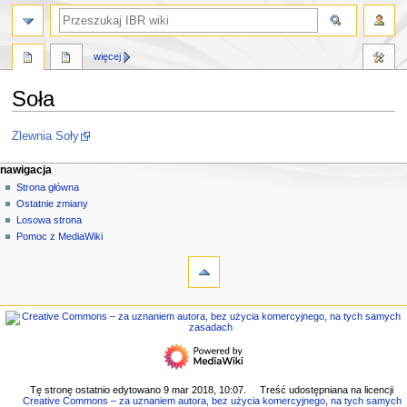
szukaj
więcej
Soła
Przejdź
Przejdź
Zlewnia Soły
do
do
M
nawigacji
wyszukiwania
działania na stronie
narzędzia osobiste
nawigacja
strona
zaloguj
Strona główna
e
się
dyskusja
Ostatnie zmiany
n
czytaj
Losowa strona
u
kod
Pomoc z MediaWiki
n
narzędzia
źródłowy
historia
Linkujące
a
Zmiany
w
w
nawigacja
i
linkowanych
Strona
g
Strony
główna
specjalne
a
Ostatnie
Wersja
c
zmiany
do
Losowa
y
Tę stronę ostatnio edytowano 9 mar 2018, 10:07.
Treść udostępniana na licencji
druku
Creative Commons – za uznaniem autora, bez użycia komercyjnego, na tych samych
strona