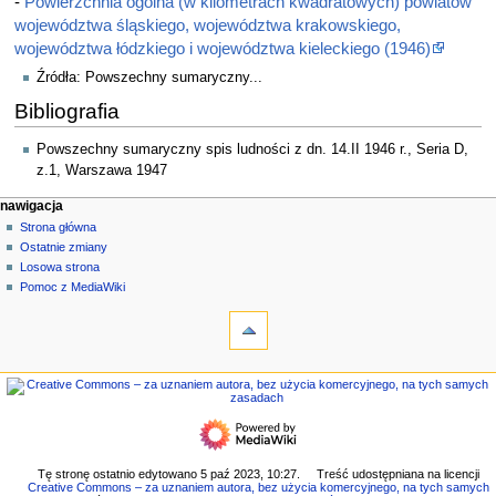
-
Powierzchnia ogólna (w kilometrach kwadratowych) powiatów
województwa śląskiego, województwa krakowskiego,
województwa łódzkiego i województwa kieleckiego (1946)
Źródła: Powszechny sumaryczny...
Bibliografia
Powszechny sumaryczny spis ludności z dn. 14.II 1946 r., Seria D,
z.1, Warszawa 1947
M
działania na stronie
narzędzia osobiste
nawigacja
strona
zaloguj
Strona główna
e
się
dyskusja
Ostatnie zmiany
n
czytaj
Losowa strona
u
kod
Pomoc z MediaWiki
n
narzędzia
źródłowy
historia
Linkujące
a
Zmiany
w
w
nawigacja
i
linkowanych
Strona
g
Strony
główna
specjalne
a
Ostatnie
Wersja
c
zmiany
do
Losowa
y
Tę stronę ostatnio edytowano 5 paź 2023, 10:27.
Treść udostępniana na licencji
druku
Creative Commons – za uznaniem autora, bez użycia komercyjnego, na tych samych
strona