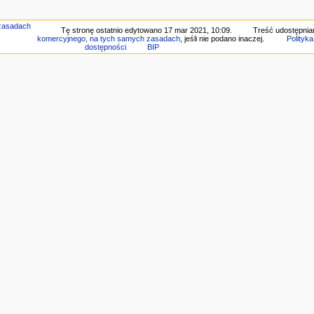
Tę stronę ostatnio edytowano 17 mar 2021, 10:09.
Treść udostępnian
komercyjnego, na tych samych zasadach
, jeśli nie podano inaczej.
Polityk
dostępności
BIP