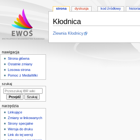
strona
dyskusja
kod źródłowy
historia
Kłodnica
Przejdź
Przejdź
Zlewnia Kłodnicy
do
do
nawigacji
wyszukiwania
M
nawigacja
e
Strona główna
Ostatnie zmiany
n
Losowa strona
u
Pomoc z MediaWiki
n
szukaj
a
w
i
narzędzia
g
Linkujące
a
Zmiany w linkowanych
c
Strony specjalne
y
Wersja do druku
j
Link do tej wersji