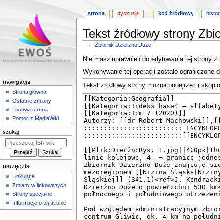
strona
dyskusja
kod źródłowy
histor
Tekst źródłowy strony Zbi
←
Zbiornik Dzierżno Duże
Przejdź
Przejdź
Nie masz uprawnień do edytowania tej strony z
do
do
Wykonywanie tej operacji zostało ograniczone 
nawigacji
wyszukiwania
M
nawigacja
Tekst źródłowy strony można podejrzeć i skopi
e
Strona główna
Ostatnie zmiany
n
Losowa strona
u
Pomoc z MediaWiki
n
szukaj
a
w
i
narzędzia
g
Linkujące
a
Zmiany w linkowanych
c
Strony specjalne
y
Informacje o tej stronie
j