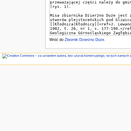
n
e
Wróć do
Zbiornik Dzierżno Duże
.