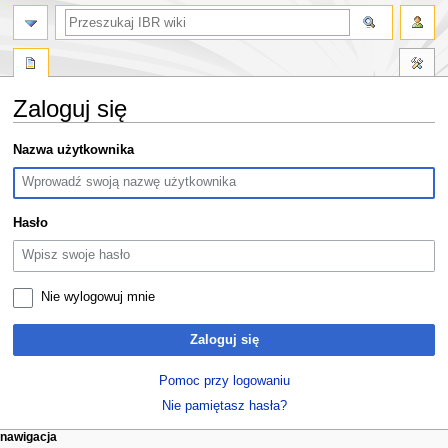
szukaj
Zaloguj się
Przejdź
Przejdź
Nazwa użytkownika
do
do
nawigacji
wyszukiwania
Hasło
Nie wylogowuj mnie
Zaloguj się
Pomoc przy logowaniu
Nie pamiętasz hasła?
M
działania na stronie
narzędzia osobiste
nawigacja