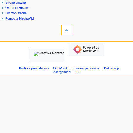
strona
zaloguj
Strona główna
e
specjalna
się
Ostatnie zmiany
n
Losowa strona
u
Pomoc z MediaWiki
n
narzędzia
Strony
a
specjalne
w
Wersja
nawigacja
i
do
Strona
g
druku
główna
a
Ostatnie
c
zmiany
Losowa
y
Polityka prywatności
O IBR wiki
Informacje prawne
Deklaracja
dostępności
BIP
strona
j
Pomoc
n
z
e
MediaWiki