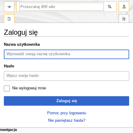
szukaj
Zaloguj się
Przejdź
Przejdź
Nazwa użytkownika
do
do
nawigacji
wyszukiwania
Hasło
Nie wylogowuj mnie
Zaloguj się
Pomoc przy logowaniu
Nie pamiętasz hasła?
M
działania na stronie
narzędzia osobiste
nawigacja