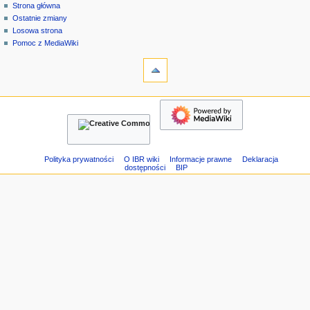
strona
zaloguj
Strona główna
e
specjalna
się
Ostatnie zmiany
n
Losowa strona
u
Pomoc z MediaWiki
n
narzędzia
Strony
a
specjalne
w
Wersja
nawigacja
i
do
Strona
g
druku
główna
a
Ostatnie
c
zmiany
Losowa
y
Polityka prywatności
O IBR wiki
Informacje prawne
Deklaracja
dostępności
BIP
strona
j
Pomoc
n
z
e
MediaWiki