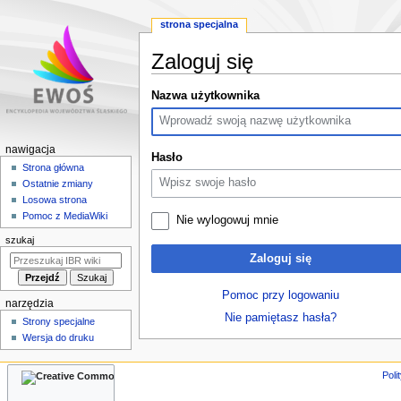
strona specjalna
Zaloguj się
Przejdź
Przejdź
Nazwa użytkownika
do
do
nawigacji
wyszukiwania
M
nawigacja
Hasło
e
Strona główna
Ostatnie zmiany
n
Losowa strona
u
Pomoc z MediaWiki
Nie wylogowuj mnie
n
szukaj
a
Zaloguj się
w
i
Pomoc przy logowaniu
narzędzia
g
Nie pamiętasz hasła?
Strony specjalne
a
Wersja do druku
c
y
Poli
j