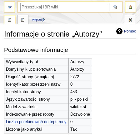
szukaj
więcej
Pomoc
Informacje o stronie „Autorzy”
Przejdź
Przejdź
Podstawowe informacje
do
do
nawigacji
wyszukiwania
Wyświetlany tytuł
Autorzy
Domyślny klucz sortowania
Autorzy
Długość strony (w bajtach)
2772
Identyfikator przestrzeni nazw
0
Identyfikator strony
453
Język zawartości strony
pl - polski
Model zawartości
wikitekst
Indeksowanie przez roboty
Dozwolone
Liczba przekierowań do tej strony
0
Liczona jako artykuł
Tak