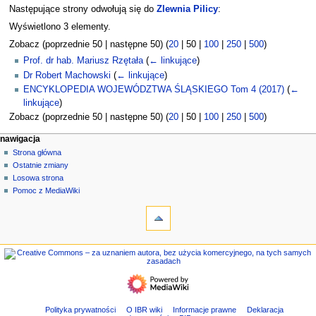
Następujące strony odwołują się do
Zlewnia Pilicy
:
Wyświetlono 3 elementy.
Zobacz (
poprzednie 50
|
następne 50
) (
20
|
50
|
100
|
250
|
500
)
Prof. dr hab. Mariusz Rzętała
(
← linkujące
)
Dr Robert Machowski
(
← linkujące
)
ENCYKLOPEDIA WOJEWÓDZTWA ŚLĄSKIEGO Tom 4 (2017)
(
←
linkujące
)
Zobacz (
poprzednie 50
|
następne 50
) (
20
|
50
|
100
|
250
|
500
)
M
działania na stronie
narzędzia osobiste
nawigacja
strona
zaloguj
Strona główna
e
się
dyskusja
Ostatnie zmiany
n
czytaj
Losowa strona
u
kod
Pomoc z MediaWiki
n
narzędzia
źródłowy
historia
Strony
a
specjalne
w
Wersja
nawigacja
i
do
Strona
g
druku
główna
a
Ostatnie
c
zmiany
Losowa
y
Polityka prywatności
O IBR wiki
Informacje prawne
Deklaracja