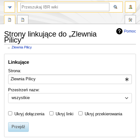
szukaj
Pomoc
Strony linkujące do „Zlewnia
Pilicy”
←
Zlewnia Pilicy
Przejdź
Przejdź
Linkujące
do
do
nawigacji
wyszukiwania
Strona:
Przestrzeń nazw:
wszystkie
Ukryj dołączenia
Ukryj linki
Ukryj przekierowania
Przejdź