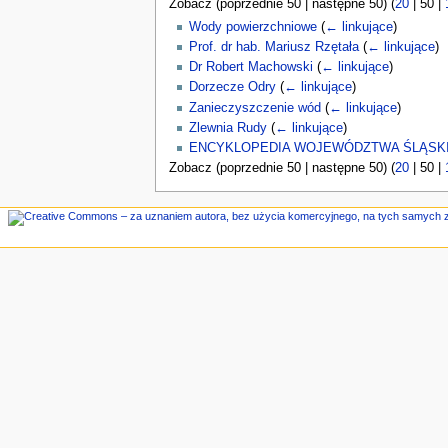
Zobacz (
poprzednie 50
|
następne 50
) (
20
|
50
|
n
e
Wody powierzchniowe
(
← linkujące
)
Prof. dr hab. Mariusz Rzętała
(
← linkujące
)
Dr Robert Machowski
(
← linkujące
)
Dorzecze Odry
(
← linkujące
)
Zanieczyszczenie wód
(
← linkujące
)
Zlewnia Rudy
(
← linkujące
)
ENCYKLOPEDIA WOJEWÓDZTWA ŚLĄSKIE
Zobacz (
poprzednie 50
|
następne 50
) (
20
|
50
|