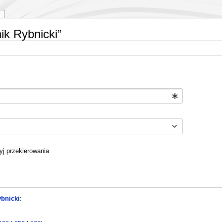
ik Rybnicki”
yj przekierowania
ybnicki
: