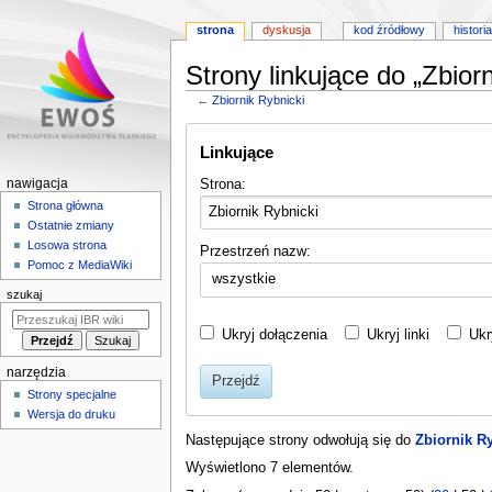
strona
dyskusja
kod źródłowy
historia
Strony linkujące do „Zbiorn
←
Zbiornik Rybnicki
Przejdź
Przejdź
Linkujące
do
do
nawigacji
wyszukiwania
M
Strona:
nawigacja
e
Strona główna
Ostatnie zmiany
n
Losowa strona
Przestrzeń nazw:
u
Pomoc z MediaWiki
wszystkie
n
szukaj
a
w
Ukryj dołączenia
Ukryj linki
Ukr
i
narzędzia
g
Przejdź
Strony specjalne
a
Wersja do druku
c
Następujące strony odwołują się do
Zbiornik R
y
Wyświetlono 7 elementów.
j