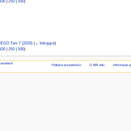
100
|
250
|
500
)
GO Tom 7 (2020)
(
← linkujące
)
100
|
250
|
500
)
Polityka prywatności
O IBR wiki
Informacje 