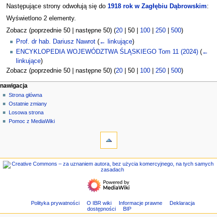
Następujące strony odwołują się do
1918 rok w Zagłębiu Dąbrowskim
:
Wyświetlono 2 elementy.
Zobacz (
poprzednie 50
|
następne 50
) (
20
|
50
|
100
|
250
|
500
)
Prof. dr hab. Dariusz Nawrot
(
← linkujące
)
ENCYKLOPEDIA WOJEWÓDZTWA ŚLĄSKIEGO Tom 11 (2024)
(
←
linkujące
)
Zobacz (
poprzednie 50
|
następne 50
) (
20
|
50
|
100
|
250
|
500
)
M
działania na stronie
narzędzia osobiste
nawigacja
strona
zaloguj
Strona główna
e
się
dyskusja
Ostatnie zmiany
n
czytaj
Losowa strona
u
kod
Pomoc z MediaWiki
n
narzędzia
źródłowy
historia
Strony
a
specjalne
w
Wersja
nawigacja
i
do
Strona
g
druku
główna
a
Ostatnie
c
zmiany
Losowa
y
Polityka prywatności
O IBR wiki
Informacje prawne
Deklaracja
dostępności
BIP
strona
j