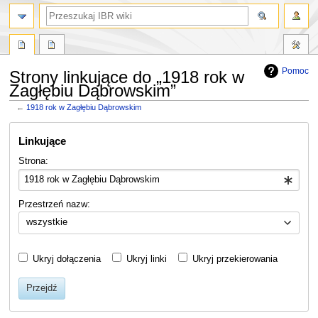
szukaj
Pomoc
Strony linkujące do „1918 rok w
Zagłębiu Dąbrowskim”
←
1918 rok w Zagłębiu Dąbrowskim
Przejdź
Przejdź
Linkujące
do
do
nawigacji
wyszukiwania
Strona:
Przestrzeń nazw:
wszystkie
Ukryj dołączenia
Ukryj linki
Ukryj przekierowania
Przejdź