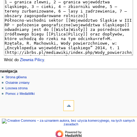
Wróć do
Zlewnia Pilicy
.
M
działania na stronie
narzędzia osobiste
nawigacja
strona
zaloguj
Strona główna
e
się
dyskusja
Ostatnie zmiany
n
czytaj
Losowa strona
u
kod
Pomoc z MediaWiki
n
narzędzia
źródłowy
historia
Linkujące
a
Zmiany
w
w
nawigacja
i
linkowanych
Strona
g
Strony
główna
specjalne
a
Ostatnie
Informacje