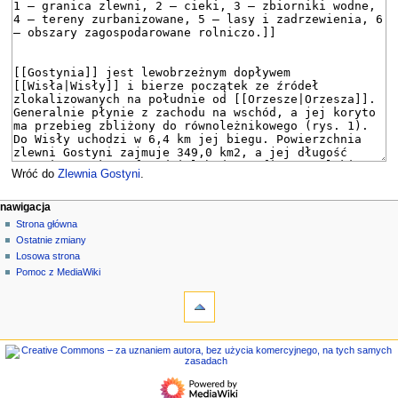
Wróć do
Zlewnia Gostyni
.
M
działania na stronie
narzędzia osobiste
nawigacja
strona
zaloguj
Strona główna
e
się
dyskusja
Ostatnie zmiany
n
czytaj
Losowa strona
u
kod
Pomoc z MediaWiki
n
narzędzia
źródłowy
historia
Linkujące
a
Zmiany
w
w
nawigacja
i
linkowanych
Strona
g
Strony
główna
specjalne
a
Ostatnie
Informacje