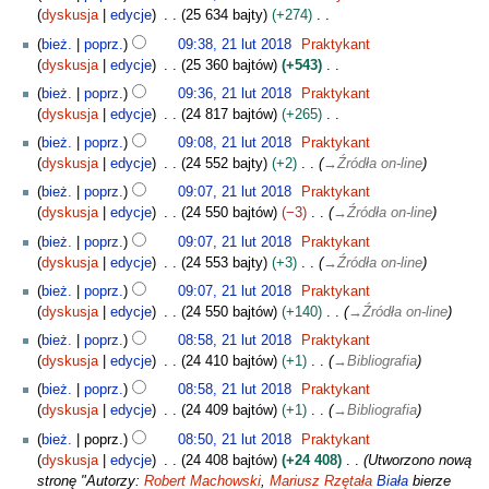
i
i
m
0
dyskusja
edycje
25 634 bajty
+274
o
e
e
a
2
N
2
d
2
bież.
poprz.
09:38, 21 lut 2018
Praktykant
p
r
2
i
1
a
0
dyskusja
edycje
25 360 bajtów
+543
o
2
e
l
n
2
N
d
0
bież.
poprz.
09:36, 21 lut 2018
Praktykant
p
u
o
1
i
a
1
dyskusja
edycje
24 817 bajtów
+265
o
t
o
e
n
8
N
d
2
bież.
poprz.
09:08, 21 lut 2018
Praktykant
p
p
o
i
a
0
dyskusja
edycje
24 552 bajty
+2
→
Źródła on-line
i
o
o
e
n
1
s
d
bież.
poprz.
09:07, 21 lut 2018
Praktykant
p
p
o
8
u
a
dyskusja
edycje
24 550 bajtów
−3
→
Źródła on-line
i
o
o
z
n
s
d
bież.
poprz.
09:07, 21 lut 2018
Praktykant
p
m
o
u
a
dyskusja
edycje
24 553 bajty
+3
→
Źródła on-line
i
i
o
z
n
s
a
bież.
poprz.
09:07, 21 lut 2018
Praktykant
p
m
o
u
n
dyskusja
edycje
24 550 bajtów
+140
→
Źródła on-line
i
i
o
z
s
a
bież.
poprz.
08:58, 21 lut 2018
Praktykant
p
m
u
n
dyskusja
edycje
24 410 bajtów
+1
→
Bibliografia
i
i
z
s
a
bież.
poprz.
08:58, 21 lut 2018
Praktykant
m
u
n
dyskusja
edycje
24 409 bajtów
+1
→
Bibliografia
i
z
a
bież.
poprz.
08:50, 21 lut 2018
Praktykant
m
n
dyskusja
edycje
24 408 bajtów
+24 408
Utworzono nową
i
stronę "Autorzy:
Robert Machowski
,
Mariusz Rzętała
Biała
bierze
a