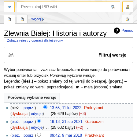
szukaj
więcej
Pomoc
Zlewnia Białej: Historia i autorzy
Zobacz rejestry operacji dla tej strony
Przejdź
Przejdź
Filtruj wersje
do
do
Rozwiń
nawigacji
wyszukiwania
Wybór porównania – zaznacz kropeczkami dwie wersje do porównania i
wciśnij enter lub przycisk
Porównaj wybrane wersje
.
Legenda:
(bież.)
– pokaż zmiany od tej wersji do bieżącej,
(poprz.)
–
pokaż zmiany od wersji poprzedzającej,
m
– mała (drobna) zmiana
1
bież.
poprz.
13:55, 11 lut 2022
Praktykant
1
dyskusja
edycje
25 629 bajtów
−3
l
N
3
bież.
poprz.
19:13, 31 sie 2021
Garbaczm
u
i
1
dyskusja
edycje
25 632 bajty
−2
t
e
s
N
9
2
bież.
poprz.
09:42, 9 mar 2018
Praktykant
p