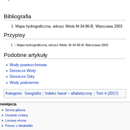
Bibliografia
Mapa hydrograficzna, arkusz Wisła M-34-86-B, Warszawa 2003.
Przypisy
↑
Mapa hydrograficzna, arkusz Wisła. M-34-86-B, Warszawa 2003
Podobne artykuły
Wody powierzchniowe
Dorzecze Wisły
Dorzecze Odry
Wody podziemne
Kategorie
:
Geografia
Indeks haseł – alfabetyczny
Tom 4 (2017)
M
działania na stronie
narzędzia osobiste
nawigacja
strona
zaloguj
Strona główna
e
się
dyskusja
Ostatnie zmiany
n
czytaj
Losowa strona
u
kod
Pomoc z MediaWiki
narzędzia