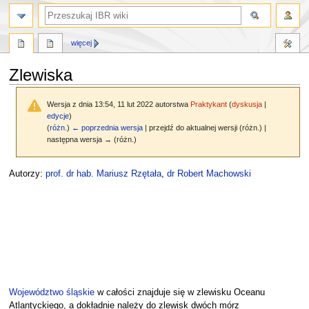
szukaj
więcej
Zlewiska
Wersja z dnia 13:54, 11 lut 2022 autorstwa
Praktykant
(
dyskusja
|
edycje
)
(
różn.
)
← poprzednia wersja
| przejdź do aktualnej wersji (różn.) |
następna wersja → (różn.)
Przejdź
Przejdź
Autorzy:
prof. dr hab. Mariusz Rzętała
,
dr Robert Machowski
do
do
nawigacji
wyszukiwania
Województwo śląskie
w całości znajduje się w zlewisku Oceanu
Atlantyckiego, a dokładnie należy do zlewisk dwóch mórz