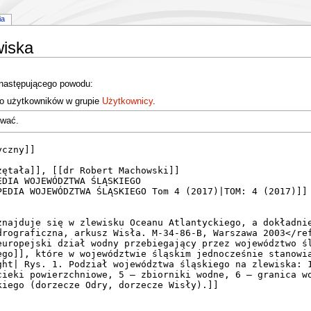
ia
wiska
 następującego powodu:
do użytkowników w grupie
Użytkownicy
.
ować.