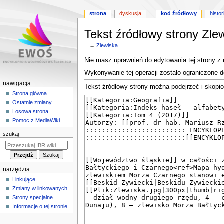
strona
dyskusja
kod źródłowy
histor
Tekst źródłowy strony Zle
←
Zlewiska
Przejdź
Przejdź
Nie masz uprawnień do edytowania tej strony z
do
do
Wykonywanie tej operacji zostało ograniczone 
nawigacji
wyszukiwania
M
nawigacja
Tekst źródłowy strony można podejrzeć i skopi
e
Strona główna
Ostatnie zmiany
n
Losowa strona
u
Pomoc z MediaWiki
n
szukaj
a
w
i
narzędzia
g
Linkujące
a
Zmiany w linkowanych
c
Strony specjalne
y
Informacje o tej stronie
j