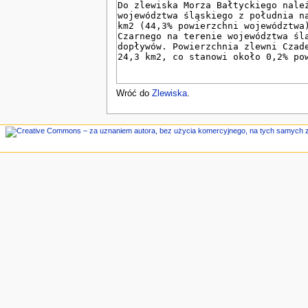
n
e
Wróć do
Zlewiska
.