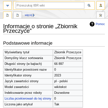
szukaj
więcej
Pomoc
Informacje o stronie „Zbiornik
Przeczyce”
Przejdź
Przejdź
Podstawowe informacje
do
do
nawigacji
wyszukiwania
Wyświetlany tytuł
Zbiornik Przeczyce
Domyślny klucz sortowania
Zbiornik Przeczyce
Długość strony (w bajtach)
66 897
Identyfikator przestrzeni nazw
0
Identyfikator strony
2023
Język zawartości strony
pl - polski
Model zawartości
wikitekst
Indeksowanie przez roboty
Dozwolone
Liczba przekierowań do tej strony
0
Liczona jako artykuł
Tak