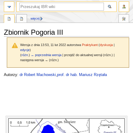
szukaj
więcej
Zbiornik Pogoria III
Wersja z dnia 13:53, 11 lut 2022 autorstwa
Praktykant
(
dyskusja
|
edycje
)
(
różn.
)
← poprzednia wersja
| przejdź do aktualnej wersji (różn.) |
następna wersja → (różn.)
Przejdź
Przejdź
Autorzy:
dr Robert Machowski
,
prof. dr hab. Mariusz Rzętała
do
do
nawigacji
wyszukiwania