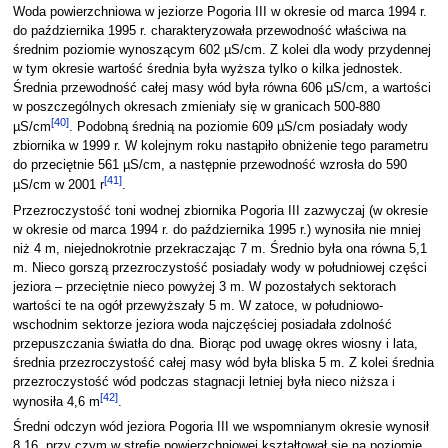
Woda powierzchniowa w jeziorze Pogoria III w okresie od marca 1994 r.
do października 1995 r. charakteryzowała przewodność właściwa na
średnim poziomie wynoszącym 602 µS/cm. Z kolei dla wody przydennej
w tym okresie wartość średnia była wyższa tylko o kilka jednostek.
Średnia przewodność całej masy wód była równa 606 µS/cm, a wartości
w poszczególnych okresach zmieniały się w granicach 500-880
[
40
]
µS/cm
. Podobną średnią na poziomie 609 µS/cm posiadały wody
zbiornika w 1999 r. W kolejnym roku nastąpiło obniżenie tego parametru
do przeciętnie 561 µS/cm, a następnie przewodność wzrosła do 590
[
41
]
µS/cm w 2001 r
.
Przezroczystość toni wodnej zbiornika Pogoria III zazwyczaj (w okresie
w okresie od marca 1994 r. do października 1995 r.) wynosiła nie mniej
niż 4 m, niejednokrotnie przekraczając 7 m. Średnio była ona równa 5,1
m. Nieco gorszą przezroczystość posiadały wody w południowej części
jeziora – przeciętnie nieco powyżej 3 m. W pozostałych sektorach
wartości te na ogół przewyższały 5 m. W zatoce, w południowo-
wschodnim sektorze jeziora woda najczęściej posiadała zdolność
przepuszczania światła do dna. Biorąc pod uwagę okres wiosny i lata,
średnia przezroczystość całej masy wód była bliska 5 m. Z kolei średnia
przezroczystość wód podczas stagnacji letniej była nieco niższa i
[
42
]
wynosiła 4,6 m
.
Średni odczyn wód jeziora Pogoria III we wspomnianym okresie wynosił
8,16, przy czym w strefie powierzchniowej kształtował się na poziomie