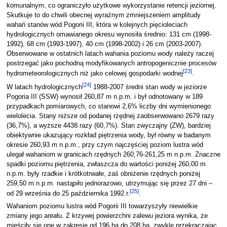
komunalnym, co ograniczyło użytkowe wykorzystanie retencji jeziornej.
Skutkuje to do chwili obecnej wyraźnym zmniejszeniem amplitudy
wahań stanów wód Pogorii III, która w kolejnych pięcioleciach
hydrologicznych omawianego okresu wynosiła średnio: 131 cm (1998-
1992), 68 cm (1993-1997), 40 cm (1998-2002) i 26 cm (2003-2007).
Obserwowane w ostatnich latach wahania poziomu wody należy raczej
postrzegać jako pochodną modyfikowanych antropogenicznie procesów
[
23
]
hydrometeorologicznych niż jako celowej gospodarki wodnej
.
[
24
]
W latach hydrologicznych
1988-2007 średni stan wody w jeziorze
Pogoria III (SSW) wynosił 260,87 m n.p.m. i był odnotowany w 189
przypadkach pomiarowych, co stanowi 2,6% liczby dni wymienionego
wielolecia. Stany niższe od podanej rzędnej zaobserwowano 2679 razy
(36,7%), a wyższe 4438 razy (60,7%). Stan zwyczajny (ZW), bardziej
obiektywnie ukazujący rozkład piętrzenia wody, był równy w badanym
okresie 260,93 m n.p.m., przy czym najczęściej poziom lustra wód
ulegał wahaniom w granicach rzędnych 260,76-261,25 m n.p.m. Znaczne
spadki poziomu piętrzenia, zwłaszcza do wartości poniżej 260,00 m
n.p.m. były rzadkie i krótkotrwałe, zaś obniżenie rzędnych poniżej
259,50 m n.p.m. nastąpiło jednorazowo, utrzymując się przez 27 dni –
[
25
]
od 29 września do 25 października 1992 r.
.
Wahaniom poziomu lustra wód Pogorii III towarzyszyły niewielkie
zmiany jego areału. Z krzywej powierzchni zalewu jeziora wynika, że
mieściły się one w zakresie od 196 ha do 208 ha, zwykle przekraczając