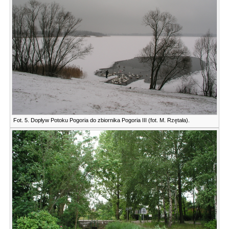
Fot. 5. Dopływ Potoku Pogoria do zbiornika Pogoria III (fot. M. Rzętała).