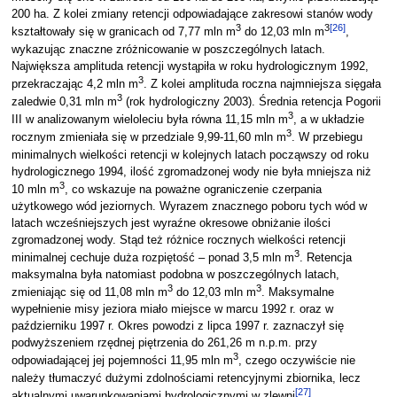
200 ha. Z kolei zmiany retencji odpowiadające zakresowi stanów wody
3
3
[
26
]
kształtowały się w granicach od 7,77 mln m
do 12,03 mln m
,
wykazując znaczne zróżnicowanie w poszczególnych latach.
Największa amplituda retencji wystąpiła w roku hydrologicznym 1992,
3
przekraczając 4,2 mln m
. Z kolei amplituda roczna najmniejsza sięgała
3
zaledwie 0,31 mln m
(rok hydrologiczny 2003). Średnia retencja Pogorii
3
III w analizowanym wieloleciu była równa 11,15 mln m
, a w układzie
3
rocznym zmieniała się w przedziale 9,99-11,60 mln m
. W przebiegu
minimalnych wielkości retencji w kolejnych latach począwszy od roku
hydrologicznego 1994, ilość zgromadzonej wody nie była mniejsza niż
3
10 mln m
, co wskazuje na poważne ograniczenie czerpania
użytkowego wód jeziornych. Wyrazem znacznego poboru tych wód w
latach wcześniejszych jest wyraźne okresowe obniżanie ilości
zgromadzonej wody. Stąd też różnice rocznych wielkości retencji
3
minimalnej cechuje duża rozpiętość – ponad 3,5 mln m
. Retencja
maksymalna była natomiast podobna w poszczególnych latach,
3
3
zmieniając się od 11,08 mln m
do 12,03 mln m
. Maksymalne
wypełnienie misy jeziora miało miejsce w marcu 1992 r. oraz w
październiku 1997 r. Okres powodzi z lipca 1997 r. zaznaczył się
podwyższeniem rzędnej piętrzenia do 261,26 m n.p.m. przy
3
odpowiadającej jej pojemności 11,95 mln m
, czego oczywiście nie
należy tłumaczyć dużymi zdolnościami retencyjnymi zbiornika, lecz
[
27
]
aktualnymi uwarunkowaniami hydrologicznymi w zlewni
.