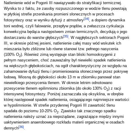
Natlenienie wód w Pogorii III nawiązywało do stratyfikacji termicznej.
Wynika to z faktu, że zasoby rozpuszczonego w wodzie tlenu powstają
w płytkiej strefie przenikania promieni słonecznych w procesach
[
34
]
fotosyntezy oraz w wyniku dyfuzji z atmosfery
, a dopiero dynamika
toni wodnej, czyli falowanie, przepływ prądów, a zwłaszcza cyrkulacja
konwekcyjna będąca następstwem zmian termicznych, decydują o jego
[
35
]
dostarczaniu do warstw głębszych
. W najgłębszych sektorach Pogorii
III, w okresie późnej jesieni, natlenienie całej masy wód wskutek ich
mieszania było zbliżone lub równe stanowi tzw. pełnego nasycenia
(100% O
). Również zimą występuje stan bliski homooksygenii z
2
pełnym nasyceniem, choć zauważalny był niewielki spadek natlenienia
na większych głębokościach, na ogół charakterystyczny ze względu na
zahamowanie dyfuzji tlenu i promieniowania słonecznego przez pokrywę
lodową. Wiosną do głębokości około 13 m w zbiorniku panował stan
niewielkiego przesycenia tlenem. W okresie letnim odnotowano
przesycenie tlenem epilimnionu zbiornika (do około 130% O
) z racji
2
intensywnej fotosyntezy. Poniżej zaznaczała się oksyklina, w obrębie
której następował spadek natlenienia, osiągającego najmniejsze wartości
w hypolimnionie. W strefie przydennej Pogorii III zawartość tlenu
spadała do poziomu 10-20% O
. Zjawisko tak znacznego spadku
2
natlenienia należy uznać za niepożądane, zagrażające między innymi
uaktywnieniem anaerobowego rozkładu materii organicznej w osadach
[
36
]
dennych
.