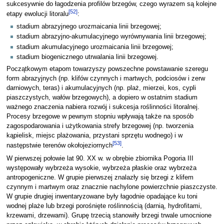
sukcesywnie do łagodzenia profilów brzegów, czego wyrazem są kolejne
[
52
]
etapy ewolucji litoralu
:
stadium abrazyjnego urozmaicania linii brzegowej;
stadium abrazyjno-akumulacyjnego wyrównywania linii brzegowej;
stadium akumulacyjnego urozmaicania linii brzegowej;
stadium biogenicznego utrwalania linii brzegowej.
Początkowym etapom towarzyszy powszechne powstawanie szeregu
form abrazyjnych (np. klifów czynnych i martwych, podciosów i zerw
darniowych, teras) i akumulacyjnych (np. plaż, mierzei, kos, cypli
piaszczystych, wałów brzegowych), a dopiero w ostatnim stadium
ważnego znaczenia nabiera rozwój i sukcesja roślinności litoralnej.
Procesy brzegowe w pewnym stopniu wpływają także na sposób
zagospodarowania i użytkowania strefy brzegowej (np. tworzenia
kąpielisk, miejsc plażowania, przystani sprzętu wodnego) i w
[
53
]
następstwie terenów okołojeziornych
.
W pierwszej połowie lat 90. XX w. w obrębie zbiornika Pogoria III
występowały wybrzeża wysokie, wybrzeża płaskie oraz wybrzeża
antropogeniczne. W grupie pierwszej znalazły się brzegi z klifem
czynnym i martwym oraz znacznie nachylone powierzchnie piaszczyste.
W grupie drugiej inwentaryzowane były łagodnie opadające ku toni
wodnej plaże lub brzegi porośnięte roślinnością (darnią, hydrofitami,
krzewami, drzewami). Grupę trzecią stanowiły brzegi trwale umocnione