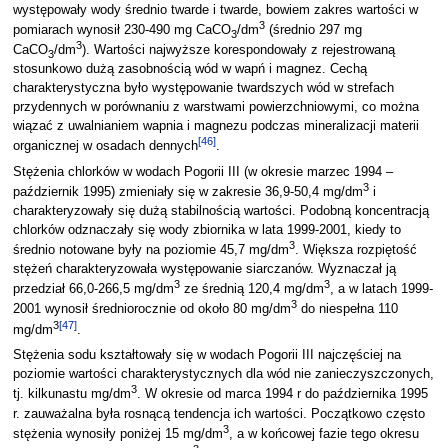
występowały wody średnio twarde i twarde, bowiem zakres wartości w
3
pomiarach wynosił 230-490 mg CaCO
/dm
(średnio 297 mg
3
3
CaCO
/dm
). Wartości najwyższe korespondowały z rejestrowaną
3
stosunkowo dużą zasobnością wód w wapń i magnez. Cechą
charakterystyczna było występowanie twardszych wód w strefach
przydennych w porównaniu z warstwami powierzchniowymi, co można
wiązać z uwalnianiem wapnia i magnezu podczas mineralizacji materii
[
46
]
organicznej w osadach dennych
.
Stężenia chlorków w wodach Pogorii III (w okresie marzec 1994 –
3
październik 1995) zmieniały się w zakresie 36,9-50,4 mg/dm
i
charakteryzowały się dużą stabilnością wartości. Podobną koncentracją
chlorków odznaczały się wody zbiornika w lata 1999-2001, kiedy to
3
średnio notowane były na poziomie 45,7 mg/dm
. Większa rozpiętość
stężeń charakteryzowała występowanie siarczanów. Wyznaczał ją
3
3
przedział 66,0-266,5 mg/dm
ze średnią 120,4 mg/dm
, a w latach 1999-
3
2001 wynosił średniorocznie od około 80 mg/dm
do niespełna 110
3
[
47
]
mg/dm
.
Stężenia sodu kształtowały się w wodach Pogorii III najczęściej na
poziomie wartości charakterystycznych dla wód nie zanieczyszczonych,
3
tj. kilkunastu mg/dm
. W okresie od marca 1994 r do października 1995
r. zauważalna była rosnącą tendencja ich wartości. Początkowo często
3
stężenia wynosiły poniżej 15 mg/dm
, a w końcowej fazie tego okresu