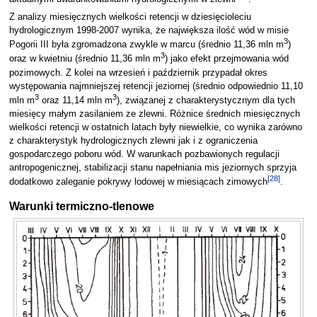
Z analizy miesięcznych wielkości retencji w dziesięcioleciu
hydrologicznym 1998-2007 wynika, że największa ilość wód w misie
3
Pogorii III była zgromadzona zwykle w marcu (średnio 11,36 mln m
)
3
oraz w kwietniu (średnio 11,36 mln m
) jako efekt przejmowania wód
pozimowych. Z kolei na wrzesień i październik przypadał okres
występowania najmniejszej retencji jeziornej (średnio odpowiednio 11,10
3
3
mln m
oraz 11,14 mln m
), związanej z charakterystycznym dla tych
miesięcy małym zasilaniem ze zlewni. Różnice średnich miesięcznych
wielkości retencji w ostatnich latach były niewielkie, co wynika zarówno
z charakterystyk hydrologicznych zlewni jak i z ograniczenia
gospodarczego poboru wód. W warunkach pozbawionych regulacji
antropogenicznej, stabilizacji stanu napełniania mis jeziornych sprzyja
[
28
]
dodatkowo zaleganie pokrywy lodowej w miesiącach zimowych
.
Warunki termiczno-tlenowe