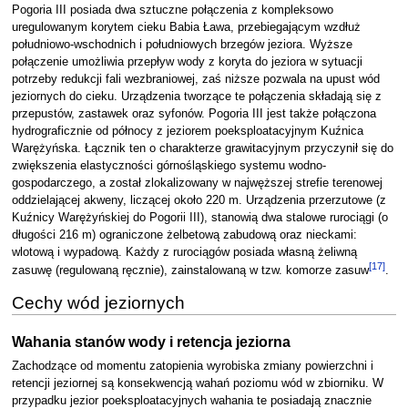
Pogoria III posiada dwa sztuczne połączenia z kompleksowo
uregulowanym korytem cieku Babia Ława, przebiegającym wzdłuż
południowo-wschodnich i południowych brzegów jeziora. Wyższe
połączenie umożliwia przepływ wody z koryta do jeziora w sytuacji
potrzeby redukcji fali wezbraniowej, zaś niższe pozwala na upust wód
jeziornych do cieku. Urządzenia tworzące te połączenia składają się z
przepustów, zastawek oraz syfonów. Pogoria III jest także połączona
hydrograficznie od północy z jeziorem poeksploatacyjnym Kuźnica
Warężyńska. Łącznik ten o charakterze grawitacyjnym przyczynił się do
zwiększenia elastyczności górnośląskiego systemu wodno-
gospodarczego, a został zlokalizowany w najwęższej strefie terenowej
oddzielającej akweny, liczącej około 220 m. Urządzenia przerzutowe (z
Kuźnicy Warężyńskiej do Pogorii III), stanowią dwa stalowe rurociągi (o
długości 216 m) ograniczone żelbetową zabudową oraz nieckami:
wlotową i wypadową. Każdy z rurociągów posiada własną żeliwną
[
17
]
zasuwę (regulowaną ręcznie), zainstalowaną w tzw. komorze zasuw
.
Cechy wód jeziornych
Wahania stanów wody i retencja jeziorna
Zachodzące od momentu zatopienia wyrobiska zmiany powierzchni i
retencji jeziornej są konsekwencją wahań poziomu wód w zbiorniku. W
przypadku jezior poeksploatacyjnych wahania te posiadają znacznie