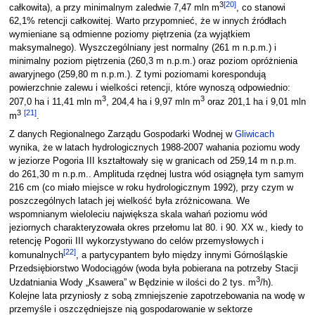
3
[
20
]
całkowita), a przy minimalnym zaledwie 7,47 mln m
, co stanowi
62,1% retencji całkowitej. Warto przypomnieć, że w innych źródłach
wymieniane są odmienne poziomy piętrzenia (za wyjątkiem
maksymalnego). Wyszczególniany jest normalny (261 m n.p.m.) i
minimalny poziom piętrzenia (260,3 m n.p.m.) oraz poziom opróżnienia
awaryjnego (259,80 m n.p.m.). Z tymi poziomami korespondują
powierzchnie zalewu i wielkości retencji, które wynoszą odpowiednio:
3
3
207,0 ha i 11,41 mln m
, 204,4 ha i 9,97 mln m
oraz 201,1 ha i 9,01 mln
3
[
21
]
m
.
Z danych Regionalnego Zarządu Gospodarki Wodnej w
Gliwicach
wynika, że w latach hydrologicznych 1988-2007 wahania poziomu wody
w jeziorze Pogoria III kształtowały się w granicach od 259,14 m n.p.m.
do 261,30 m n.p.m.. Amplituda rzędnej lustra wód osiągnęła tym samym
216 cm (co miało miejsce w roku hydrologicznym 1992), przy czym w
poszczególnych latach jej wielkość była zróżnicowana. We
wspomnianym wieloleciu największa skala wahań poziomu wód
jeziornych charakteryzowała okres przełomu lat 80. i 90. XX w., kiedy to
retencję Pogorii III wykorzystywano do celów przemysłowych i
[
22
]
komunalnych
, a partycypantem było między innymi Górnośląskie
Przedsiębiorstwo Wodociągów (woda była pobierana na potrzeby Stacji
3
Uzdatniania Wody „Ksawera” w Będzinie w ilości do 2 tys. m
/h).
Kolejne lata przyniosły z sobą zmniejszenie zapotrzebowania na wodę w
przemyśle i oszczędniejsze nią gospodarowanie w sektorze