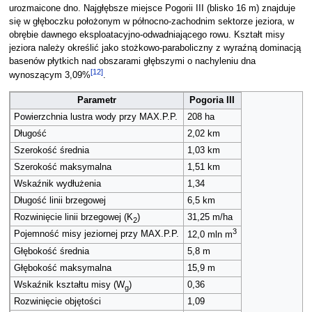
urozmaicone dno. Najgłębsze miejsce Pogorii III (blisko 16 m) znajduje
się w głęboczku położonym w północno-zachodnim sektorze jeziora, w
obrębie dawnego eksploatacyjno-odwadniającego rowu. Kształt misy
jeziora należy określić jako stożkowo-paraboliczny z wyraźną dominacją
basenów płytkich nad obszarami głębszymi o nachyleniu dna
[
12
]
wynoszącym 3,09%
.
Parametr
Pogoria III
Powierzchnia lustra wody przy MAX.P.P.
208 ha
Długość
2,02 km
Szerokość średnia
1,03 km
Szerokość maksymalna
1,51 km
Wskaźnik wydłużenia
1,34
Długość linii brzegowej
6,5 km
Rozwinięcie linii brzegowej (K
)
31,25 m/ha
2
3
Pojemność misy jeziornej przy MAX.P.P.
12,0 mln m
Głębokość średnia
5,8 m
Głębokość maksymalna
15,9 m
Wskaźnik kształtu misy (W
)
0,36
g
Rozwinięcie objętości
1,09