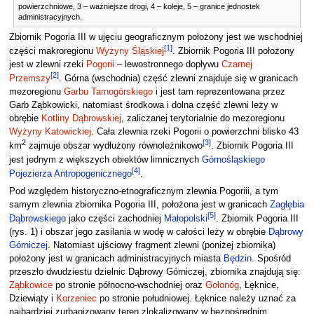
powierzchniowe, 3 – ważniejsze drogi, 4 – koleje, 5 – granice jednostek
administracyjnych.
Zbiornik Pogoria III w ujęciu geograficznym położony jest we wschodniej
[
1
]
części makroregionu
Wyżyny Śląskiej
. Zbiornik Pogoria III położony
jest w zlewni rzeki
Pogorii
– lewostronnego dopływu
Czarnej
[
2
]
Przemszy
. Górna (wschodnia) część zlewni znajduje się w granicach
mezoregionu
Garbu Tarnogórskiego
i jest tam reprezentowana przez
Garb Ząbkowicki, natomiast środkowa i dolna część zlewni leży w
obrębie
Kotliny Dąbrowskiej
, zaliczanej terytorialnie do mezoregionu
Wyżyny Katowickiej
. Cała zlewnia rzeki Pogorii o powierzchni blisko 43
2
[
3
]
km
zajmuje obszar wydłużony równoleżnikowo
. Zbiornik Pogoria III
jest jednym z większych obiektów limnicznych
Górnośląskiego
[
4
]
Pojezierza Antropogenicznego
.
Pod względem historyczno-etnograficznym zlewnia Pogoriii, a tym
samym zlewnia zbiornika Pogoria III, położona jest w granicach
Zagłębia
[
5
]
Dąbrowskiego
jako części zachodniej
Małopolski
. Zbiornik Pogoria III
(rys. 1) i obszar jego zasilania w wodę w całości leży w obrębie
Dąbrowy
Górniczej
. Natomiast ujściowy fragment zlewni (poniżej zbiornika)
położony jest w granicach administracyjnych miasta
Będzin
. Spośród
przeszło dwudziestu dzielnic Dąbrowy Górniczej, zbiornika znajdują się:
Ząbkowice
po stronie północno-wschodniej oraz
Gołonóg
, Łęknice,
Dziewiąty i
Korzeniec
po stronie południowej. Łęknice należy uznać za
najbardziej zurbanizowany teren zlokalizowany w bezpośrednim