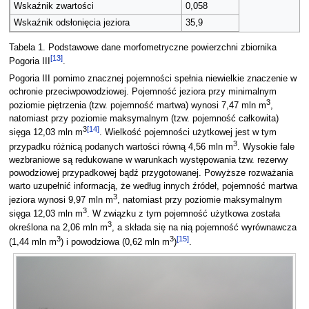
Wskaźnik zwartości
0,058
Wskaźnik odsłonięcia jeziora
35,9
Tabela 1. Podstawowe dane morfometryczne powierzchni zbiornika
[
13
]
Pogoria III
.
Pogoria III pomimo znacznej pojemności spełnia niewielkie znaczenie w
ochronie przeciwpowodziowej. Pojemność jeziora przy minimalnym
3
poziomie piętrzenia (tzw. pojemność martwa) wynosi 7,47 mln m
,
natomiast przy poziomie maksymalnym (tzw. pojemność całkowita)
3
[
14
]
sięga 12,03 mln m
. Wielkość pojemności użytkowej jest w tym
3
przypadku różnicą podanych wartości równą 4,56 mln m
. Wysokie fale
wezbraniowe są redukowane w warunkach występowania tzw. rezerwy
powodziowej przypadkowej bądź przygotowanej. Powyższe rozważania
warto uzupełnić informacją, że według innych źródeł, pojemność martwa
3
jeziora wynosi 9,97 mln m
, natomiast przy poziomie maksymalnym
3
sięga 12,03 mln m
. W związku z tym pojemność użytkowa została
3
określona na 2,06 mln m
, a składa się na nią pojemność wyrównawcza
3
3
[
15
]
(1,44 mln m
) i powodziowa (0,62 mln m
)
.