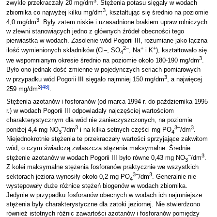
3
zwykle przekraczały 20 mg/dm
. Stężenia potasu sięgały w wodach
3
zbiornika co najwyżej kilku mg/dm
, kształtując się średnio na poziomie
3
4,0 mg/dm
. Były zatem niskie i uzasadnione brakiem upraw rolniczych
w zlewni stanowiących jedno z głównych źródeł obecności tego
pierwiastka w wodach. Zasolenie wód Pogorii III, rozumiane jako łączna
2–
+
+
ilość wymienionych składników (Cl–, SO
, Na
i K
), kształtowało się
4
3
we wspomnianym okresie średnio na poziomie około 180-190 mg/dm
.
Było ono jednak dość zmienne w pojedynczych seriach pomiarowych –
3
w przypadku wód Pogorii III sięgało najmniej 150 mg/dm
, a najwięcej
3
[
48
]
259 mg/dm
.
Stężenia azotanów i fosforanów (od marca 1994 r. do października 1995
r.) w wodach Pogorii III odpowiadały najczęściej wartościom
charakterystycznym dla wód nie zanieczyszczonych, na poziomie
–
3
3–
3
poniżej 4,4 mg NO
/dm
i na kilka setnych części mg PO
/dm
.
3
4
Niejednokrotnie stężenia te przekraczały wartości sprzyjające zakwitom
wód, o czym świadczą zwłaszcza stężenia maksymalne. Średnie
–
3
stężenie azotanów w wodach Pogorii III było równe 0,43 mg NO
/dm
.
3
Z kolei maksymalne stężenia fosforanów praktycznie we wszystkich
3–
3
sektorach jeziora wynosiły około 0,2 mg PO
/dm
. Generalnie nie
4
występowały duże różnice stężeń biogenów w wodach zbiornika.
Jedynie w przypadku fosforanów obecnych w wodach ich najmniejsze
stężenia były charakterystyczne dla zatoki jeziornej. Nie stwierdzono
również istotnych różnic zawartości azotanów i fosforanów pomiędzy