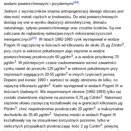
[
49
]
wodami powierzchniowymi i przydennymi
.
Jednym z wyznaczników stopnia antropogenizacji danego obszaru jest
obecność metali ciężkich w środowisku. Do wód powierzchniowych
dostają się one w wyniku depozycji atmosferycznej, drenażu
naturalnego, spływu powierzchniowego oraz zrzutów ścieków. Są one
zaliczane do najbardziej niebezpiecznych mikrozanieczyszczeń
[
50
]
nieorganicznych
. W latach 1992-1993 cynk występował w wodzie
3
Pogorii III najczęściej w ilościach od kilkunastu do około 25 μg Zn/dm
,
przy czym w sektorze południowym jego stężenie w wodzie
3
powierzchniowej przekroczyło 60 μg/dm
, a w wodzie przydennej 70
3
μg/dm
. W późniejszym czasie zaobserwowano wzrost zawartości
3
cynku nawet do przeszło 120 μg/dm
w sektorze południowym przy
3
stężeniach sięgających 20-55 μg/dm
w innych częściach jeziora.
Dopiero pod koniec 1993 r. wartości te uległy obniżeniu do kilku, co
3
najwyżej kilkunastu μg/dm
. Kadm występował w wodach Pogorii III w
ilościach śladowych. We wspomnianym okresie (1992-1993) tylko raz
3
zostało stwierdzone stężenie na poziomie 0,70 μg Cd/dm
. Natomiast
stężenie ołowiu zazwyczaj kształtowało się w granicach kilkunastu μg
3
3
Pb/dm
, choć niejednokrotnie przekraczało 20 μg/dm
, a maksymalnie
3
dochodziło do 35-40 μg/dm
. Stężenia miedzi w wodach Pogorii III
kształtowały się na stosunkowo korzystnym poziomie, tylko w
3
nielicznych przypadkach przekraczając ilość 2 μg Cu/dm
, powyżej