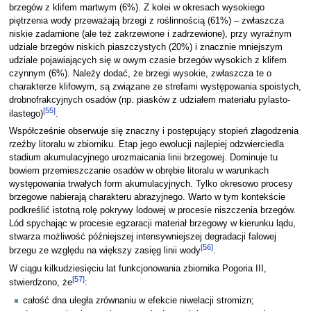
brzegów z klifem martwym (6%). Z kolei w okresach wysokiego
piętrzenia wody przeważają brzegi z roślinnością (61%) – zwłaszcza
niskie zadarnione (ale też zakrzewione i zadrzewione), przy wyraźnym
udziale brzegów niskich piaszczystych (20%) i znacznie mniejszym
udziale pojawiających się w owym czasie brzegów wysokich z klifem
czynnym (6%). Należy dodać, że brzegi wysokie, zwłaszcza te o
charakterze klifowym, są związane ze strefami występowania spoistych,
drobnofrakcyjnych osadów (np. piasków z udziałem materiału pylasto-
[
55
]
ilastego)
.
Współcześnie obserwuje się znaczny i postępujący stopień złagodzenia
rzeźby litoralu w zbiorniku. Etap jego ewolucji najlepiej odzwierciedla
stadium akumulacyjnego urozmaicania linii brzegowej. Dominuje tu
bowiem przemieszczanie osadów w obrębie litoralu w warunkach
występowania trwałych form akumulacyjnych. Tylko okresowo procesy
brzegowe nabierają charakteru abrazyjnego. Warto w tym kontekście
podkreślić istotną rolę pokrywy lodowej w procesie niszczenia brzegów.
Lód spychając w procesie egzaracji materiał brzegowy w kierunku lądu,
stwarza możliwość późniejszej intensywniejszej degradacji falowej
[
56
]
brzegu ze względu na większy zasięg linii wody
.
W ciągu kilkudziesięciu lat funkcjonowania zbiornika Pogoria III,
[
57
]
stwierdzono, że
:
całość dna uległa zrównaniu w efekcie niwelacji stromizn;