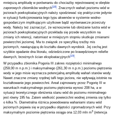
mniejszą amplitudę w porównaniu do chociażby rejestrowanej w obrębie
[
18
]
zaporowych zbiorników wodnych
. Znacznych wahań poziomu wód w
jeziorach poeksploatacyjnych należy spodziewać się praktycznie jedynie
w sytuacji funkcjonowania tego typu akwenów w systemie wodno-
gospodarczym implikującym użytkowe bądź wyrównawcze przerzuty
wody. Należy też zaznaczyć, że wznoszenie lub obniżanie lustra wód w
jeziorach poeksploatacyjnych przekłada się przede wszystkim na
zmiany ich retencji, natomiast w mniejszym stopniu skutkuje zmianami
powierzchni jeziornej. Ma to związek ze specyfiką rzeźby mis
jeziornych, nawiązującą do kształtu dawnych wyrobisk. Jej cechą jest
szybkie opadanie dna litoralu, odziedziczone po krawędziowym reliefie
[
19
]
dawnych, brzeżnych ścian eksploatacyjnych
.
W przypadku zbiornika Pogoria III zakres rozpiętości minimalnego
(259,00 m n.p.m.) i maksymalnego (261,30 m n.p.m.) poziomu piętrzenia
wody w jego misie wyznacza potencjalną amplitudę wahań stanów wody.
Nawet znaczne zmiany rzędnej tafli tego jeziora, nie wpływają istotnie na
kształtowanie jego powierzchni. Areał zajmowany przez Pogorię III w
warunkach maksymalnego poziomu piętrzenia wynosi 208 ha, a w
sytuacji teoretycznego obniżenia stanu wód do poziomu minimalnego
jest równy 195 ha. Zatem wielkość powierzchni wodnej zmienia się tylko
o kilka %. Diametralna różnica powodowana wahaniami stanu wód
jeziornych pojawia się w przypadku objętości zgromadzonych wód. Przy
3
maksymalnym poziomie piętrzenia osiąga ona 12,03 mln m
(retencja