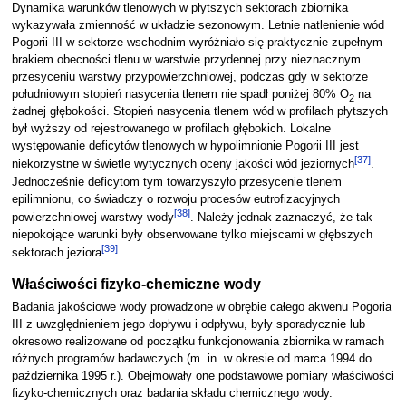
Dynamika warunków tlenowych w płytszych sektorach zbiornika
wykazywała zmienność w układzie sezonowym. Letnie natlenienie wód
Pogorii III w sektorze wschodnim wyróżniało się praktycznie zupełnym
brakiem obecności tlenu w warstwie przydennej przy nieznacznym
przesyceniu warstwy przypowierzchniowej, podczas gdy w sektorze
południowym stopień nasycenia tlenem nie spadł poniżej 80% O
na
2
żadnej głębokości. Stopień nasycenia tlenem wód w profilach płytszych
był wyższy od rejestrowanego w profilach głębokich. Lokalne
występowanie deficytów tlenowych w hypolimnionie Pogorii III jest
[
37
]
niekorzystne w świetle wytycznych oceny jakości wód jeziornych
.
Jednocześnie deficytom tym towarzyszyło przesycenie tlenem
epilimnionu, co świadczy o rozwoju procesów eutrofizacyjnych
[
38
]
powierzchniowej warstwy wody
. Należy jednak zaznaczyć, że tak
niepokojące warunki były obserwowane tylko miejscami w głębszych
[
39
]
sektorach jeziora
.
Właściwości fizyko-chemiczne wody
Badania jakościowe wody prowadzone w obrębie całego akwenu Pogoria
III z uwzględnieniem jego dopływu i odpływu, były sporadycznie lub
okresowo realizowane od początku funkcjonowania zbiornika w ramach
różnych programów badawczych (m. in. w okresie od marca 1994 do
października 1995 r.). Obejmowały one podstawowe pomiary właściwości
fizyko-chemicznych oraz badania składu chemicznego wody.