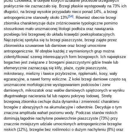
przez człowieka, w obrębie których działanie procesów brzegowych
praktycznie nie zaznaczało się. Brzegi płaskie występowały na 73% ich
długości, na brzegi wysokie przypadało nieco ponad 14%, a brzegi
[
54
]
antropogeniczne stanowiły około 13%
. Również obecnie brzegi
zbiornika charakteryzuje duże zróżnicowanie typologiczne pomimo
stosunkowo mało urozmaiconej litologii podłoża oraz nawiązania
przebiegu linii brzegowej do układu krawędzi poeksploatacyjnych.
Najczęściej spotyka się tu brzegi piaszczyste, brzegi zajęte przez
zbiorowiska szuwarowe lub darniowe oraz brzegi umocnione
antropogenicznie. W obrębie każdej z wymienionych grup można
zidentyfikować szereg interesujących form brzegowych. Ich największe
bogactwo jest związane z brzegami piaszczystymi gdzie trwale lub
efemerycznie zaznaczają się klify, plaże, cyple piaszczyste,
mikroterasy, mielizny i ławice przybrzeżne, ripplemarki, kosy, wały
egzaracyjne, a nawet formy eoliczne. Z kolei brzegi darniowe często są
urozmaicone morfologicznie występowaniem podciosów i zerw
darniowych, mikrozatok oraz wałów darniowych spiętrzonych w wyniku
długotrwałego nacierania fal lub naporu pokrywy lodowej. Strefę
brzegową zbiornika cechuje duża dynamika i zmienność charakteru
brzegów z abrazyjnych na akumulacyjne i odwrotnie. Decyduje o tym
znaczna amplituda wahań poziomu wody. Podczas stanów niskich
dominują łagodnie nachylone powierzchnie piaszczyste (73%) przy
znacznie mniejszym udziale umocnionych antropogenicznie brzegów
niskich (12%), brzegów bez roślinności o dużym nachyleniu (8%) oraz