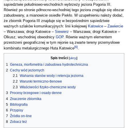
sąsiedztwie południowo-wschodnich wybrzeży jeziora Pogoria III.
Również po stronie północno-wschodniej tego jeziora znajduje się obszar
zabudowany, a mianowicie osiedle Piekło. W uzupełnieniu należy dodać,
że zbiornik Pogoria III znajduje się w bezpośrednim sąsiedztwie
ważnych szlaków komunikacyjnych: linii kolejowej
Katowice
–
Zawiercie
– Warszawa; drogi Katowice –
Siewierz
– Warszawa; drogi Katowice –
Olkusz; wschodniej obwodnicy
GOP
. Równie ważnym elementem
przestrzeni geograficznej w tym rejonie są zwarte tereny przemysłowe
[
6
]
kombinatu metalurgicznego Huta Katowice
.
Spis treści
1
Geneza, morfometria i zabudowa hydrotechniczna
2
Cechy wód jeziornych
2.1
Wahania stanów wody i retencja jeziorna
2.2
Warunki termiczno-tlenowe
2.3
Właściwości fizyko-chemiczne wody
3
Procesy brzegowe i osady denne
4
Znaczenie zbiornika
5
Bibliografia
6
Przypisy
7
Źródła on-line
8
Zobacz też