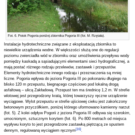
Fot. 6. Potok Pogoria poniżej zbiornika Pogoria III (fot. M. Rzętała).
Instalacje hydrotechniczne związane z eksploatacją zbiornika to
niewielkie urządzenia wodne. W większości służą one do regulacji
poziomu zwierciadła wód w zbiorniku oraz umożliwienia przepływu wody
pomiędzy kaskadą a sąsiadującymi elementami sieci hydrograficznej, a
mają postać różnego rodzaju przelewów, zastawek i przepustów.
Elementy hydrotechniczne innego rodzaju i przeznaczenia są mniej
liczne. Pogoria wpływa do jeziora Pogoria III po pokonaniu długiego na
blisko 120 m przepustu, biegnącego częściowo pod lokalną drogą
asfaltową – ulicą Zakładową. Przepust ten ma średnicę 1,2 m. W strefie
wlotowej jest przegrodzony kratą, której towarzyszy ręczne urządzenie
wyciągowe. Wylot przepustu w strefie ujściowej cieku jest zakończony
betonowym przyczółkiem, poniżej którego uformowano kamienny narzut
(fot. 5). Z kolei odpływ Pogorii z jeziora Pogoria III odbywa się szerokim,
umocnionym, sztucznym korytem (fot. 6). Po 800 metrach od miejsca
wypływu koryto to jest przegrodzone zastawką piętrzącą ze spustem
[
16
]
dennym, regulowaną wyciągiem ręcznym
.