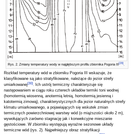
[
29
]
Rys. 2. Zmiany temperatury wody w najgłębszym profilu zbiornika Pogoria III
.
Rozkład temperatury wód w zbiorniku Pogoria III wskazuje, że
klasyfikowane są jako stratyfikowane, należące do jezior strefy
[
30
]
umiarkowanej
. Ich ustrój termiczny charakteryzuje się
następowaniem w ciągu roku czterech układów termiki toni wodnej
(homotermią wiosenną, anotermią letnią, homotermią jesienną i
katotermią zimową), charakterystycznych dla jezior naturalnych strefy
klimatu umiarkowanego, a pojawiających się wskutek zmian
termicznych powierzchniowej warstwy wód (o miąższości około 2 m),
wywołujących zarówno stagnację jak i konwekcyjne mieszanie
gęstościowe. W zbiorniku występują wyraźne sezonowe układy
termiczne wód (rys. 2). Najpełniejszy obraz stratyfikacji