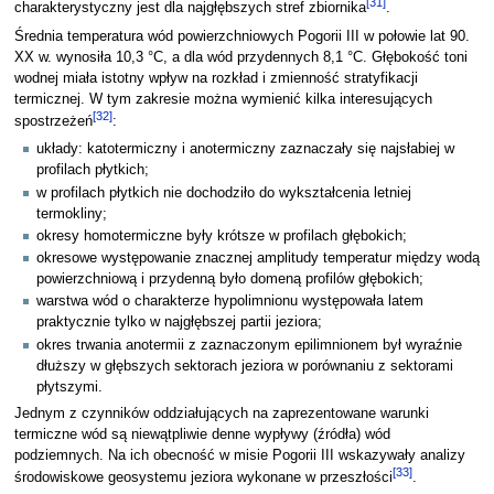
[
31
]
charakterystyczny jest dla najgłębszych stref zbiornika
.
Średnia temperatura wód powierzchniowych Pogorii III w połowie lat 90.
XX w. wynosiła 10,3 °C, a dla wód przydennych 8,1 °C. Głębokość toni
wodnej miała istotny wpływ na rozkład i zmienność stratyfikacji
termicznej. W tym zakresie można wymienić kilka interesujących
[
32
]
spostrzeżeń
:
układy: katotermiczny i anotermiczny zaznaczały się najsłabiej w
profilach płytkich;
w profilach płytkich nie dochodziło do wykształcenia letniej
termokliny;
okresy homotermiczne były krótsze w profilach głębokich;
okresowe występowanie znacznej amplitudy temperatur między wodą
powierzchniową i przydenną było domeną profilów głębokich;
warstwa wód o charakterze hypolimnionu występowała latem
praktycznie tylko w najgłębszej partii jeziora;
okres trwania anotermii z zaznaczonym epilimnionem był wyraźnie
dłuższy w głębszych sektorach jeziora w porównaniu z sektorami
płytszymi.
Jednym z czynników oddziałujących na zaprezentowane warunki
termiczne wód są niewątpliwie denne wypływy (źródła) wód
podziemnych. Na ich obecność w misie Pogorii III wskazywały analizy
[
33
]
środowiskowe geosystemu jeziora wykonane w przeszłości
.