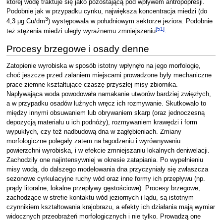
której wodę traktuje się jako pozostającą pod wpływem antropopresji.
Podobnie jak w przypadku cynku, największa koncentracja miedzi (do
3
4,3 μg Cu/dm
) występowała w południowym sektorze jeziora. Podobnie
[
51
]
też stężenia miedzi uległy wyraźnemu zmniejszeniu
.
Procesy brzegowe i osady denne
Zatopienie wyrobiska w sposób istotny wpłynęło na jego morfologię,
choć jeszcze przed zalaniem miejscami prowadzone były mechaniczne
prace ziemne kształtujące czaszę przyszłej misy zbiornika.
Napływająca woda powodowała namakanie utworów bardziej zwięzłych,
a w przypadku osadów luźnych wręcz ich rozmywanie. Skutkowało to
między innymi obsuwaniem lub obrywaniem skarp (oraz jednoczesną
depozycją materiału u ich podnóży), rozmywaniem krawędzi i form
wypukłych, czy też nadbudową dna w zagłębieniach. Zmiany
morfologiczne polegały zatem na łagodzeniu i wyrównywaniu
powierzchni wyrobiska, i w efekcie zmniejszaniu lokalnych deniwelacji.
Zachodziły one najintensywniej w okresie zatapiania. Po wypełnieniu
misy wodą, do dalszego modelowania dna przyczyniały się zwłaszcza
sezonowe cyrkulacyjne ruchy wód oraz inne formy ich przepływu (np.
prądy litoralne, lokalne przepływy gęstościowe). Procesy brzegowe,
zachodzące w strefie kontaktu wód jeziornych i lądu, są istotnym
czynnikiem kształtowania krajobrazu, a efekty ich działania mają wymiar
widocznych przeobrażeń morfologicznych i nie tylko. Prowadzą one