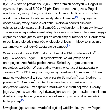
8,25, a w strefie przydennej 8,06. Zakres zmian odczynu w Pogorii III
wyznaczał przedział 5,99-9,04 pH. Dane te wskazują, że w Pogorii III
występowały wody obojętne, słabo alkaliczne, alkaliczne oraz silnie
[
43
]
alkaliczne a także dodatkowo wody słabo kwaśne
. Najczęściej
występowały wody słabo alkaliczne. Warstwa powierzchniowa
odznaczała się wyższą alkaliczność, co wskazuje na intensywniejsze
zużywanie w tej strefie ewentualnych zasobów wolnego dwutlenku węgla
w procesie fotosyntezy oraz przez organizmy autotroficzne. Potwierdza
to obniżanie się odczynu wód w okresie chłodnym, kiedy to znacznie
[
44
]
zahamowany jest rozwój życia biologicznego
.
2+
W okresie od marca 1994 r. do października 1995 r. stężenia Ca
i
2+
Mg
w wodach Pogorii III niejednokrotnie wskazywały na ich
antropogeniczne źródła pochodzenia. Świadczy o tym znaczna
rozpiętość wartości. W przypadku wapnia wyznaczał ją przedział w
3
3
zakresie 24,5-136,0 mg/dm
, wynosząc średnio 71,5 mg/dm
. Z kolei
3
magnez występował w ilości do przeszło 80 mg/dm
przy średniej na
3
poziomie 28,4 mg/dm
. Są to dane niepokojące – zwłaszcza te
dotyczące wapnia – w aspekcie możliwości eutrofizacji wód. Główny
jego związek w wodzie, czyli dwuwęglan wapnia, jest bowiem nośnikiem
dwutlenku węgla, decydującego w dużym stopniu o produktywności
[
45
]
biologicznej
.
Uwzględniając wartości twardości ogólnej wód limnicznych, w Pogorii III