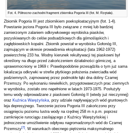
Fot. 4. Północno-zachodni fragment zbiornika Pogoria III (fot. M. Rzętała).
Zbiornik Pogoria III jest zbiornikiem poeksploatacyjnym (fot. 1-4).
Powstanie jeziora Pogoria III było związane z mniej lub bardziej
zamierzonym zalaniem odkrywkowego wyrobiska piasków,
pozyskiwanych do celów podsadzkowych dla górnośląskich i
zagłębiowskich kopalni. Zbiornik powstał w wyrobisku Gołonóg III,
zajmującym w okresie prowadzenia eksploatacji (lata 1962-1972)
powierzchnię 233 ha. Wodny kierunek rekultywacji tej piaskowni był
określony na długo przed zakończeniem działalności górniczej, a
uprawomocniony w 1969 r. Prawdopodobnie przesądziła o tym już sama
lokalizacja odkrywki w strefie płytkiego położenia zwierciadła wód
podziemnych, zajmowanej przez podmokłe łąki dna doliny Czarnej
Przemszy. Po wykonaniu niewielkich, przygotowawczych prac ziemnych
w wyrobisku, zostało ono napełnione w latach 1973-1975. Posłużyły
temu wody odprowadzane z piaskowni Gołonóg II (wtedy już nieczynnej)
oraz
Kuźnica Warężyńska
, przy udziale napływających wód gruntowych
leja depresyjnego. Tworzenie jeziora Pogoria III zakończono przy
osiągnięciu poziomu lustra wody na rzędnej 258 m n.p.m. poprzez
zamknięcie rurociągu zasilającego z Kuźnicy Warężyńskiej i
jednoczesne umożliwienie odpływu nagromadzonych wód do Czarnej
[
7
]
Przemszy
. W warunkach obecnego piętrzenia maksymalnego