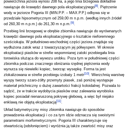
powierzchnia jeziora wynosi 208 ha, a jego linia brzegowa dokładnie
[
8
]
nawiązuje do krawędzi dawnego pola eksploatacyjnego
. Piętrzenie
wody w jeziorze Pogoria III (MIN.P.P. – MAX.P.P.) odbywa się w
przedziale hipsometrycznym od 259,00 m n.p.m. (według innych źródeł
[
9
]
od 260,30 m n.p.m.) do 261,30 m n.p.m.
.
Przebieg linii brzegowej w obrębie zbiornika nawiązuje do wyrównanych
krawędzi dawnego pola eksploatacyjnego o kształcie nieforemnego
sześciokąta. W południowo-wschodniej części jeziora znajduje się
wydłużona zatok wraz z towarzyszącym jej półwyspem. W okresie
eksploatacji piasków w strefie wspomnianej zatoki przebiegała linia
torowiska służąca do wywozu urobku. Poza tym w południowej części
zbiornika podczas znacznego obniżania rzędnej piętrzenia wody
wynurza się niewielki kopiec, tworząc wysepkę. Forma ta jest
[
10
]
zlokalizowana w strefie przebiegu izobaty 1 metr
. Wierzchnią warstwę
wyspy tworzy szaro-żółty przemyty piasek, zaś poniżej występuje
materiał próchniczny o dużej zawartości frakcji koloidalnej. Pozwala to
sądzić, że w trakcie wydobycia piasków oraz zalewania wyrobiska
kopiec posiadał nienaruszoną pokrywę glebową, a więc był niejako
[
11
]
enklawą nie objętą eksploatacją
.
Układ batymetryczny misy zbiornika nawiązuje do sposobów
prowadzenia eksploatacji i co za tym idzie odznacza się swoistymi
parametrami morfometrycznymi. Pogoria III charakteryzuje się
otwartością (odsłonięciem) i wyróżnia ją także zwartość misy oraz